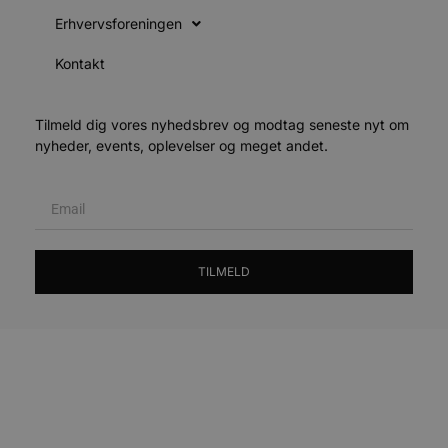
4 uger
b
.youtube.com
Erhvervsforeningen
b
p
Kontakt
f
i
w
r
Tilmeld dig vores nyhedsbrev og modtag seneste nyt om
nyheder, events, oplevelser og meget andet.
f
p
b
p
o
i
d
p
TILMELD
b
f
s
Udbyder
/
Navn
Udløbsdato
Beskrivelse
Domæne
Udbyder
/
Navn
Udløbsdato
Beskrivelse
Domæne