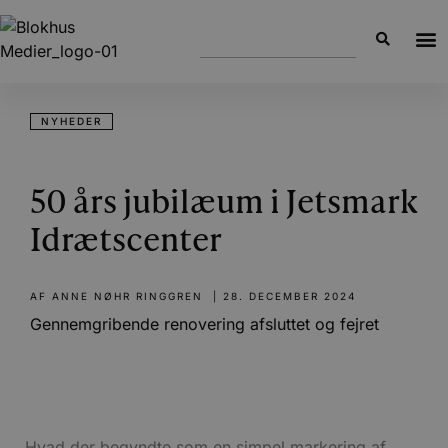
NYHEDER
50 års jubilæum i Jetsmark
Idrætscenter
AF
ANNE NØHR RINGGREN
|
28. DECEMBER 2024
Gennemgribende renovering afsluttet og fejret
Hvad der begyndte som en simpel markering af