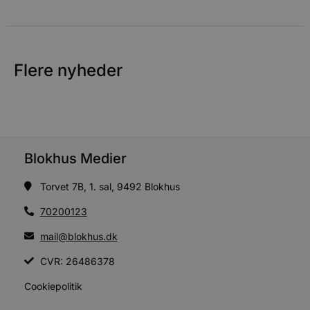
d
f
f
m
t
Flere nyheder
PHPSESSID
Session
PHP.net
g
blokhus.dk
a
b
s
e
i
d
Blokhus Medier
v
b
D
Torvet 7B, 1. sal, 9492 Blokhus
e
g
70200123
b
mail@blokhus.dk
s
CVR: 26486378
e
e
o
Cookiepolitik
l
e