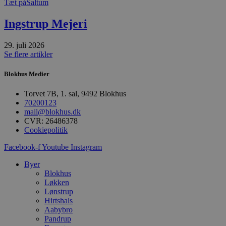
Tæt på
Saltum
pys_session_limit
.blokhus.dk
59 minutter
D
57
b
sekunder
b
Ingstrup Mejeri
m
b
u
s
29. juli 2026
s
Se flere artikler
i
g
d
Blokhus Medier
f
h
Torvet 7B, 1. sal, 9492 Blokhus
y
f
70200123
m
mail@blokhus.dk
t
CVR: 26486378
Cookiepolitik
PHPSESSID
Session
C
PHP.net
g
blokhus.dk
a
Facebook-f
Youtube
Instagram
b
s
Byer
e
i
Blokhus
d
Løkken
o
Lønstrup
v
Hirtshals
b
D
Aabybro
e
Pandrup
g