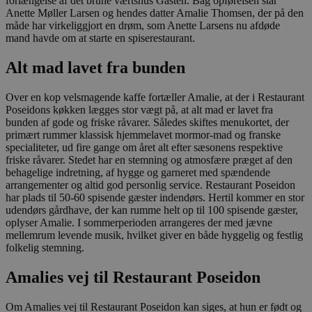
forlængelse af det brune værtshus Gasten. Bag opførelsen står
Anette Møller Larsen og hendes datter Amalie Thomsen, der på den
måde har virkeliggjort en drøm, som Anette Larsens nu afdøde
mand havde om at starte en spiserestaurant.
Alt mad lavet fra bunden
Over en kop velsmagende kaffe fortæller Amalie, at der i Restaurant
Poseidons køkken lægges stor vægt på, at alt mad er lavet fra
bunden af gode og friske råvarer. Således skiftes menukortet, der
primært rummer klassisk hjemmelavet mormor-mad og franske
specialiteter, ud fire gange om året alt efter sæsonens respektive
friske råvarer. Stedet har en stemning og atmosfære præget af den
behagelige indretning, af hygge og garneret med spændende
arrangementer og altid god personlig service. Restaurant Poseidon
har plads til 50-60 spisende gæster indendørs. Hertil kommer en stor
udendørs gårdhave, der kan rumme helt op til 100 spisende gæster,
oplyser Amalie. I sommerperioden arrangeres der med jævne
mellemrum levende musik, hvilket giver en både hyggelig og festlig
folkelig stemning.
Amalies vej til Restaurant Poseidon
Om Amalies vej til Restaurant Poseidon kan siges, at hun er født og