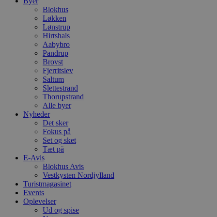
Byer
Blokhus
Løkken
Lønstrup
Hirtshals
Aabybro
Pandrup
Brovst
Fjerritslev
Saltum
Slettestrand
Thorupstrand
Alle byer
Nyheder
Det sker
Fokus på
Set og sket
Tæt på
E-Avis
Blokhus Avis
Vestkysten Nordjylland
Turistmagasinet
Events
Oplevelser
Ud og spise