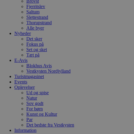
Brovst
n
h
Fjerritslev
b
Saltum
s
Slettestrand
w
Thorupstrand
e
e
Alle byer
o
Nyheder
l
Det sker
e
m
Fokus på
Set og sket
CookieScriptConsent
4 uger 2
D
CookieScript
Tæt på
dage
b
blokhus.dk
E-Avis
C
S
Blokhus Avis
t
Vestkysten Nordjylland
h
Turistmagasinet
p
s
Events
b
Oplevelser
e
Ud og spise
a
Natur
S
c
Sov godt
f
For børn
k
Kunst og Kultur
Par
pys_start_session
.blokhus.dk
Session
D
b
Det bedste fra Vestkysten
o
Information
b