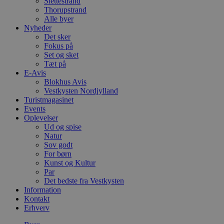
Slettestrand
Thorupstrand
Alle byer
Nyheder
Det sker
Fokus på
Set og sket
Tæt på
E-Avis
Blokhus Avis
Vestkysten Nordjylland
Turistmagasinet
Events
Oplevelser
Ud og spise
Natur
Sov godt
For børn
Kunst og Kultur
Par
Det bedste fra Vestkysten
Information
Kontakt
Erhverv