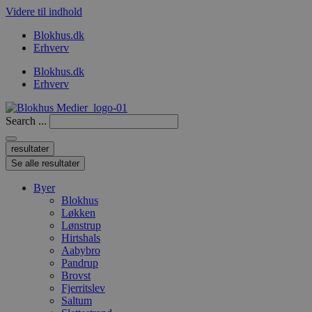
Videre til indhold
Blokhus.dk
Erhverv
Blokhus.dk
Erhverv
Search ...
resultater
Se alle resultater
Byer
Blokhus
Løkken
Lønstrup
Hirtshals
Aabybro
Pandrup
Brovst
Fjerritslev
Saltum