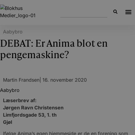
Aabybro
DEBAT: Er Anima blot en
pengemaskine?
Martin Frandsen
|
16. november 2020
Aabybro
Læserbrev af:
Jørgen Ravn Christensen
Limfjordsgade 53, 1. th
Gjøl
Ifølge Anima’s egen hjemmeside er de en forening som