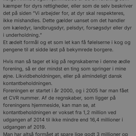
kæmper for dyrs rettigheder, eller som de selv beskriver
det på siden ”Vi arbejder for, at dyr skal respekteres,
ikke mishandles. Dette gælder uanset om det handler
om kæledyr, landbrugsdyr, pelsdyr, forsøgsdyr eller dyr
i underholdning.”
Et ædelt formål og et som let kan få følelserne i kog og
pengene til at sidde løst på bekymrede borgere.
Hvis man så tager et kig på regnskaberne i denne ædle
forening, så er der mindst en ting som springer i mine
øjne. Likvidbeholdningen, eller på almindeligt dansk
kontantbeholdningen.
Foreningen er startet i år 2000, og i 2005 har man fået
et CVR nummer. Af de regnskaber, som ligger på
foreningens hjemmeside, kan man se, at
kontantbeholdningen er vokset fra 1,2 million ved
udgangen af 2014 til ikke mindre end 16,4 millioner i
udgangen af 2019.
Man har altså formået at spare lige godt 3 millioner op