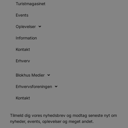
s
Turistmagasinet
i
g
Events
d
f
h
Oplevelser
y
f
m
Information
t
PHPSESSID
Session
C
PHP.net
Kontakt
g
blokhus.dk
a
b
Erhverv
s
e
i
Blokhus Medier
d
o
v
Erhvervsforeningen
b
D
e
Kontakt
g
n
h
b
Tilmeld dig vores nyhedsbrev og modtag seneste nyt om
s
w
nyheder, events, oplevelser og meget andet.
e
e