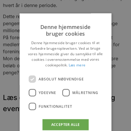
hvert år i denne periode.
Dette rejser mit spørgsmål om Anima blot er en
pengemaskine eller om der er en plan for de mange
Denne hjemmeside
millioner?
bruger cookies
På foreningens hjemmeside kan man ikke finde et
Denne hjemmeside bruger cookies til at
medlemstal, ej heller hvem der har tegningsretten for
forbedre brugeroplevelsen. Ved at bruge
foreningen.
vores hjemmeside giver du samtykke til alle
Mon de mange bidragsydere er klar over at så store
cookies i overensstemmelse med vores
cookiepolitik.
Læs mere
beløb opspares, og kender til planen for de mange
penge?
ABSOLUT NØDVENDIGE
YDEEVNE
MÅLRETNING
Læs om fantastiske oplevelser og
FUNKTIONALITET
events
ACCEPTER ALLE