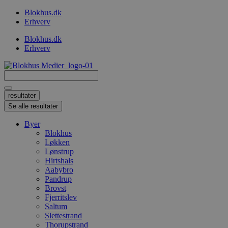
Videre
Blokhus.dk
til
Erhverv
indhold
Blokhus.dk
Erhverv
Search
...
resultater
Se alle resultater
Byer
Blokhus
Løkken
Lønstrup
Hirtshals
Aabybro
Pandrup
Brovst
Fjerritslev
Saltum
Slettestrand
Thorupstrand