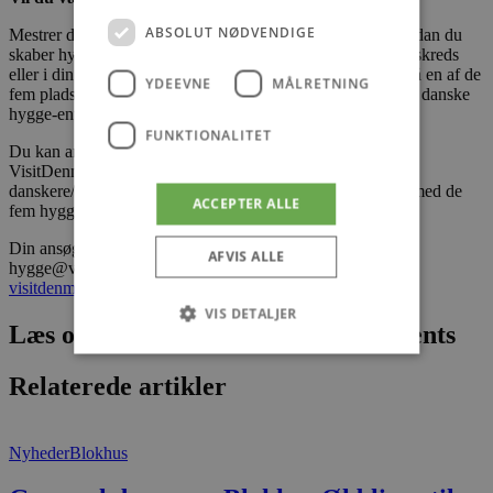
ABSOLUT NØDVENDIGE
Mestrer du kunsten at hygge dig, og er du bevidst om hvordan du
skaber hygge derhjemme, på arbejdspladsen, i din omgangskreds
eller i din forening? – så har du mulighed for at sætte dig på en af de
YDEEVNE
MÅLRETNING
fem pladser i VisitDenmarks Hyggeråd, der er reserveret til danske
hygge-entusiaster.
FUNKTIONALITET
Du kan ansøge frem til 15. maj 2018. Herefter evaluerer
VisitDenmark de indsendte bud og udvælger de fem
danskere/grupper/foreninger, der får plads i rådet sammen med de
ACCEPTER ALLE
fem hygge-eksperter.
Din ansøgning kan indsendes på e-mail til
AFVIS ALLE
hygge@visitdenmark.com. Læs mere på
visitdenmark.dk/da/hyggeraad
VIS DETALJER
Læs om fantastiske oplevelser og events
Relaterede artikler
Absolut nødvendige
Ydeevne
Målretning
Funktionalitet
Nyheder
Blokhus
Absolut nødvendige cookies muliggør
hjemmesidens grundlæggende funktionalitet