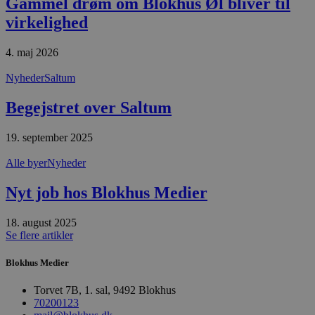
Gammel drøm om Blokhus Øl bliver til
såsom brugerlogin og kontoadministration.
virkelighed
Hjemmesiden kan ikke bruges korrekt uden de
absolut nødvendige cookies.
Udbyder
/
4. maj 2026
Navn
Udløbsdato
B
Domæne
Nyheder
Saltum
pys_session_limit
.blokhus.dk
59 minutter
D
57
b
sekunder
b
Begejstret over Saltum
m
b
u
19. september 2025
s
s
i
Alle byer
Nyheder
g
d
Nyt job hos Blokhus Medier
f
h
y
f
18. august 2025
m
Se flere artikler
t
PHPSESSID
Session
C
PHP.net
Blokhus Medier
g
blokhus.dk
a
Torvet 7B, 1. sal, 9492 Blokhus
b
s
70200123
e