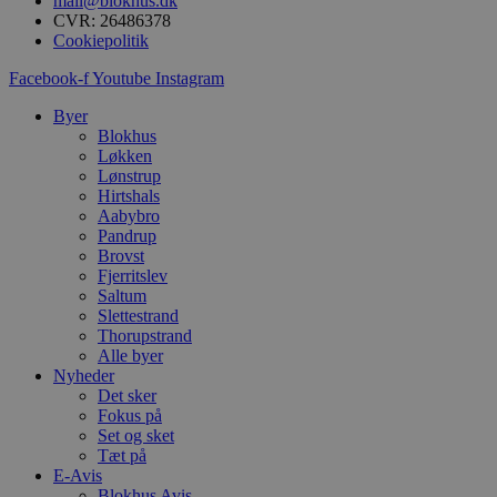
mail@blokhus.dk
i
CVR: 26486378
d
o
Cookiepolitik
v
b
Facebook-f
Youtube
Instagram
D
e
Byer
g
n
Blokhus
h
Løkken
b
Lønstrup
s
w
Hirtshals
e
Aabybro
e
Pandrup
o
Brovst
l
e
Fjerritslev
m
Saltum
Slettestrand
CookieScriptConsent
4 uger 2
D
CookieScript
Thorupstrand
dage
b
blokhus.dk
C
Alle byer
S
Nyheder
t
Det sker
h
p
Fokus på
s
Set og sket
b
Tæt på
e
E-Avis
a
S
Blokhus Avis