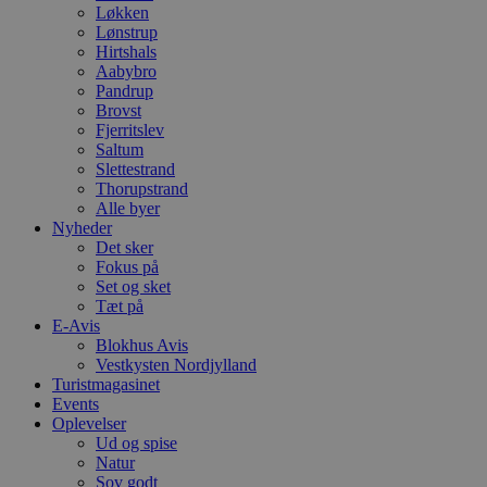
Løkken
Lønstrup
Hirtshals
Aabybro
Pandrup
Brovst
Fjerritslev
Saltum
Slettestrand
Thorupstrand
Alle byer
Nyheder
Det sker
Fokus på
Set og sket
Tæt på
E-Avis
Blokhus Avis
Vestkysten Nordjylland
Turistmagasinet
Events
Oplevelser
Ud og spise
Natur
Sov godt