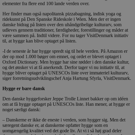
elementer fra flere end 100 lande verden over.
Her finder man også napolitansk pizzabagning, indisk yoga og
ridekunst på Den Spanske Rideskole i Wien. Men der er ingen
danske bidrag på listen over den uhåndgribelige kulturarv, som
udleves gennem traditioner, færdigheder, forestillinger og måder at
være sammen på. Indtil videre. For nu tager VisitDenmark initiativ
til, at hygge kan blive optaget på listen.
-I de seneste år har hygge spredt sig til hele verden. På Amazon er
der op mod 1.000 bøger om emnet, og ordet er blevet optaget i
Oxford Dictionary. Men hygge har sine rødder i den danske kultur,
og det ønsker vi at få anerkendt. Derfor tager vi nu initiativ til, at
hygge bliver optaget på UNESCOs liste over immateriel kulturarv,
siger forretningsudviklingschef Anja Hartung Sfyrla, VisitDenmark.
Hygge er bare dansk
Den danske hyggeforsker Jeppe Trolle Linnet bakker op om idéen
om at få hygge optaget på UNESCOs liste. Han mener, at hygge er
noget særligt dansk:
– Danskerne er ikke de eneste i verden, som hygger sig. Men det
særegent danske er, at danskerne opfatter hygge som en
uomgængelig kvalitet ved det gode liv. At vi i så høj grad deler