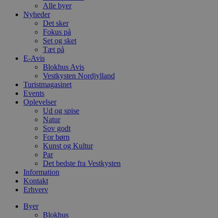
Alle byer
Nyheder
Det sker
Fokus på
Set og sket
Tæt på
E-Avis
Blokhus Avis
Vestkysten Nordjylland
Turistmagasinet
Events
Oplevelser
Ud og spise
Natur
Sov godt
For børn
Kunst og Kultur
Par
Det bedste fra Vestkysten
Information
Kontakt
Erhverv
Byer
Blokhus