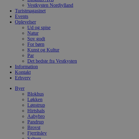
c
Vestkysten Nordjylland
f
Turistmagasinet
k
Events
pys_start_session
.blokhus.dk
Session
D
Oplevelser
b
Ud og spise
o
Natur
b
t
Sov godt
d
For børn
g
Kunst og Kultur
h
o
Par
e
Det bedste fra Vestkysten
h
Information
ti
Kontakt
VISITOR_PRIVACY_METADATA
5 måneder
D
YouTube
Erhverv
4 uger
b
.youtube.com
g
Byer
b
Blokhus
s
p
Løkken
f
Lønstrup
i
Hirtshals
w
Aabybro
r
p
Pandrup
b
Brovst
s
Fjerritslev
f
p
Saltum