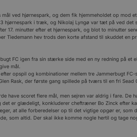
mål ved hjørnespark, og dem fik hjemmeholdet op mod et d
3 hjørnespark i træk, og Nikolaj Lyngø var tæt på ved det 
ter 17. minutter efter et hjørnespark, og blot to minutter s
sper Tiedemann hev trods den korte afstand til skuddet en p
t FC igen fra sin stærke side med en ny redning på et elle
give mål.
 efter opspil og kombinationer mellem tre Jammerbugt FC-spi
 Glen Rask, der første gang spillede på tværs til en fri Se
urde have scoret flere mål, men sejren var aldrig i fare. De h
og det er glædeligt, konkluderer cheftræner Bo Zinck efter 
er, at alle forberedelser op til det vigtige opgør er, som d
de, som altid. Der skal ikke komme nogle hertil og tage no