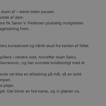
usin af – alene inden pausen.
sidste af dem.
enere fik Søren V. Pedersen pludselig muligheden
ragtredning frem.
rs konsekvent og hårdt skud fra kanten af feltet
llere i venstre side, hvorefter Issah Salou
ad Gavranovic, og han scorede koldblodigt med et
avde vel ikke en afslutning på mål, så en solid
kampen.
e plejer.
get. Det bliver en fed kamp, og vi glæder os.