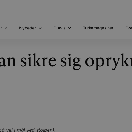
r
Nyheder
E-Avis
Turistmagasinet
Eve
n sikre sig opryk
å vej i mål ved stolpen).