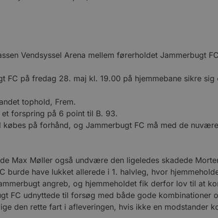
rekassen Vendsyssel Arena mellem førerholdet Jammerbugt FC
t FC på fredag 28. maj kl. 19.00 på hjemmebane sikre sig op
andet tophold, Frem.
t forspring på 6 point til B. 93.
r skal købes på forhånd, og Jammerbugt FC må med de nuvære
 Max Møller også undvære den ligeledes skadede Morten U
urde have lukket allerede i 1. halvleg, hvor hjemmeholdet
ammerbugt angreb, og hjemmeholdet fik derfor lov til at 
 FC udnyttede til forsøg med både gode kombinationer og d
lige den rette fart i afleveringen, hvis ikke en modstander kom