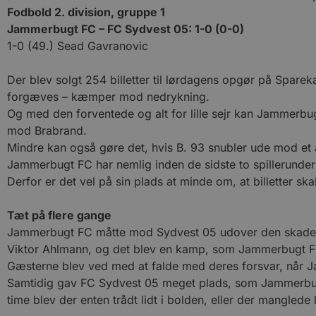
Fodbold 2. division, gruppe 1
Jammerbugt FC – FC Sydvest 05: 1-0 (0-0)
1-0 (49.) Sead Gavranovic
Der blev solgt 254 billetter til lørdagens opgør på Spa
forgæves – kæmper mod nedrykning.
Og med den forventede og alt for lille sejr kan Jammerbug
mod Brabrand.
Mindre kan også gøre det, hvis B. 93 snubler ude mod et 
Jammerbugt FC har nemlig inden de sidste to spillerunder e
Derfor er det vel på sin plads at minde om, at billette
Tæt på flere gange
Jammerbugt FC måtte mod Sydvest 05 udover den skadede
Viktor Ahlmann, og det blev en kamp, som Jammerbugt FC b
Gæsterne blev ved med at falde med deres forsvar, når J
Samtidig gav FC Sydvest 05 meget plads, som Jammerbugt
time blev der enten trådt lidt i bolden, eller der manglede 