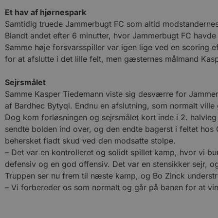
Et hav af hjørnespark
Samtidig truede Jammerbugt FC som altid modstandernes 
Blandt andet efter 6 minutter, hvor Jammerbugt FC havde 
Samme høje forsvarsspiller var igen lige ved en scoring ef
for at afslutte i det lille felt, men gæsternes målmand Ka
Sejrsmålet
Samme Kasper Tiedemann viste sig desværre for Jammerbug
af Bardhec Bytyqi. Endnu en afslutning, som normalt ville 
Dog kom forløsningen og sejrsmålet kort inde i 2. halvleg
sendte bolden ind over, og den endte bagerst i feltet hos
behersket fladt skud ved den modsatte stolpe.
– Det var en kontrolleret og solidt spillet kamp, hvor vi b
defensiv og en god offensiv. Det var en stensikker sejr, 
Truppen ser nu frem til næste kamp, og Bo Zinck understreg
– Vi forbereder os som normalt og går på banen for at vin