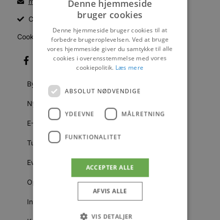
mail@blokhus.dk
Denne hjemmeside
bruger cookies
CVR: 26486378
Denne hjemmeside bruger cookies til at
Cookiepolitik
forbedre brugeroplevelsen. Ved at bruge
vores hjemmeside giver du samtykke til alle
cookies i overensstemmelse med vores
cookiepolitik.
Læs mere
Byer
ABSOLUT NØDVENDIGE
Nyheder
YDEEVNE
MÅLRETNING
E-Avis
FUNKTIONALITET
Turistmagasinet
Events
ACCEPTER ALLE
Oplevelser
AFVIS ALLE
Information
VIS DETALJER