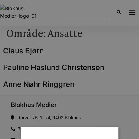
Område:
Ansatte
Claus Bjørn
Pauline Haslund Christensen
Anne Nøhr Ringgren
Blokhus Medier
Torvet 7B, 1. sal, 9492 Blokhus
70200123