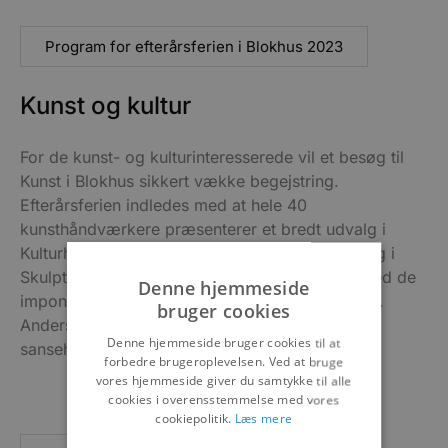
Program for efterårsferien i Blokhus 2023
Kunst og kultur
For de kunst- og kulturinteresserede vil et besøg til
Kunst i Blokhus sikkert vække begejstring.
Efterårsferien indledes med at hele 40
kunsthåndværkere præsenterer et bredt udvalg i
Kulturhusets flotte rammer. Samtidig vil et besøg i
Skulpturparken udvide kunstoplevelsen bl.a. med de
Denne hjemmeside
imponerende sandskulpturer udformet som H.C.
bruger cookies
Andersen eventyrer samt flotte, blomstrende
Denne hjemmeside bruger cookies til at
sansehaver.
forbedre brugeroplevelsen. Ved at bruge
vores hjemmeside giver du samtykke til alle
cookies i overensstemmelse med vores
cookiepolitik.
Læs mere