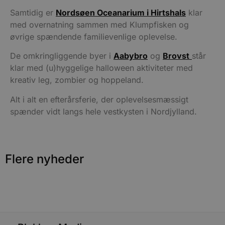
såsom brugerlogin og kontoadministration.
Hjemmesiden kan ikke bruges korrekt uden de
Samtidig er
Nordsøen Oceanarium i Hirtshals
klar
absolut nødvendige cookies.
med overnatning sammen med Klumpfisken og
Udbyder
/
øvrige spændende familievenlige oplevelse.
Navn
Udløbsdato
B
Domæne
pys_session_limit
.blokhus.dk
59 minutter
D
De omkringliggende byer i
Aabybro
og
Brovst
står
57
b
klar med (u)hyggelige halloween aktiviteter med
sekunder
b
m
kreativ leg, zombier og hoppeland.
b
u
s
Alt i alt en efterårsferie, der oplevelsesmæssigt
s
spænder vidt langs hele vestkysten i Nordjylland.
i
g
d
f
h
y
f
Flere nyheder
m
t
PHPSESSID
Session
C
PHP.net
g
blokhus.dk
a
b
s
e
i