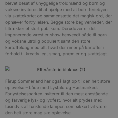
blevet besat af uhyggelige troldmænd og børn og
voksne inviteres til at hjælpe med at befri feriebyen
via skattekortet og sammensætte det magisk ord, der
ophæver fortryllelsen. Begge store begivenheder, der
tiltrækker et stort publikum. Derudover er det
imponerende wrestler-show henvendt både til børn
og voksne utrolig populært samt den store
kartoffeldag med alt, hvad der rimer på kartofler i
forhold til kreativ leg, smag, præmier og skattejagt.
Fårup Sommerland har også lagt op til den helt store
oplevelse – både med Lysfald og Høstmarked.
Forlystelsesparken inviterer til den mest enestående
og farverige lys- og lydfest, hvor alt prydes med
tusindvis af funklende lamper, som sikkert vil være
den helt store magiske oplevelse.