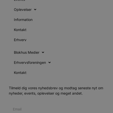
f
k
Oplevelser
pys_start_session
.blokhus.dk
Session
D
b
Information
o
b
t
Kontakt
d
g
h
Erhverv
o
e
h
Blokhus Medier
ti
VISITOR_PRIVACY_METADATA
5 måneder
D
YouTube
Erhvervsforeningen
4 uger
b
.youtube.com
g
b
Kontakt
s
p
f
i
Tilmeld dig vores nyhedsbrev og modtag seneste nyt om
w
r
nyheder, events, oplevelser og meget andet.
p
b
s
f
p