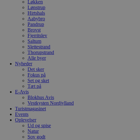
Løkken
d
Lønstrup
f
h
Hirtshals
y
Aabybro
f
Pandrup
m
Brovst
t
Fjerritslev
PHPSESSID
Session
C
PHP.net
Saltum
g
blokhus.dk
Slettestrand
a
b
Thorupstrand
s
Alle byer
e
Nyheder
i
Det sker
d
o
Fokus på
v
Set og sket
b
Tæt på
D
e
E-Avis
g
Blokhus Avis
n
Vestkysten Nordjylland
h
Turistmagasinet
b
s
Events
w
Oplevelser
e
Ud og spise
e
o
Natur
l
Sov godt
e