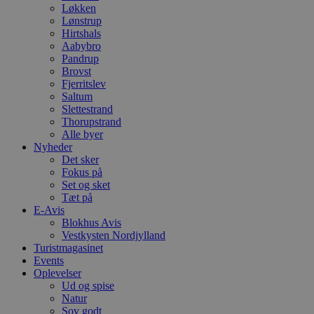
Løkken
Lønstrup
Hirtshals
Aabybro
Pandrup
Brovst
Fjerritslev
Saltum
Slettestrand
Thorupstrand
Alle byer
Nyheder
Det sker
Fokus på
Set og sket
Tæt på
E-Avis
Blokhus Avis
Vestkysten Nordjylland
Turistmagasinet
Events
Oplevelser
Ud og spise
Natur
Sov godt