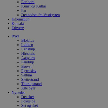
For børn
m
Kunst og Kultur
CookieScriptConsent
4 uger 2
D
CookieScript
Par
dage
b
blokhus.dk
Det bedste fra Vestkysten
C
Information
S
Kontakt
t
h
Erhverv
p
s
Byer
b
Blokhus
e
a
Løkken
S
Lønstrup
c
Hirtshals
f
k
Aabybro
Pandrup
pys_start_session
.blokhus.dk
Session
D
Brovst
b
Fjerritslev
o
b
Saltum
t
Slettestrand
d
Thorupstrand
g
h
Alle byer
o
Nyheder
e
Det sker
h
Fokus på
t
Set og sket