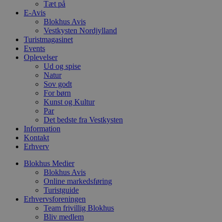
VISITOR_PRIVACY_METADATA
5 måneder
D
YouTube
Tæt på
4 uger
b
.youtube.com
E-Avis
Blokhus Avis
b
s
Vestkysten Nordjylland
p
Turistmagasinet
f
Events
i
w
Oplevelser
r
Ud og spise
p
Natur
b
Sov godt
s
f
For børn
p
Kunst og Kultur
b
Par
p
o
Det bedste fra Vestkysten
i
Information
d
Kontakt
p
Erhverv
b
f
s
Blokhus Medier
Blokhus Avis
Online markedsføring
Turistguide
Erhvervsforeningen
Udbyder
/
Team frivillig Blokhus
Navn
Udløbsdato
Beskrivelse
Domæne
Udbyder
/
Bliv medlem
Navn
Udløbsdato
Beskrivelse
Domæne