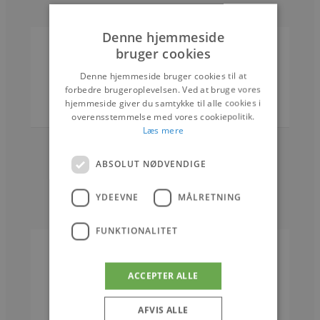
Denne hjemmeside
FOKUS PÅ
PANDRUP
bruger cookies
Skotlander Spirits
Denne hjemmeside bruger cookies til at
forbedre brugeroplevelsen. Ved at bruge vores
hjemmeside giver du samtykke til alle cookies i
overensstemmelse med vores cookiepolitik.
2. AUGUST 2026
Læs mere
ABSOLUT NØDVENDIGE
YDEEVNE
MÅLRETNING
FUNKTIONALITET
NYHEDER
PANDRUP
ACCEPTER ALLE
Jetsmark Idrætscenter
Bæredygtig fremtid sikret
AFVIS ALLE