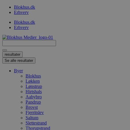
Videre
Blokhus.dk
til
Erhverv
indhold
Blokhus.dk
Erhverv
Search
...
resultater
Se alle resultater
Byer
Blokhus
Løkken
Lønstrup
Hirtshals
Aabybro
Pandrup
Brovst
Fjerritslev
Saltum
Slettestrand
Thorupstrand