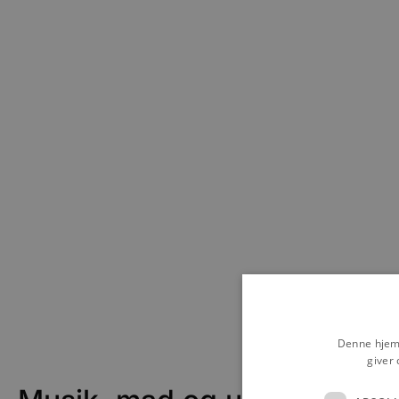
Denne hjemm
giver 