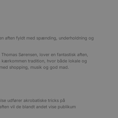
l en aften fyldt med spænding, underholdning og
 Thomas Sørensen, lover en fantastisk aften,
en kærkommen tradition, hvor både lokale og
en med shopping, musik og god mad.
lse udfører akrobatiske tricks på
ften vil de blandt andet vise publikum