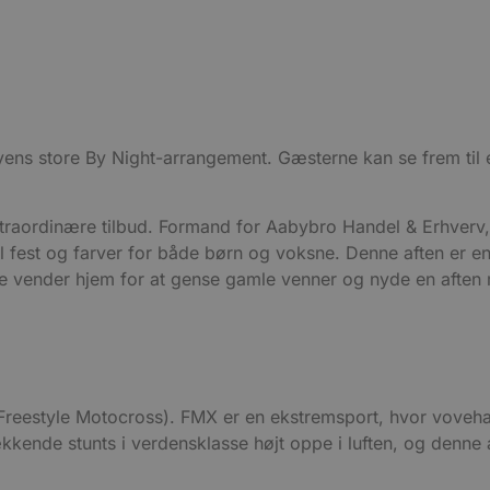
 byens store By Night-arrangement. Gæsterne kan se frem ti
kstraordinære tilbud. Formand for Aabybro Handel & Erhverv,
til fest og farver for både børn og voksne. Denne aften er 
nge vender hjem for at gense gamle venner og nyde en aft
(Freestyle Motocross). FMX er en ekstremsport, hvor voveha
nde stunts i verdensklasse højt oppe i luften, og denne a