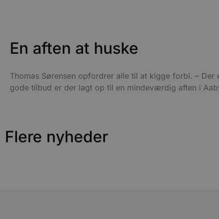
cowo
.blok
_fbp
_ga_PJR83J7HYC
.blok
En aften at huske
pysTrafficSource
.blok
_gat_gtag_UA_74178830_1
YSC
Thomas Sørensen opfordrer alle til at kigge forbi. – D
gode tilbud er der lagt op til en mindeværdig aften i Aa
VISITOR_INFO1_LIVE
__Secure-YNID
Flere nyheder