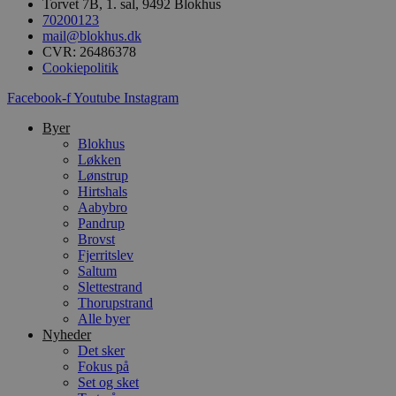
Torvet 7B, 1. sal, 9492 Blokhus
i
70200123
g
d
mail@blokhus.dk
f
CVR: 26486378
h
Cookiepolitik
y
f
m
Facebook-f
Youtube
Instagram
t
Byer
PHPSESSID
Session
C
PHP.net
Blokhus
g
blokhus.dk
a
Løkken
b
Lønstrup
s
Hirtshals
e
i
Aabybro
d
Pandrup
o
Brovst
v
Fjerritslev
b
D
Saltum
e
Slettestrand
g
Thorupstrand
n
h
Alle byer
b
Nyheder
s
Det sker
w
Fokus på
e
e
Set og sket
o