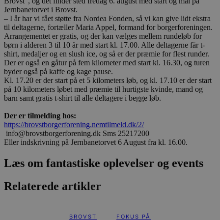
Brovst”, og det finder sted fredag 6. august med start og mål på
Jernbanetorvet i Brovst.
– I år har vi fået støtte fra Nordea Fonden, så vi kan give lidt ekstra
til deltagerne, fortæller Maria Appel, formand for borgerforeningen.
Arrangementet er gratis, og der kan vælges mellem rundeløb for
børn i alderen 3 til 10 år med start kl. 17.00. Alle deltagerne får t-
shirt, medaljer og en slush ice, og så er der præmie for flest runder.
Der er også en gåtur på fem kilometer med start kl. 16.30, og turen
byder også på kaffe og kage pause.
Kl. 17.20 er der start på et 5 kilometers løb, og kl. 17.10 er der start
på 10 kilometers løbet med præmie til hurtigste kvinde, mand og
barn samt gratis t-shirt til alle deltagere i begge løb.
Der er tilmelding hos:
https://brovstborgerforening.nemtilmeld.dk/2/
info@brovstborgerforening.dk Sms 25217200
Eller indskrivning på Jernbanetorvet 6 August fra kl. 16.00.
Læs om fantastiske oplevelser og events
Relaterede artikler
BROVST
FOKUS PÅ