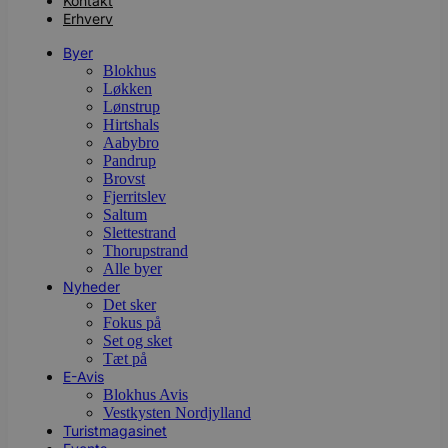
Kontakt
Erhverv
Byer
Blokhus
Løkken
Lønstrup
Hirtshals
Aabybro
Pandrup
Brovst
Fjerritslev
Saltum
Slettestrand
Thorupstrand
Alle byer
Nyheder
Det sker
Fokus på
Set og sket
Tæt på
E-Avis
Blokhus Avis
Vestkysten Nordjylland
Turistmagasinet