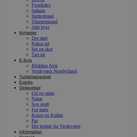
Fjerritslev
Saltum
Slettestrand
Thorupstrand
Alle byer
Nyheder
Det sker
Fokus på
Set og sket
Tæt på
E-Avis
Blokhus Avis
Vestkysten Nordjylland
Turistmagasinet
Events
Oplevelser
Ud og spise
Natur
Sov godt
For børn
Kunst og Kultur
Par
Det bedste fra Vestkysten
Information