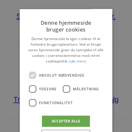
Smag, hygge og kvalitet hos Hr.
Denne hjemmeside
Nielsens Specialiteter
bruger cookies
Denne hjemmeside bruger cookies til at
21. JULI 2026
forbedre brugeroplevelsen. Ved at bruge
vores hjemmeside giver du samtykke til alle
cookies i overensstemmelse med vores
cookiepolitik.
Læs mere
ABSOLUT NØDVENDIGE
BROVST
NYHEDER
YDEEVNE
MÅLRETNING
Tranum Lys & Glas sættes til salg
FUNKTIONALITET
14. DECEMBER 2025
ACCEPTER ALLE