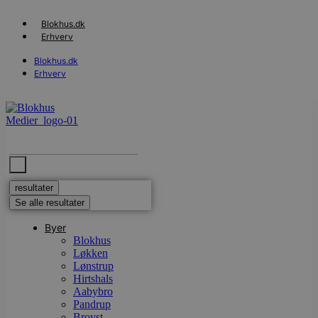
Videre
til
Blokhus.dk
indhold
Erhverv
Blokhus.dk
Erhverv
Search
...
resultater
Se alle resultater
Byer
Blokhus
Løkken
Lønstrup
Hirtshals
Aabybro
Pandrup
Brovst