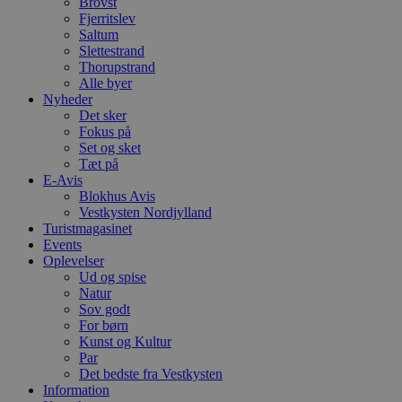
Brovst
Fjerritslev
VISITOR_PRIVACY_METADATA
5 måneder
D
YouTube
Saltum
4 uger
b
.youtube.com
g
Slettestrand
b
Thorupstrand
s
Alle byer
p
Nyheder
f
i
Det sker
w
Fokus på
r
Set og sket
p
b
Tæt på
s
E-Avis
f
Blokhus Avis
p
Vestkysten Nordjylland
b
p
Turistmagasinet
o
Events
i
Oplevelser
d
p
Ud og spise
b
Natur
f
Sov godt
s
For børn
Kunst og Kultur
Par
Det bedste fra Vestkysten
Information
Udbyder
/