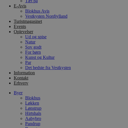
Tæt på
l
E-Avis
e
m
Blokhus Avis
Vestkysten Nordjylland
CookieScriptConsent
4 uger 2
D
CookieScript
Turistmagasinet
dage
b
blokhus.dk
Events
C
S
Oplevelser
t
Ud og spise
h
Natur
p
Sov godt
s
b
For børn
e
Kunst og Kultur
a
Par
S
c
Det bedste fra Vestkysten
f
Information
k
Kontakt
Erhverv
pys_start_session
.blokhus.dk
Session
D
b
o
Byer
b
Blokhus
t
Løkken
d
g
Lønstrup
h
Hirtshals
o
Aabybro
e
h
Pandrup
ti