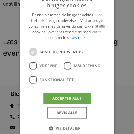
udstillingen åbner.
bruger cookies
Denne hjemmeside bruger cookies til at
forbedre brugeroplevelsen. Ved at bruge
vores hjemmeside giver du samtykke til alle
cookies i overensstemmelse med vores
cookiepolitik.
Læs mere
Læs om fantastiske oplevelser og
events
ABSOLUT NØDVENDIGE
YDEEVNE
MÅLRETNING
FUNKTIONALITET
Blokhus Medier
ACCEPTER ALLE
Torvet 7B, 1. sal, 9492 Blokhus
AFVIS ALLE
70200123
mail@blokhus.dk
VIS DETALJER