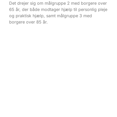
Det drejer sig om målgruppe 2 med borgere over
65 år, der både modtager hjælp til personlig pleje
og praktisk hjælp, samt målgruppe 3 med
borgere over 85 år.
– Det betyder ikke, at alle i målgruppen har fået
første stik, da der altid være borgere, der af
forskellige årsager fravælger vaccination eller
venter til senere, forklarer Jan Nybo.
Der kan derfor forventeligt også tages hul på en
ny målgruppe i uge 8.
Her vil yderligere en række borgere i gruppe 5
modtage invitation til vaccination, ligesom de
første i gruppe 7 – aldersgruppen 80-85 år vil
modtage en invitation.
Invitation i e-Boks
Borgerne modtager invitation i deres e-Boks eller
pr. brev, hvis man ikke har e-Boks. Inviterede
borgere kan se vaccinationssteder på