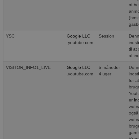
at b
anmo
(hast
gasb
YSC
Google LLC
Session
Denn
.youtube.com
indst
til a
PHPSESSID
Session
PHP.net
af in
blokhus.dk
VISITOR_INFO1_LIVE
Google LLC
5 måneder
Denn
.youtube.com
4 uger
indst
for a
brug
Youtu
er ind
webs
også
webs
bruge
gamle
Yout