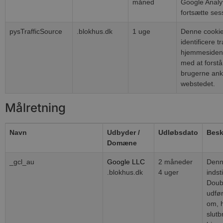
måned
Google Analyti
fortsætte ses
pysTrafficSource
.blokhus.dk
1 uge
Denne cookie 
identificere tr
hjemmesiden,
med at forst
brugerne an
webstedet.
Målretning
Navn
Udbyder /
Udløbsdato
Besk
Domæne
_gcl_au
Google LLC
2 måneder
Denn
.blokhus.dk
4 uger
indsti
Doubl
udfør
om, 
slut