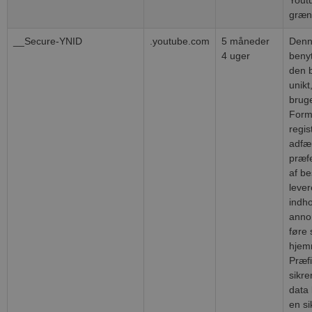
græn
__Secure-YNID
.youtube.com
5 måneder
Denn
4 uger
benytt
CookieScriptConsent
4 uger 2
CookieScript
den 
dage
blokhus.dk
unikt
bruge
Formå
regis
adfæ
præf
af be
lever
indho
anno
pys_start_session
.blokhus.dk
Session
føre 
hjem
Præf
sikre
data 
en si