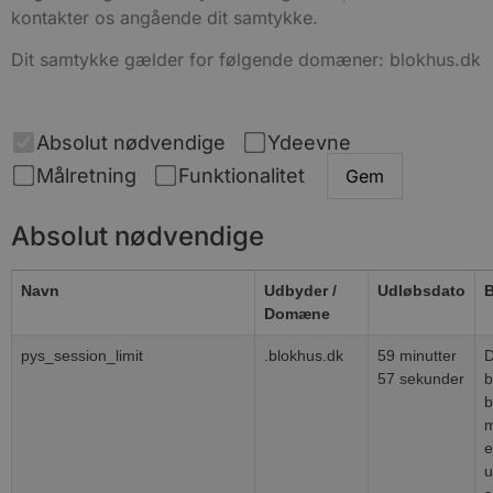
kontakter os angående dit samtykke.
Dit samtykke gælder for følgende domæner: blokhus.dk
Absolut nødvendige
Ydeevne
Målretning
Funktionalitet
Gem
Absolut nødvendige
Navn
Udbyder /
Udløbsdato
B
Domæne
pys_session_limit
.blokhus.dk
59 minutter
D
57 sekunder
b
b
m
e
u