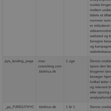
cookie bruges
mellem unikk
tildele et tilf
nummer som e
er inkluderet 
sideanmodnin
websted og br
beregne besø
og kampagned
webstedsanal
pys_landing_page
now-
1 uge
Denne cookie 
coworking.com
spore den før
.blokhus.dk
brugeren lan
besøger hje
hvilket letter
og relevant b
eller sporing 
analyseformå
_ga_PJR83J7HYC
.blokhus.dk
1 år 1
Denne cookie