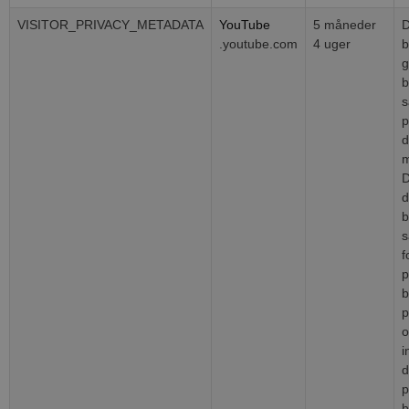
VISITOR_PRIVACY_METADATA
YouTube
5 måneder
D
.youtube.com
4 uger
b
b
s
p
d
m
D
d
b
s
f
p
b
p
o
i
d
p
b