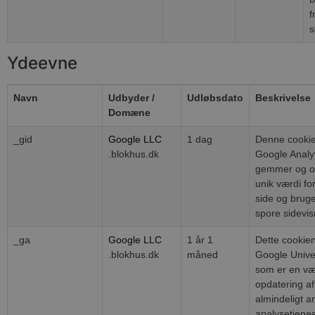
f
s
Ydeevne
Navn
Udbyder /
Udløbsdato
Beskrivelse
Domæne
_gid
Google LLC
1 dag
Denne cookie 
.blokhus.dk
Google Analy
gemmer og o
unik værdi fo
side og bruges
spore sidevis
_ga
Google LLC
1 år 1
Dette cookiena
.blokhus.dk
måned
Google Univer
som er en væ
opdatering a
almindeligt 
analysetjene