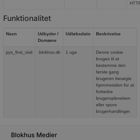
HTTP
VISITOR_PRIVACY_METADATA
5 måneder
YouTube
Funktionalitet
4 uger
.youtube.com
Navn
Udbyder /
Udløbsdato
Beskrivelse
Domæne
pys_first_visit
.blokhus.dk
1 uge
Denne cookie
bruges til at
bestemme den
første gang
brugeren besøgte
hjemmesiden for at
forbedre
brugeroplevelsen
eller spore
brugerhandlinger.
Blokhus Medier