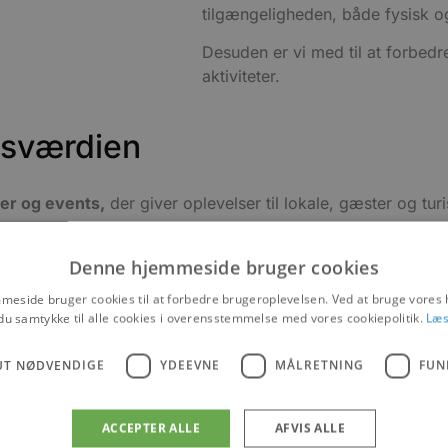
tilgængeligheden, både fysisk og 
Desuden er vi med til at forbed
aktiviteter.
esværdien
er og events,
der giver oplevelser til lokale, gæster og turi
r, radiospots og infostandere og – skærme.
Denne hjemmeside bruger cookies
kle og forbedre Destinationen som et turismeprodukt bl.a. 
eside bruger cookies til at forbedre brugeroplevelsen. Ved at bruge vore
du samtykke til alle cookies i overensstemmelse med vores cookiepolitik.
Læs
UT NØDVENDIGE
YDEEVNE
MÅLRETNING
FUN
Netværk
ACCEPTER ALLE
AFVIS ALLE
Blokhus er rigt på mange dejlige oplevelser. Vi