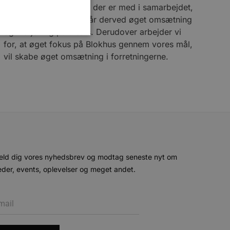
vælge de forretninger, der er med i samarbejdet,
og forretningerne opnår derved øget omsætning
og indtjening på tværs. Derudover arbejder vi
for, at øget fokus på Blokhus gennem vores mål,
vil skabe øget omsætning i forretningerne.
ministration. Hjemmesiden
e gange en bruger kan
given periode, der forsøger
misbrug af tjenester.
-sproget. Dette er en
eld dig vores nyhedsbrev og modtag seneste nyt om
 variabler for
enereret nummer, hvordan
der, events, oplevelser og meget andet.
n et godt eksempel er at
 siderne.
ten til at huske
nødvendigt, at Cookie-
 session tilstand, mens de