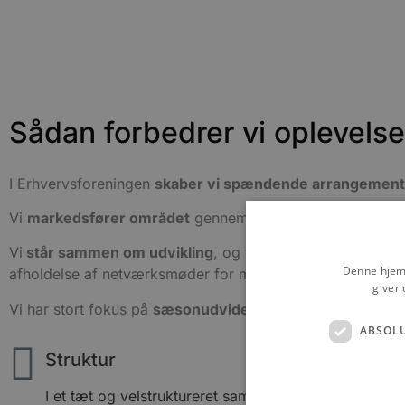
Sådan forbedrer vi oplevels
I Erhvervsforeningen
skaber vi spændende arrangement
Vi
markedsfører området
gennem trykte og online medie
Vi
står sammen om udvikling
, og vi arbejder på at udvi
Denne hjemm
afholdelse af netværksmøder for medlemmer.
giver 
Vi har stort fokus på
sæsonudvidelse
og synlighed.
ABSOL
Struktur
I et tæt og velstruktureret samarbejde gør vi os