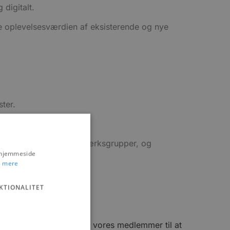
digitalt.
re oplevelsesværdien af eksisterende og nye
ster.
gennem dannelse af netværksgrupper, og
s hjemmeside
 mere
KTIONALITET
Øget handel
Vi motiverer i høj grad vores medlemmer til at