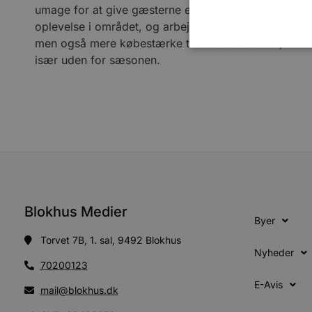
umage for at give gæsterne en samlet god
oplevelse i området, og arbejder for at få flere,
men også mere købestærke turister til Blokhus,
især uden for sæsonen.
Absolut nødvendige cookies
kan ikke bruges korrekt ude
Navn
pys_session_limit
PHPSESSID
Blokhus Medier
Byer
Torvet 7B, 1. sal, 9492 Blokhus
Nyheder
CookieScriptConsent
70200123
E-Avis
mail@blokhus.dk
pys_start_session