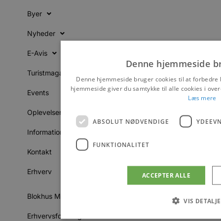
Byer
Nyheder
E-Avis
Denne hjemmeside br
Turistmagasinet
Denne hjemmeside bruger cookies til at forbedre 
hjemmeside giver du samtykke til alle cookies i ov
Events
Læs mere
Oplevelser
ABSOLUT NØDVENDIGE
YDEEV
Information
FUNKTIONALITET
Kontakt
Erhverv
ACCEPTER ALLE
Blokhus Medier
VIS DETALJ
Erhvervsforeningen