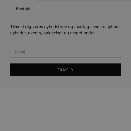
Kontakt
Absolut nødvendige
Ydeevne
Må
Absolut nødvendige cookies muliggør hjemmesidens gru
brugerlogin og kontoadministration. Hjemmesiden kan ik
Tilmeld dig vores nyhedsbrev og modtag seneste nyt om
nødvendige cookies.
nyheder, events, oplevelser og meget andet.
Udbyder
/
Navn
Udlø
Domæne
pys_session_limit
.blokhus.dk
59 mi
sek
TILMELD
PHPSESSID
Ses
PHP.net
blokhus.dk