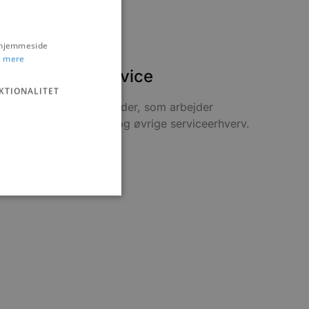
s hjemmeside
 mere
åndværk og service
KTIONALITET
formation om virksomheder, som arbejder
denfor håndværk, auto og øvrige serviceerhverv.
Læs mere
ministration. Hjemmesiden