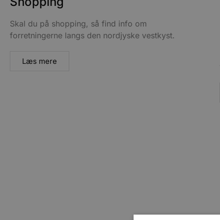
Shopping
Skal du på shopping, så find info om
forretningerne langs den nordjyske vestkyst.
Læs mere