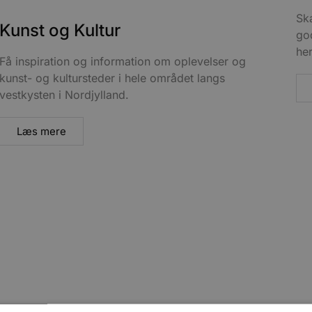
Ska
Kunst og Kultur
go
her
Få inspiration og information om oplevelser og
kunst- og kultursteder i hele området langs
vestkysten i Nordjylland.
Læs mere