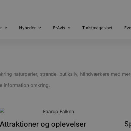
r
Nyheder
E-Avis
Turistmagasinet
Eve
kring naturperler, strande, butiksliv, håndværkere med me
re information omkring.
S
Attraktioner og oplevelser