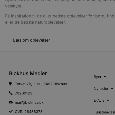
_ga
vestkyst.
Googl
__Secure-
.blok
ROLLOUT_TOKEN
Få inspiration til de aller bedste oplevelser for børn, fin
eller de bedste naturoplevelser.
pbid
pys_landing_page
now-
cowo
.blok
Læs om oplevelser
_fbp
_ga_PJR83J7HYC
.blok
pysTrafficSource
.blok
_gat_gtag_UA_74178830_1
YSC
Blokhus Medier
Byer
VISITOR_INFO1_LIVE
Torvet 7B, 1. sal, 9492 Blokhus
Nyheder
70200123
__Secure-YNID
E-Avis
mail@blokhus.dk
CVR: 26486378
Turistmagas