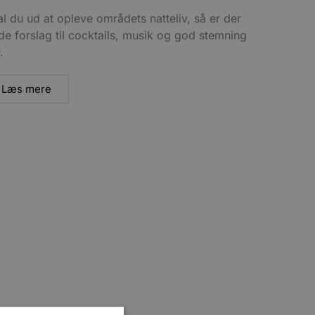
l du ud at opleve områdets natteliv, så er der
de forslag til cocktails, musik og god stemning
.
Læs mere