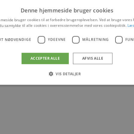
Denne hjemmeside bruger cookies
Ejendomsmæglere
eside bruger cookies til at forbedre brugeroplevelsen. Ved at bruge vore
du samtykke til alle cookies i overensstemmelse med vores cookiepolitik.
Læs
H
Er du på udkig efter din drømmebolig langs den
UT NØDVENDIGE
YDEEVNE
MÅLRETNING
FUN
nordjyske vestkyst, så læs mere om
In
ejendomsmæglerne.
in
ACCEPTER ALLE
AFVIS ALLE
Læs mere
VIS DETALJER
Absolut nødvendige
Ydeevne
Målretning
Funktionalitet
 muliggør hjemmesidens grundlæggende funktionalitet såsom brugerlogin og kontoad
n de absolut nødvendige cookies.
Udbyder
/
Udløbsdato
Beskrivelse
Domæne