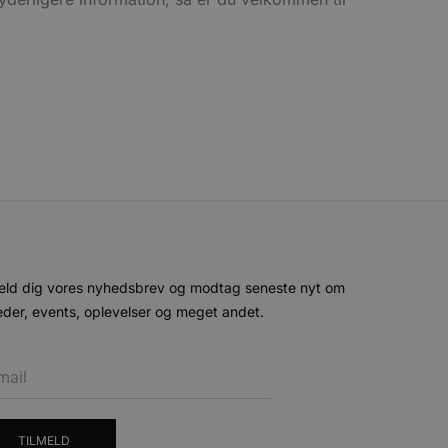
- som er en væsentlig
ndtere eksperimenter, A/B-
jeneste. Denne cookie
rollouts"). Cookien sikrer,
tilfældigt genereret
 en testperiode, så
modning på et websted og
e pludselig ændrer sig,
ende og sessioner, der
lander på, når du besøger
agner.
eroplevelser eller sporing
ukter, såsom realtidstilbud
ssionstilstanden.
mmesiden, hvilket hjælper
 til at begrænse
ger af indlejrede videoer.
eld dig vores nyhedsbrev og modtag seneste nyt om
 på brugerpræferencer for
der, events, oplevelser og meget andet.
an også afgøre, om
ion af Youtube-
t unikt, anonymiseret
s adfærd og præferencer på
, tilpasse annoncering samt
cure- sikrer, at cookiens
forbindelse.
TILMELD