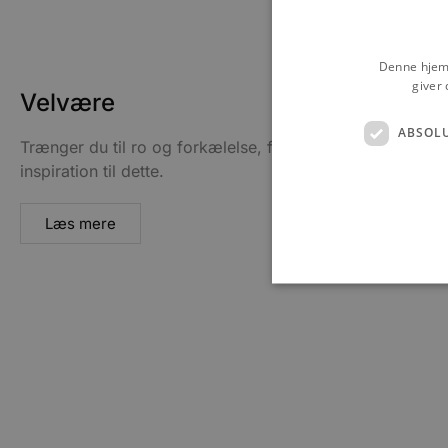
Denne hjemm
giver 
Velvære
ABSOL
Trænger du til ro og forkælelse, finder du her
inspiration til dette.
Læs mere
Absolut nødvendige cookies
kan ikke bruges korrekt ude
Navn