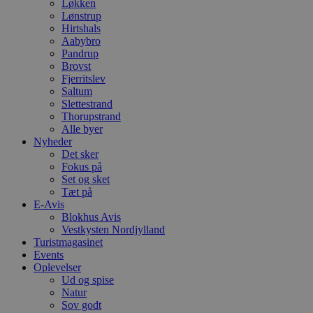
g
Løkken
blokhus.dk
a
Lønstrup
b
Hirtshals
s
Aabybro
e
i
Pandrup
d
Brovst
o
Fjerritslev
v
b
Saltum
D
Slettestrand
e
Thorupstrand
g
Alle byer
n
h
Nyheder
b
Det sker
s
Fokus på
w
e
Set og sket
e
Tæt på
o
E-Avis
l
Blokhus Avis
e
m
Vestkysten Nordjylland
Turistmagasinet
CookieScriptConsent
4 uger 2
D
CookieScript
Events
dage
b
blokhus.dk
Oplevelser
C
S
Ud og spise
t
Natur
h
Sov godt
p