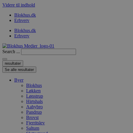
Videre til indhold
Blokhus.dk
Erhverv
Blokhus.dk
Erhverv
Search ...
resultater
Se alle resultater
Byer
Blokhus
Løkken
Lønstrup
Hirtshals
Aabybro
Pandrup
Brovst
Fjerritslev
Saltum