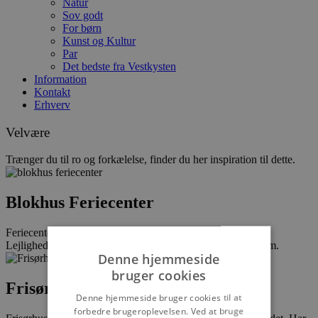
Natur
Sov godt
For børn
Kunst og Kultur
Par
Det bedste fra Vestkysten
Information
Kontakt
Erhverv
Velvære
Trænger du til ro og forkælelse, finder du her inspiration til dette.
Blokhus Feriecenter
Feriecenter beliggende i 1. klitrække i feriebyen Blokhus.
Lejligheder, subtropisk badeland, wellness, fitnesscenter mm.
Denne hjemmeside
bruger cookies
Frisørhuset
Denne hjemmeside bruger cookies til at
forbedre brugeroplevelsen. Ved at bruge