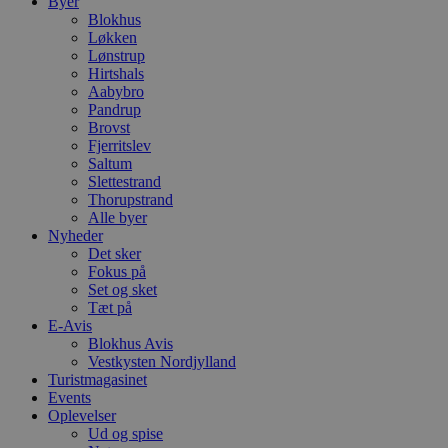
Byer
Blokhus
Løkken
Lønstrup
Hirtshals
Aabybro
Pandrup
Brovst
Fjerritslev
Saltum
Slettestrand
Thorupstrand
Alle byer
Nyheder
Det sker
Fokus på
Set og sket
Tæt på
E-Avis
Blokhus Avis
Vestkysten Nordjylland
Turistmagasinet
Events
Oplevelser
Ud og spise