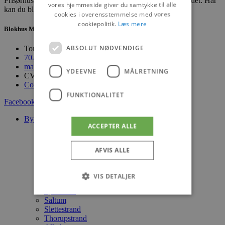
Frisørhuset i Pandrup og Hune er din frisør i Blokhus området. Har
vores hjemmeside giver du samtykke til alle
kan du blive forkælet med den bedste betjening...
cookies i overensstemmelse med vores
cookiepolitik.
Læs mere
Blokhus Medier
ABSOLUT NØDVENDIGE
Torvet 7B, 1. sal, 9492 Blokhus
70200123
mail@blokhus.dk
YDEEVNE
MÅLRETNING
CVR: 26486378
Cookiepolitik
FUNKTIONALITET
Facebook-f
Youtube
Instagram
Byer
ACCEPTER ALLE
Blokhus
Løkken
Lønstrup
AFVIS ALLE
Hirtshals
Aabybro
Pandrup
VIS DETALJER
Brovst
Fjerritslev
Saltum
Slettestrand
Absolut nødvendige
Ydeevne
Thorupstrand