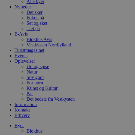
Alle byer
Målretning
Funktionalitet
Nyheder
Det sker
Absolut nødvendige cookies muliggør
Fokus på
hjemmesidens grundlæggende funktionalitet
Set og sket
såsom brugerlogin og kontoadministration.
Hjemmesiden kan ikke bruges korrekt uden de
Tæt på
absolut nødvendige cookies.
E-Avis
Blokhus Avis
Udbyder
/
Navn
Udløbsdato
B
Vestkysten Nordjylland
Domæne
Turistmagasinet
Events
pys_session_limit
.blokhus.dk
59 minutter
D
57
b
Oplevelser
sekunder
b
Ud og spise
m
Natur
b
u
Sov godt
s
For børn
s
Kunst og Kultur
i
Par
g
d
Det bedste fra Vestkysten
f
Information
h
Kontakt
y
f
Erhverv
m
t
Byer
Blokhus
PHPSESSID
Session
C
PHP.net