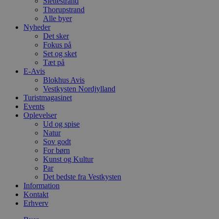
Slettestrand
Thorupstrand
Alle byer
Nyheder
Det sker
Fokus på
Set og sket
Tæt på
E-Avis
Blokhus Avis
Vestkysten Nordjylland
Turistmagasinet
Events
Oplevelser
Ud og spise
Natur
Sov godt
For børn
Kunst og Kultur
Par
Det bedste fra Vestkysten
Information
Kontakt
Erhverv