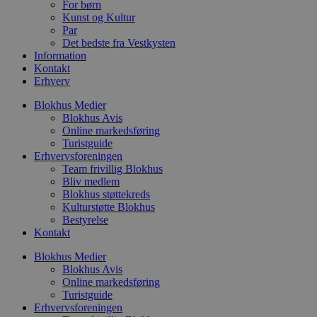
s
For børn
b
Kunst og Kultur
e
Par
a
Det bedste fra Vestkysten
S
c
Information
f
Kontakt
k
Erhverv
pys_start_session
.blokhus.dk
Session
D
b
Blokhus Medier
o
Blokhus Avis
b
Online markedsføring
t
d
Turistguide
g
Erhvervsforeningen
h
Team frivillig Blokhus
o
Bliv medlem
e
h
Blokhus støttekreds
ti
Kulturstøtte Blokhus
Bestyrelse
VISITOR_PRIVACY_METADATA
5 måneder
D
YouTube
Kontakt
4 uger
b
.youtube.com
g
b
Blokhus Medier
s
Blokhus Avis
p
Online markedsføring
f
i
Turistguide
w
Erhvervsforeningen
r