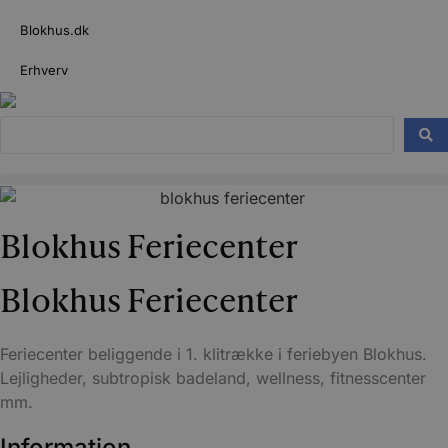
Videre
Blokhus.dk
til
indhold
Erhverv
Search
...
Blokhus Feriecenter
Blokhus Feriecenter
Feriecenter beliggende i 1. klitrække i feriebyen Blokhus.
Lejligheder, subtropisk badeland, wellness, fitnesscenter
mm.
Information