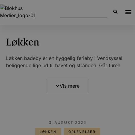
Løkken
Løkken badeby er en hyggelig ferieby i Vendsyssel
beliggende lige ud til havet og stranden. Går turen
forbi byen, så bør du opleve de flotte strande,
badehusene og surfermiljøet samt nyde den
Vis mere
enestående natur med høje skrænter og havkig.
Nyheder fra Løkken
Her på siden finder du relevante nyheder fra Løkken-
området, og du kan altid finde flere nyheder under
3. AUGUST 2026
menupunktet nyheder eller under hver by.
LØKKEN
OPLEVELSER