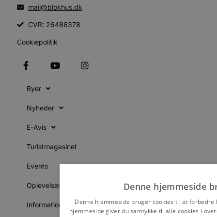
mail@blokhus.dk
CVR: 26486378
Cookiepolitik
Byer
Nyheder
E-Avis
Turistmagasinet
Events
Denne hjemmeside br
Oplevelser
Denne hjemmeside bruger cookies til at forbedre 
Information
hjemmeside giver du samtykke til alle cookies i ov