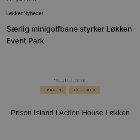
Løkken
Nyheder
Særlig minigolfbane styrker Løkken
Event Park
19. JULI 2026
LØKKEN
DET SKER
Prison Island i Action House Løkken