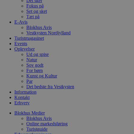
Det sker
v
Fokus på
b
D
Set og sket
e
Tæt på
g
E-Avis
n
h
Blokhus Avis
b
Vestkysten Nordjylland
s
Turistmagasinet
w
Events
e
e
Oplevelser
o
Ud og spise
l
Natur
e
m
Sov godt
For børn
CookieScriptConsent
4 uger 2
D
CookieScript
Kunst og Kultur
dage
b
blokhus.dk
Par
C
S
Det bedste fra Vestkysten
t
Information
h
Kontakt
p
s
Erhverv
b
e
Blokhus Medier
a
Blokhus Avis
S
c
Online markedsføring
f
Turistguide
k