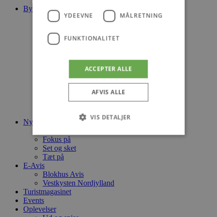
Byer
YDEEVNE
MÅLRETNING
Blokhus
Løkken
Lønstrup
FUNKTIONALITET
Hirtshals
Aabybro
Pandrup
ACCEPTER ALLE
Brovst
Fjerritslev
Saltum
AFVIS ALLE
Slettestrand
Thorupstrand
Alle byer
VIS DETALJER
Nyheder
Det sker
Fokus på
Set og sket
Absolut nødvendige
Ydeevne
Tæt på
E-Avis
Målretning
Funktionalitet
Blokhus Avis
Vestkysten Nordjylland
Absolut nødvendige cookies muliggør
Turistmagasinet
hjemmesidens grundlæggende funktionalitet
Events
såsom brugerlogin og kontoadministration.
Oplevelser
Hjemmesiden kan ikke bruges korrekt uden de
absolut nødvendige cookies.