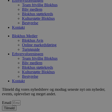
Erhvervsforeningen
Team frivillig Blokhus
pys_start_session
.blokhus.dk
Session
D
b
Bliv medlem
o
Blokhus støttekreds
b
Kulturstøtte Blokhus
t
Bestyrelse
d
g
Kontakt
h
o
Blokhus Medier
e
Blokhus Avis
h
ti
Online markedsføring
Turistguide
VISITOR_PRIVACY_METADATA
5 måneder
D
YouTube
Erhvervsforeningen
4 uger
b
.youtube.com
g
Team frivillig Blokhus
b
Bliv medlem
s
Blokhus støttekreds
p
Kulturstøtte Blokhus
f
i
Bestyrelse
w
Kontakt
r
p
Tilmeld dig vores nyhedsbrev og modtag seneste nyt om nyheder,
b
s
events, oplevelser og meget andet.
f
p
Email
b
p
Tilmeld
o