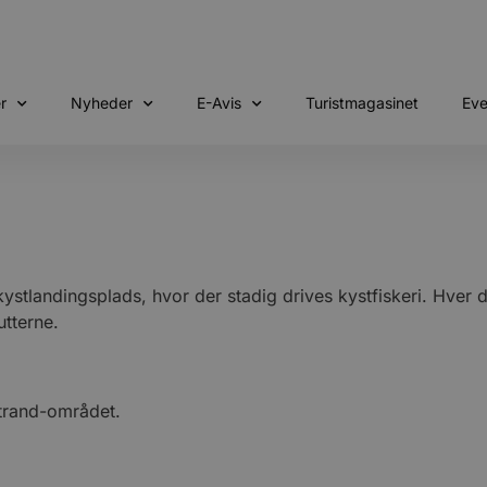
r
Nyheder
E-Avis
Turistmagasinet
Eve
stlandingsplads, hvor der stadig drives kystfiskeri. Hver 
utterne.
strand-området.