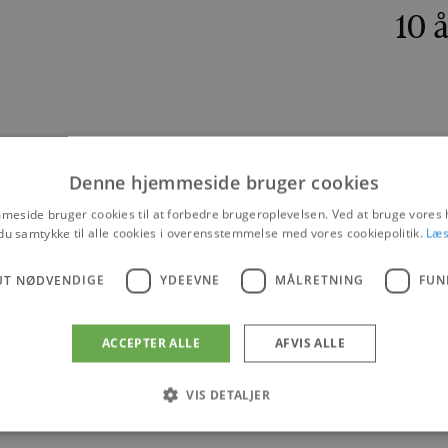
10 
Denne hjemmeside bruger cookies
eside bruger cookies til at forbedre brugeroplevelsen. Ved at bruge vore
du samtykke til alle cookies i overensstemmelse med vores cookiepolitik.
Læs
UT NØDVENDIGE
YDEEVNE
MÅLRETNING
FUN
29. AUGUST 2025
THORUPSTRAND
DET SKER
ACCEPTER ALLE
AFVIS ALLE
VIS DETALJER
Kutterfestival i Thorupstrand