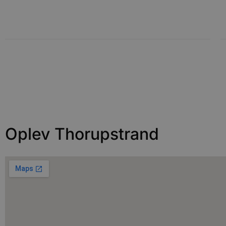
Absolut nødvendige cookies
kan ikke bruges korrekt ude
Navn
pys_session_limit
PHPSESSID
Oplev Thorupstrand
CookieScriptConsent
pys_start_session
VISITOR_PRIVACY_METAD