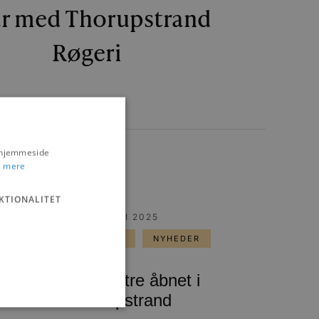
år med Thorupstrand
Røgeri
s hjemmeside
 mere
KTIONALITET
23. JULI 2025
THORUPSTRAND
NYHEDER
Krabbesøstre åbnet i
Thorupstrand