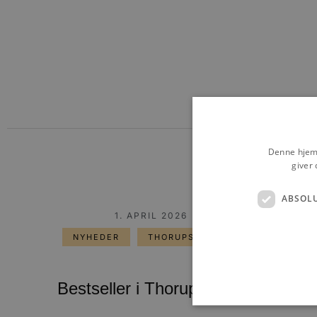
Denne hjemm
giver 
ABSOL
1. APRIL 2026
NYHEDER
THORUPSTRAND
Bestseller i Thorupstrand