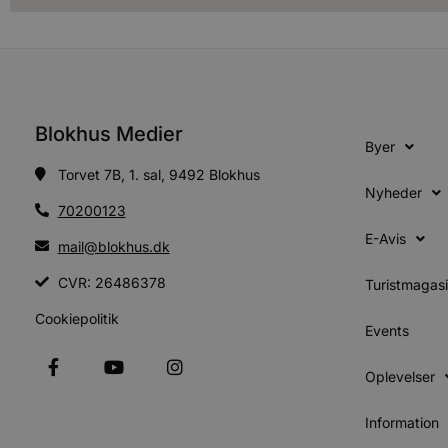
Udbyder
Navn
Domæne
Udby
Navn
Navn
Dom
pys_first_visit
.blokhus.
_gid
_gcl_au
Googl
Blokhus Medier
.blok
Byer
_ga
Googl
Torvet 7B, 1. sal, 9492 Blokhus
__Secure-
.blok
Nyheder
ROLLOUT_TOKEN
70200123
E-Avis
mail@blokhus.dk
pbid
pys_landing_page
now-
CVR: 26486378
cowo
Turistmagas
.blok
_fbp
Cookiepolitik
_ga_PJR83J7HYC
.blok
Events
pysTrafficSource
.blok
_gat_gtag_UA_74178830_1
Oplevelser
YSC
Information