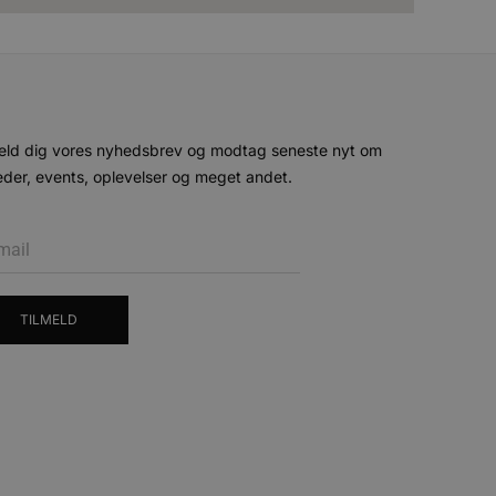
et i fremtidige sessioner.
esøgte hjemmesiden for at
g opdaterer en unik værdi
r oplysninger om, hvordan
eld dig vores nyhedsbrev og modtag seneste nyt om
ninger.
, som slutbrugeren måtte
der, events, oplevelser og meget andet.
- som er en væsentlig
ndtere eksperimenter, A/B-
jeneste. Denne cookie
rollouts"). Cookien sikrer,
tilfældigt genereret
 en testperiode, så
modning på et websted og
e pludselig ændrer sig,
ende og sessioner, der
lander på, når du besøger
agner.
eroplevelser eller sporing
TILMELD
ukter, såsom realtidstilbud
ssionstilstanden.
mmesiden, hvilket hjælper
 til at begrænse
ger af indlejrede videoer.