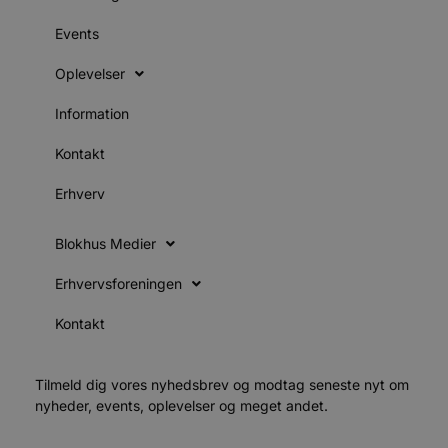
b
s
Events
e
e
Oplevelser
o
l
e
Information
m
CookieScriptConsent
4 uger 2
CookieScript
Kontakt
dage
b
blokhus.dk
C
S
Erhverv
t
Blokhus Medier
s
b
e
Erhvervsforeningen
a
S
Kontakt
f
k
pys_start_session
.blokhus.dk
Session
Tilmeld dig vores nyhedsbrev og modtag seneste nyt om
b
o
nyheder, events, oplevelser og meget andet.
b
t
d