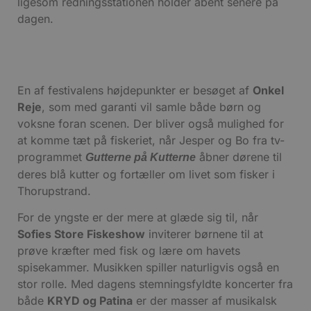
ligesom redningsstationen holder åbent senere på
dagen.
En af festivalens højdepunkter er besøget af
Onkel
Reje
, som med garanti vil samle både børn og
voksne foran scenen. Der bliver også mulighed for
at komme tæt på fiskeriet, når Jesper og Bo fra tv-
programmet
åbner dørene til
Gutterne på Kutterne
deres blå kutter og fortæller om livet som fisker i
Thorupstrand.
For de yngste er der mere at glæde sig til, når
Sofies Store Fiskeshow
inviterer børnene til at
prøve kræfter med fisk og lære om havets
spisekammer. Musikken spiller naturligvis også en
stor rolle. Med dagens stemningsfyldte koncerter fra
både
KRYD og Patina
er der masser af musikalsk