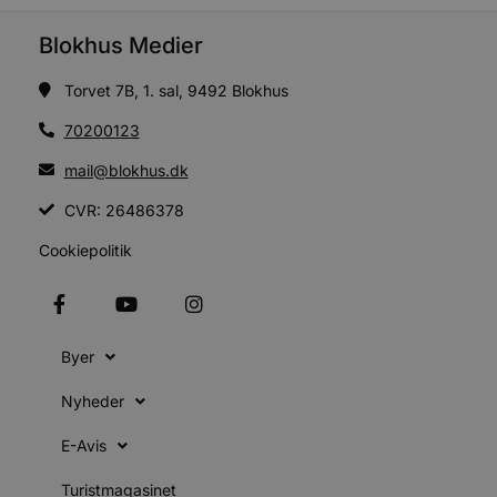
sekunder
b
b
Blokhus Medier
u
s
s
Torvet 7B, 1. sal, 9492 Blokhus
i
g
d
70200123
f
mail@blokhus.dk
f
m
CVR: 26486378
t
Cookiepolitik
PHPSESSID
Session
PHP.net
g
blokhus.dk
a
b
s
e
i
Byer
d
v
Nyheder
b
D
e
E-Avis
g
Turistmagasinet