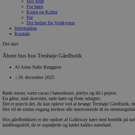
Sov godt
For børn
Kunst og Kultur
Par
Det bedste fra Vestkysten
Information
Kontakt
Det sker
Åbent hus hos Treshøje Gårdbutik
Af
Anne Nøhr Ringgren
|
19. december 2025
Røde næser, varm cacao i hønsehuset, julelys og ild i pejsen.
En gåtur, små skovstier, søde køer og flotte udsigter.
Det er præcis det, du kan opleve ved at besøge Treshøje Gårdbutik, d
Her vil de endnu engang invitere alle interesserede til en stemning
Hos gårdbutikken er der opdræt af Galloway køer med henblik på naturp
landbrugsdrift, de er usprøjtede og kødet kaldes naturkød.