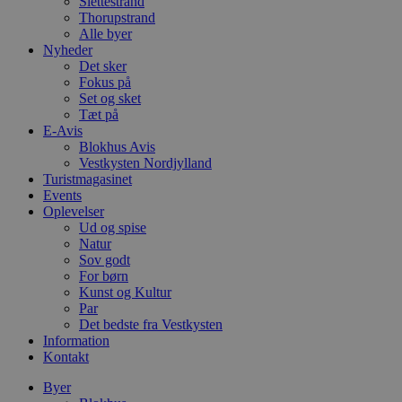
Slettestrand
Thorupstrand
Alle byer
Nyheder
Det sker
Fokus på
Set og sket
Tæt på
E-Avis
Blokhus Avis
Vestkysten Nordjylland
Turistmagasinet
Events
Oplevelser
Ud og spise
Natur
Sov godt
For børn
Kunst og Kultur
Par
Det bedste fra Vestkysten
Information
Kontakt
Byer