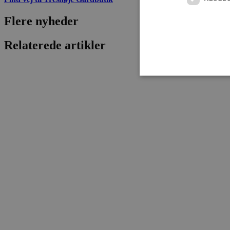
Flere nyheder
Relaterede artikler
Absolut nødvendige cookies
kan ikke bruges korrekt ude
Navn
pys_session_limit
PHPSESSID