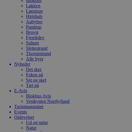
Blokhus
Løkken
Lønstrup
Hirtshals
Aabybro
Pandrup
Brovst
Fjerritslev
Saltum
Slettestrand
Thorupstrand
Alle byer
Nyheder
Det sker
Fokus på
Set og sket
Tæt på
E-Avis
Blokhus Avis
Vestkysten Nordjylland
Turistmagasinet
Events
Oplevelser
Ud og spise
Natur