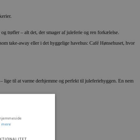
erier.
 trøfler – alt det, der smager af juleferie og ren forkælelse.
n som take-away eller i det hyggelige havehus: Café Hønsehuset, hvor
 lige til at varme derhjemme og perfekt til juleferiehyggen. En nem
s hjemmeside
 mere
KTIONALITET