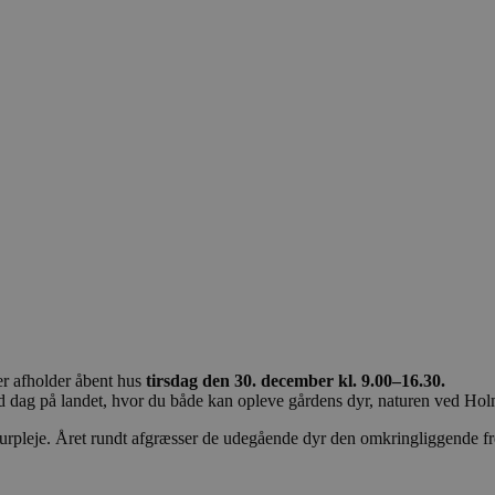
er afholder åbent hus
tirsdag den 30. december kl. 9.00–16.30.
sfuld dag på landet, hvor du både kan opleve gårdens dyr, naturen ved 
leje. Året rundt afgræsser de udegående dyr den omkringliggende freded