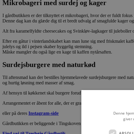
Mikrobageri med surdej og kager
I gårdbutikken er der tilknyttet et mikrobageri, hvor der er fuldt fok
Denne dag kan du glæde dig til et bredt udvalg af smagfulde kager og 
Alt fra karamelfyldte cheesecakes og Svinkløv-lagkager til juleboller o
Efter en gåtur i vinterlandskabet kan man lune sig med friskmalet ka
julelys og ild i pejsen skaber hyggelig stemning.
Måske mangler du også lige en kage til kaffen nytårsaften.
Surdejsburgere med naturkød
Til aftensmad kan der bestilles hjemmelavede surdejsburgere med natu
og hurtig løsning med masser af smag.
Af hensyn til køkkenet skal burgere forudbestilles senest den 27. dec
Arrangementet er åbent for alle, der er gratis adgang og opdateringer
Denne hjemm
eller på deres
Instagram-side
giver 
Gårdbutikken er beliggende i Tingskoven imellem Brovst og Fjerritslev
ABSOL
Find vej til Treshøje Gårdbutik