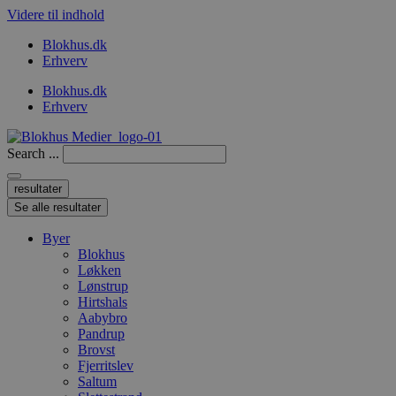
Videre til indhold
Blokhus.dk
Erhverv
Blokhus.dk
Erhverv
Search ...
resultater
Se alle resultater
Byer
Blokhus
Løkken
Lønstrup
Hirtshals
Aabybro
Pandrup
Brovst
Fjerritslev
Saltum