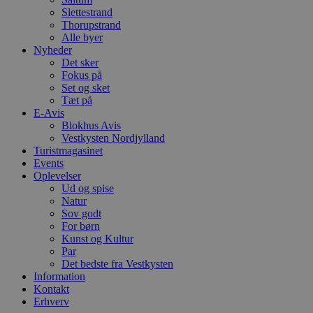
b
Slettestrand
s
Thorupstrand
w
Alle byer
e
e
Nyheder
o
Det sker
l
Fokus på
e
Set og sket
m
Tæt på
CookieScriptConsent
4 uger 2
D
CookieScript
E-Avis
dage
b
blokhus.dk
Blokhus Avis
C
Vestkysten Nordjylland
S
t
Turistmagasinet
h
Events
p
Oplevelser
s
b
Ud og spise
e
Natur
a
Sov godt
S
For børn
c
f
Kunst og Kultur
k
Par
Det bedste fra Vestkysten
pys_start_session
.blokhus.dk
Session
D
b
Information
o
Kontakt
b
Erhverv
t