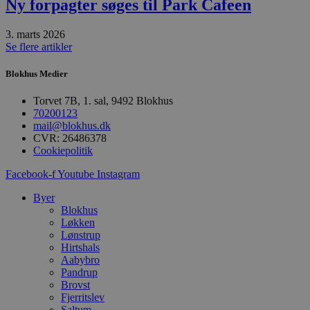
Ny forpagter søges til Park Cafeen
sekunder
b
m
b
3. marts 2026
u
Se flere artikler
s
s
i
Blokhus Medier
g
d
f
Torvet 7B, 1. sal, 9492 Blokhus
h
70200123
y
mail@blokhus.dk
f
m
CVR: 26486378
t
Cookiepolitik
PHPSESSID
Session
C
PHP.net
Facebook-f
Youtube
Instagram
g
blokhus.dk
a
b
Byer
s
Blokhus
e
Løkken
i
d
Lønstrup
o
Hirtshals
v
Aabybro
b
D
Pandrup
e
Brovst
g
Fjerritslev
n
Saltum
h