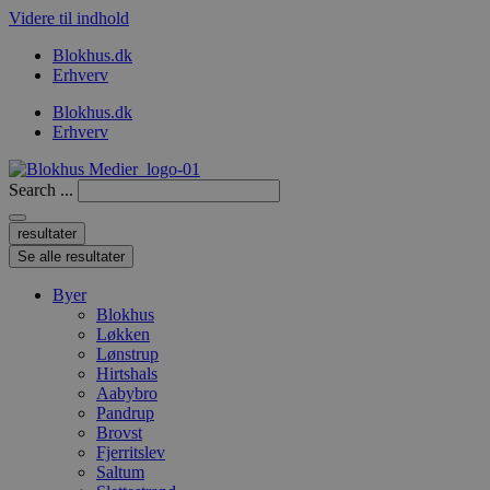
Videre til indhold
Blokhus.dk
Erhverv
Blokhus.dk
Erhverv
Search ...
resultater
Se alle resultater
Byer
Blokhus
Løkken
Lønstrup
Hirtshals
Aabybro
Pandrup
Brovst
Fjerritslev
Saltum