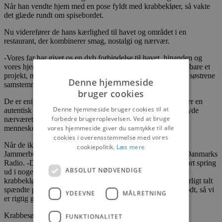
Når han vendte hjem med en pose fyldt med krabbekløer, så vakte
det glæde rundt om spisebordet.
Nu viderefører de hans kærlighed til havet og området i en
restaurant, der kombinerer smag, nostalgi og nærvær.
-Vores far har givet os en dyb forbindelse til havet, hinanden og
vores hjemstavn Thorupstrand. Derfor er dette projekt ikke bare et
projekt, men et hjertebarn vi virkelig har glædet os til, siger søstrene
Denne hjemmeside
samstemmende.
bruger cookies
De er enige om, at det er vigtigt for dem, at deres sted skaber en
Denne hjemmeside bruger cookies til at
autentisk spiseoplevelse, hvor man kan sænke skuldrene, nyde
forbedre brugeroplevelsen. Ved at bruge
nærværet og mærke forbindelsen mellem maden, stedet og
vores hjemmeside giver du samtykke til alle
mennesker.
cookies i overensstemmelse med vores
Når de ikke er Krabbesøstre, er Maiken familieterapeut i
cookiepolitik.
Læs mere
Jammerbugt kommune, og Ragnhild er videojournalist på Danmarks
Radio. -Det er med sommerfugle i maven, vi har taget et stort spring
ABSOLUT NØDVENDIGE
ud i noget helt nyt – fra familieterapi og videojournalistik til
krabbekløer og køkken. Det er en vild kontrast, og vi var ærligt talt
spændte på, om vi kunne få det til at lykkes, men det går godt, så vi
YDEEVNE
MÅLRETNING
er rigtig glade.
Krabbesøstre holder åbent hver dag i juli fra kl. 12-21.
FUNKTIONALITET