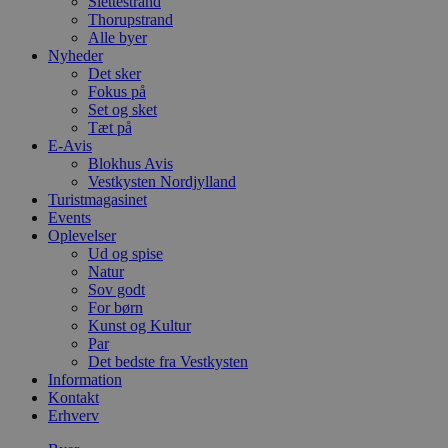
Slettestrand
Thorupstrand
Alle byer
Nyheder
Det sker
Fokus på
Set og sket
Tæt på
E-Avis
Blokhus Avis
Vestkysten Nordjylland
Turistmagasinet
Events
Oplevelser
Ud og spise
Natur
Sov godt
For børn
Kunst og Kultur
Par
Det bedste fra Vestkysten
Information
Kontakt
Erhverv