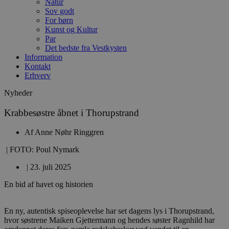
Natur
Sov godt
For børn
Kunst og Kultur
Par
Det bedste fra Vestkysten
Information
Kontakt
Erhverv
Nyheder
Krabbesøstre åbnet i Thorupstrand
Af
Anne Nøhr Ringgren
| FOTO: Poul Nymark
|
23. juli 2025
En bid af havet og historien
En ny, autentisk spiseoplevelse har set dagens lys i Thorupstrand,
hvor søstrene Maiken Gjettermann og hendes søster Ragnhild har