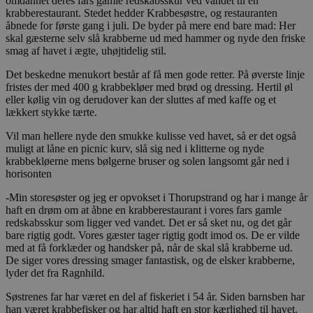
omdannet deres fars gamle redskabsskur ved vandet til en
krabberestaurant. Stedet hedder Krabbesøstre, og restauranten
åbnede for første gang i juli. De byder på mere end bare mad: Her
skal gæsterne selv slå krabberne ud med hammer og nyde den friske
smag af havet i ægte, uhøjtidelig stil.
Det beskedne menukort består af få men gode retter. På øverste linje
fristes der med 400 g krabbekløer med brød og dressing. Hertil øl
eller kølig vin og derudover kan der sluttes af med kaffe og et
lækkert stykke tærte.
Vil man hellere nyde den smukke kulisse ved havet, så er det også
muligt at låne en picnic kurv, slå sig ned i klitterne og nyde
krabbekløerne mens bølgerne bruser og solen langsomt går ned i
horisonten
-Min storesøster og jeg er opvokset i Thorupstrand og har i mange år
haft en drøm om at åbne en krabberestaurant i vores fars gamle
redskabsskur som ligger ved vandet. Det er så sket nu, og det går
bare rigtig godt. Vores gæster tager rigtig godt imod os. De er vilde
med at få forklæder og handsker på, når de skal slå krabberne ud.
De siger vores dressing smager fantastisk, og de elsker krabberne,
lyder det fra Ragnhild.
Søstrenes far har været en del af fiskeriet i 54 år. Siden barnsben har
han været krabbefisker og har altid haft en stor kærlighed til havet.