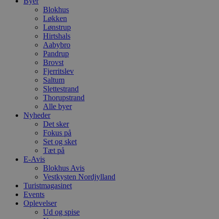
Byer
Blokhus
Løkken
Lønstrup
Hirtshals
Aabybro
Pandrup
Brovst
Fjerritslev
Saltum
Slettestrand
Thorupstrand
Alle byer
Nyheder
Det sker
Fokus på
Set og sket
Tæt på
E-Avis
Blokhus Avis
Vestkysten Nordjylland
Turistmagasinet
Events
Oplevelser
Ud og spise