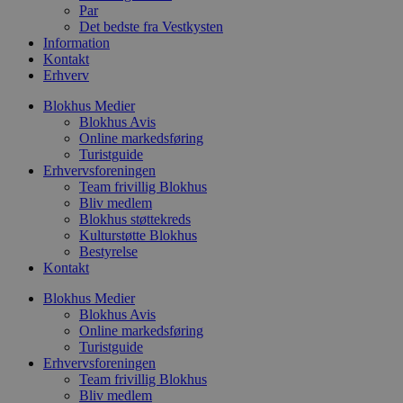
o
Par
e
Det bedste fra Vestkysten
h
ti
Information
Kontakt
VISITOR_PRIVACY_METADATA
5 måneder
D
YouTube
Erhverv
4 uger
b
.youtube.com
g
Blokhus Medier
b
s
Blokhus Avis
p
Online markedsføring
f
Turistguide
i
w
Erhvervsforeningen
r
Team frivillig Blokhus
p
Bliv medlem
b
Blokhus støttekreds
s
f
Kulturstøtte Blokhus
p
Bestyrelse
b
Kontakt
p
o
i
Blokhus Medier
d
Blokhus Avis
p
Online markedsføring
b
f
Turistguide
s
Erhvervsforeningen
Team frivillig Blokhus
Bliv medlem