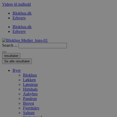
Videre til indhold
Blokhus.dk
Erhverv
Blokhus.dk
Erhverv
Search ...
resultater
Se alle resultater
Byer
Blokhus
Løkken
Lønstrup
Hirtshals
Aabybro
Pandrup
Brovst
Fjerritslev
Saltum