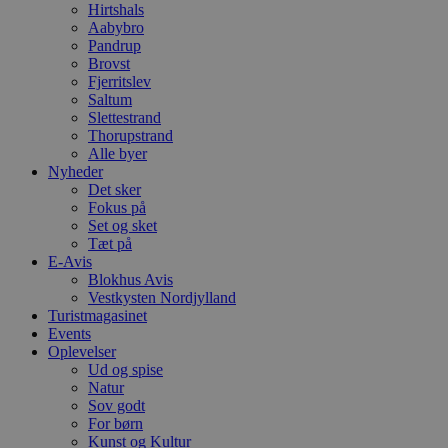
w
Hirtshals
e
Aabybro
e
o
Pandrup
l
Brovst
e
Fjerritslev
m
Saltum
CookieScriptConsent
4 uger 2
D
CookieScript
Slettestrand
dage
b
blokhus.dk
Thorupstrand
C
Alle byer
S
Nyheder
t
h
Det sker
p
Fokus på
s
Set og sket
b
e
Tæt på
a
E-Avis
S
Blokhus Avis
c
Vestkysten Nordjylland
f
k
Turistmagasinet
Events
pys_start_session
.blokhus.dk
Session
D
Oplevelser
b
o
Ud og spise
b
Natur
t
Sov godt
d
For børn
g
h
Kunst og Kultur