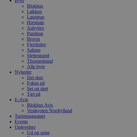
Byer
Blokhus
Løkken
Lønstrup
Hirtshals
Aabybro
Pandrup
Brovst
Fjerritslev
Saltum
Slettestrand
Thorupstrand
Alle byer
Nyheder
Det sker
Fokus på
Set og sket
Tæt på
E-Avis
Blokhus Avis
Vestkysten Nordjylland
Turistmagasinet
Events
Oplevelser
Ud og spise