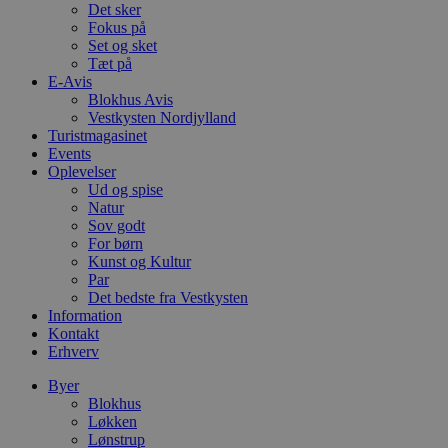
b
Det sker
u
Fokus på
s
s
Set og sket
i
Tæt på
g
E-Avis
d
Blokhus Avis
f
h
Vestkysten Nordjylland
y
Turistmagasinet
f
Events
m
t
Oplevelser
Ud og spise
PHPSESSID
Session
C
PHP.net
Natur
g
blokhus.dk
Sov godt
a
b
For børn
s
Kunst og Kultur
e
Par
i
d
Det bedste fra Vestkysten
o
Information
v
Kontakt
b
Erhverv
D
e
g
Byer
n
Blokhus
h
Løkken
b
s
Lønstrup