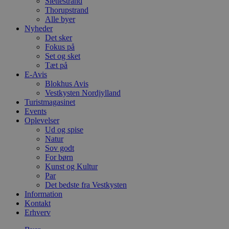
Slettestrand
Thorupstrand
Alle byer
Nyheder
Det sker
Fokus på
Set og sket
Tæt på
E-Avis
Blokhus Avis
Vestkysten Nordjylland
Turistmagasinet
Events
Oplevelser
Ud og spise
Natur
Sov godt
For børn
Kunst og Kultur
Par
Det bedste fra Vestkysten
Information
Kontakt
Erhverv