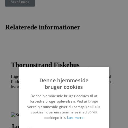
Vis på maps
Relaterede informationer
Thorupstrand Fiskehus
Lige ved den berømte kystlandingsplads i Thorupstrand
Denne hjemmeside
finder du Thorupstrand Fiskehus – et hyggeligt spisested,
bruger cookies
hvor friskfanget fisk og lokale...
Denne hjemmeside bruger cookies til at
forbedre brugeroplevelsen. Ved at bruge
vores hjemmeside giver du samtykke til alle
cookies i overensstemmelse med vores
cookiepolitik.
Læs mere
Jambo Minigolf