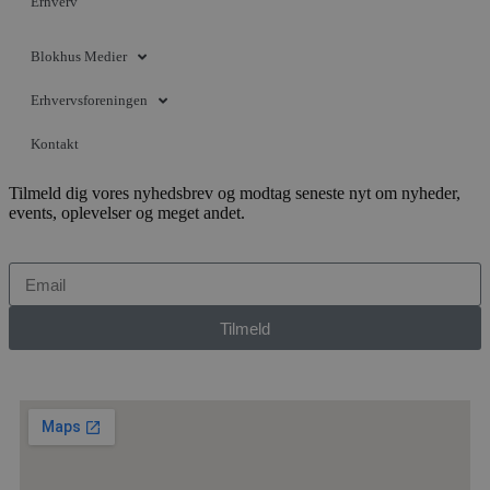
Erhverv
d
o
v
b
Blokhus Medier
D
e
g
Erhvervsforeningen
n
h
b
Kontakt
s
w
e
Tilmeld dig vores nyhedsbrev og modtag seneste nyt om nyheder,
e
events, oplevelser og meget andet.
o
l
e
m
CookieScriptConsent
4 uger 2
D
CookieScript
dage
b
blokhus.dk
C
Tilmeld
S
t
h
p
s
b
e
a
S
c