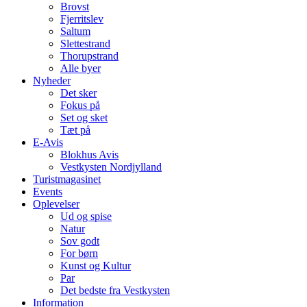
Brovst
Fjerritslev
Saltum
Slettestrand
Thorupstrand
Alle byer
Nyheder
Det sker
Fokus på
Set og sket
Tæt på
E-Avis
Blokhus Avis
Vestkysten Nordjylland
Turistmagasinet
Events
Oplevelser
Ud og spise
Natur
Sov godt
For børn
Kunst og Kultur
Par
Det bedste fra Vestkysten
Information