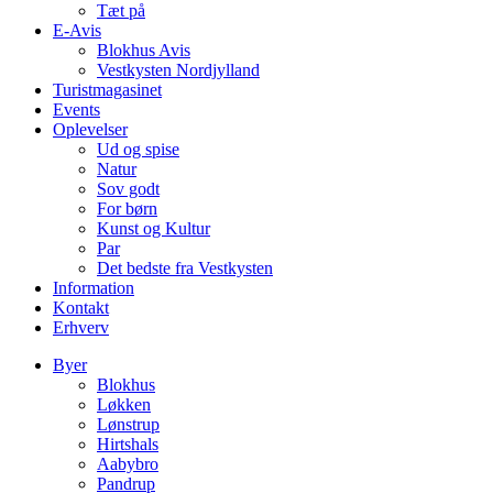
Tæt på
E-Avis
Blokhus Avis
Vestkysten Nordjylland
Turistmagasinet
Events
Oplevelser
Ud og spise
Natur
Sov godt
For børn
Kunst og Kultur
Par
Det bedste fra Vestkysten
Information
Kontakt
Erhverv
Byer
Blokhus
Løkken
Lønstrup
Hirtshals
Aabybro
Pandrup