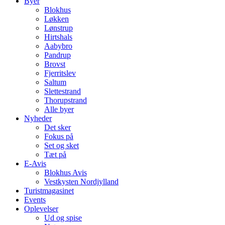
Byer
Blokhus
Løkken
Lønstrup
Hirtshals
Aabybro
Pandrup
Brovst
Fjerritslev
Saltum
Slettestrand
Thorupstrand
Alle byer
Nyheder
Det sker
Fokus på
Set og sket
Tæt på
E-Avis
Blokhus Avis
Vestkysten Nordjylland
Turistmagasinet
Events
Oplevelser
Ud og spise