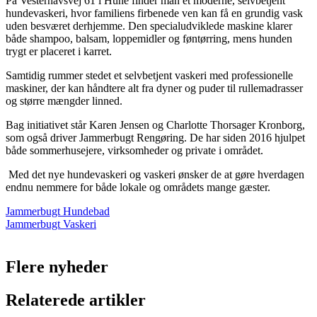
På Vesterhavsvej 61 i Hune finder man et moderne, selvbetjent
hundevaskeri, hvor familiens firbenede ven kan få en grundig vask
uden besværet derhjemme. Den specialudviklede maskine klarer
både shampoo, balsam, loppemidler og føntørring, mens hunden
trygt er placeret i karret.
Samtidig rummer stedet et selvbetjent vaskeri med professionelle
maskiner, der kan håndtere alt fra dyner og puder til rullemadrasser
og større mængder linned.
Bag initiativet står Karen Jensen og Charlotte Thorsager Kronborg,
som også driver Jammerbugt Rengøring. De har siden 2016 hjulpet
både sommerhusejere, virksomheder og private i området.
Med det nye hundevaskeri og vaskeri ønsker de at gøre hverdagen
endnu nemmere for både lokale og områdets mange gæster.
Jammerbugt Hundebad
Jammerbugt Vaskeri
Flere nyheder
Relaterede artikler