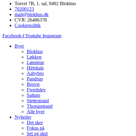
Torvet 7B, 1. sal, 9492 Blokhus
70200123
mail@blokhus.dk
CVR: 26486378
Cookiepolitik
Facebook-f
Youtube
Instagram
Byer
Blokhus
Løkken
Lønstrup
Hirtshals
Aabybro
Pandrup
Brovst
Fjerritslev
Saltum
Slettestrand
Thorupstrand
Alle byer
Nyheder
Det sker
Fokus på
Set og sket