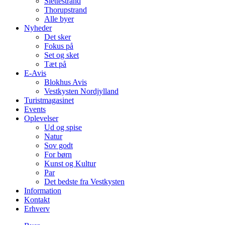
Slettestrand
Thorupstrand
Alle byer
Nyheder
Det sker
Fokus på
Set og sket
Tæt på
E-Avis
Blokhus Avis
Vestkysten Nordjylland
Turistmagasinet
Events
Oplevelser
Ud og spise
Natur
Sov godt
For børn
Kunst og Kultur
Par
Det bedste fra Vestkysten
Information
Kontakt
Erhverv