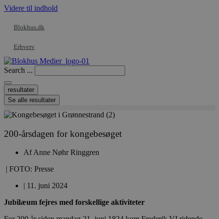
Videre til indhold
Blokhus.dk
Erhverv
Search ...
resultater
Se alle resultater
200-årsdagen for kongebesøget
Af
Anne Nøhr Ringgren
| FOTO: Presse
|
11. juni 2024
Jubilæum fejres med forskellige aktiviteter
For 200 år siden mandag 21. juni 1824 kom Frederik VI ridende