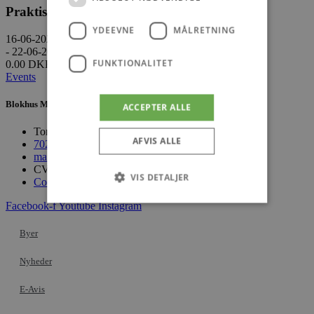
Praktisk information
YDEEVNE
MÅLRETNING
16-06-2024
- 22-06-2024
FUNKTIONALITET
0.00 DKK
Events
Blokhus Medier
ACCEPTER ALLE
Torvet 7B, 1. sal, 9492 Blokhus
AFVIS ALLE
70200123
mail@blokhus.dk
CVR: 26486378
VIS DETALJER
Cookiepolitik
Facebook-f
Youtube
Instagram
Absolut nødvendige
Ydeevne
Byer
Målretning
Funktionalitet
Nyheder
Absolut nødvendige cookies muliggør
hjemmesidens grundlæggende funktionalitet
E-Avis
såsom brugerlogin og kontoadministration.
Hjemmesiden kan ikke bruges korrekt uden de