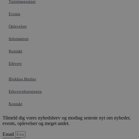
Turistmagasinet
absolut nødvendige cookies.
Udbyder
/
Events
Navn
Udløbsdato
B
Domæne
Oplevelser
pys_session_limit
.blokhus.dk
59 minutter
D
57
b
sekunder
b
Information
m
b
u
Kontakt
s
s
i
Erhverv
g
d
f
h
Blokhus Medier
y
f
Erhvervsforeningen
m
t
Kontakt
PHPSESSID
Session
C
PHP.net
g
blokhus.dk
a
Tilmeld dig vores nyhedsbrev og modtag seneste nyt om nyheder,
b
s
events, oplevelser og meget andet.
e
i
Email
d