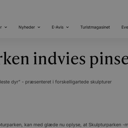
r
Nyheder
E-Avis
Turistmagasinet
Eve
rken indvies pins
este dyr” - præsenteret i forskelligartede skulpturer
lpturparken, kan med glæde nu oplyse, at Skulpturparken 