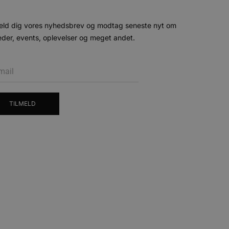
ministration. Hjemmesiden
eld dig vores nyhedsbrev og modtag seneste nyt om
der, events, oplevelser og meget andet.
e gange en bruger kan
given periode, der forsøger
misbrug af tjenester.
-sproget. Dette er en
 variabler for
enereret nummer, hvordan
TILMELD
n et godt eksempel er at
 siderne.
ten til at huske
nødvendigt, at Cookie-
 session tilstand, mens de
eller data poster huskes
ykke og privatlivsvalg for
r data på den besøgendes
e af personlige oplysninger
et i fremtidige sessioner.