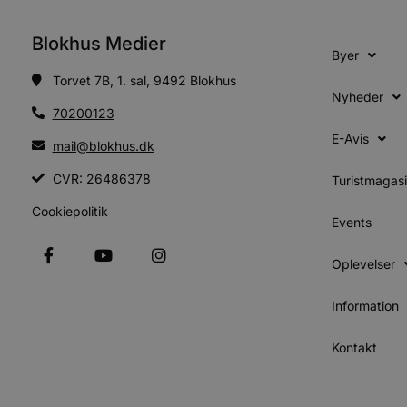
Absolut nødvendige cookies
kan ikke bruges korrekt ude
Blokhus Medier
Byer
Navn
Torvet 7B, 1. sal, 9492 Blokhus
Nyheder
pys_session_limit
70200123
E-Avis
mail@blokhus.dk
PHPSESSID
CVR: 26486378
Turistmagas
Cookiepolitik
Events
CookieScriptConsent
Oplevelser
pys_start_session
Information
VISITOR_PRIVACY_METAD
Kontakt