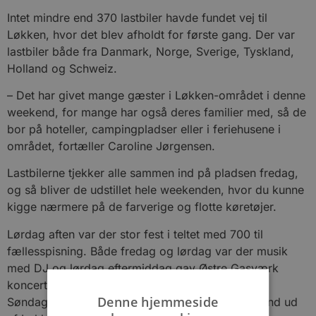
Intet mindre end 370 lastbiler havde fundet vej til
Løkken, hvor det blev afholdt for første gang. Der var
lastbiler både fra Danmark, Norge, Sverige, Tyskland,
Holland og Schweiz.
– Det har givet mange gæster i Løkken-området i denne
weekend, for mange har også deres familier med, så de
bor på hoteller, campingpladser eller i feriehusene i
området, fortæller Caroline Jørgensen.
Lastbilerne tjekker alle sammen ind på pladsen fredag,
og så bliver de udstillet hele weekenden, hvor du kunne
kigge nærmere på de farverige og flotte køretøjer.
Lørdag aften var der stor fest i teltet med 700 til
fællesspisning. Både fredag og lørdag var der musik
med DJ og lørdag eftermiddag gav Østre Gasværk
koncert, som gav en fantastisk stemning i teltet.
Denne hjemmeside
Søndag kl. 15.00 var der afgang med hornet i bund ud