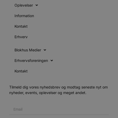
s
b
Oplevelser
e
a
S
Information
f
Kontakt
k
pys_start_session
.blokhus.dk
Session
Erhverv
b
o
b
t
Blokhus Medier
d
Erhvervsforeningen
o
e
Kontakt
h
t
VISITOR_PRIVACY_METADATA
5 måneder
YouTube
4 uger
b
.youtube.com
Tilmeld dig vores nyhedsbrev og modtag seneste nyt om
nyheder, events, oplevelser og meget andet.
b
p
f
i
w
r