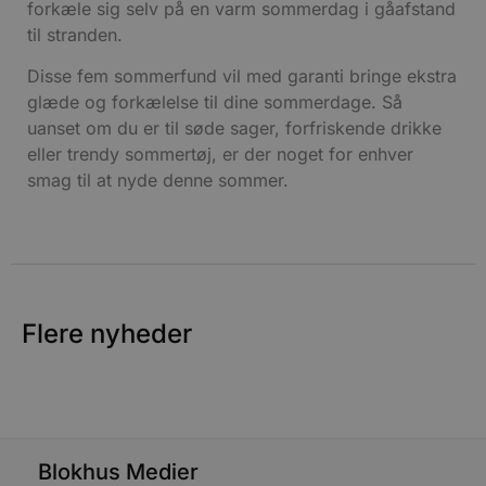
Målretning
Funktionalitet
forkæle sig selv på en varm sommerdag i gåafstand
til stranden.
Absolut nødvendige cookies muliggør
hjemmesidens grundlæggende funktionalitet
Disse fem sommerfund vil med garanti bringe ekstra
såsom brugerlogin og kontoadministration.
Hjemmesiden kan ikke bruges korrekt uden de
glæde og forkælelse til dine sommerdage. Så
absolut nødvendige cookies.
uanset om du er til søde sager, forfriskende drikke
Udbyder
/
eller trendy sommertøj, er der noget for enhver
Navn
Udløbsdato
B
Domæne
smag til at nyde denne sommer.
pys_session_limit
.blokhus.dk
59 minutter
57
b
sekunder
b
b
u
s
s
i
Flere nyheder
g
d
f
f
m
t
Blokhus Medier
PHPSESSID
Session
PHP.net