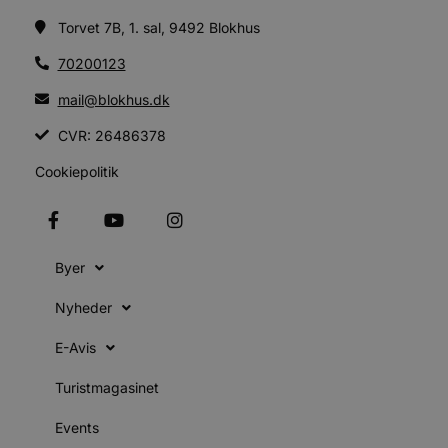
g
blokhus.dk
a
Torvet 7B, 1. sal, 9492 Blokhus
b
s
e
70200123
i
d
mail@blokhus.dk
v
b
CVR: 26486378
D
e
g
Cookiepolitik
b
s
e
Byer
e
o
l
Nyheder
e
m
E-Avis
CookieScriptConsent
4 uger 2
CookieScript
dage
b
blokhus.dk
C
Turistmagasinet
S
t
Events