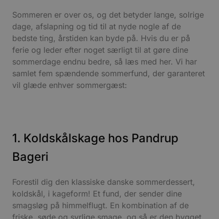
Sommeren er over os, og det betyder lange, solrige
dage, afslapning og tid til at nyde nogle af de
bedste ting, årstiden kan byde på. Hvis du er på
ferie og leder efter noget særligt til at gøre dine
sommerdage endnu bedre, så læs med her. Vi har
samlet fem spændende sommerfund, der garanteret
vil glæde enhver sommergæst:
1. Koldskålskage hos Pandrup
Bageri
Forestil dig den klassiske danske sommerdessert,
koldskål, i kageform! Et fund, der sender dine
smagsløg på himmelflugt. En kombination af de
friske, søde og syrlige smage, og så er den bygget