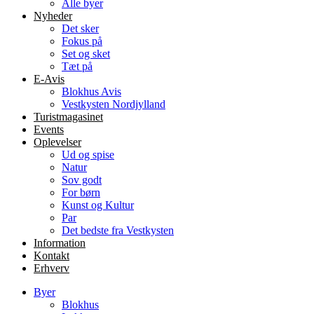
Alle byer
Nyheder
Det sker
Fokus på
Set og sket
Tæt på
E-Avis
Blokhus Avis
Vestkysten Nordjylland
Turistmagasinet
Events
Oplevelser
Ud og spise
Natur
Sov godt
For børn
Kunst og Kultur
Par
Det bedste fra Vestkysten
Information
Kontakt
Erhverv
Byer
Blokhus