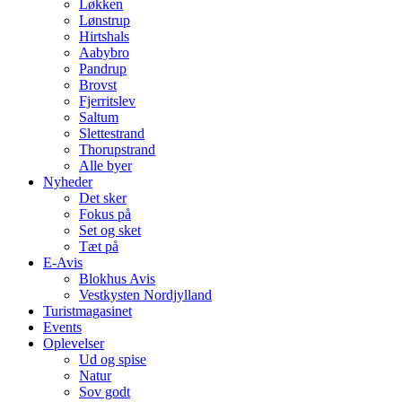
Løkken
Lønstrup
Hirtshals
Aabybro
Pandrup
Brovst
Fjerritslev
Saltum
Slettestrand
Thorupstrand
Alle byer
Nyheder
Det sker
Fokus på
Set og sket
Tæt på
E-Avis
Blokhus Avis
Vestkysten Nordjylland
Turistmagasinet
Events
Oplevelser
Ud og spise
Natur
Sov godt