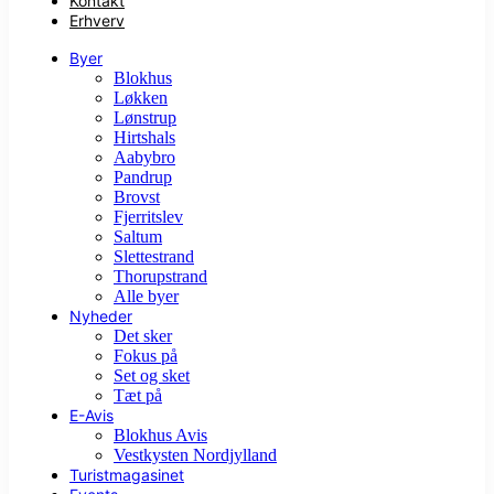
Kontakt
Erhverv
Byer
Blokhus
Løkken
Lønstrup
Hirtshals
Aabybro
Pandrup
Brovst
Fjerritslev
Saltum
Slettestrand
Thorupstrand
Alle byer
Nyheder
Det sker
Fokus på
Set og sket
Tæt på
E-Avis
Blokhus Avis
Vestkysten Nordjylland
Turistmagasinet