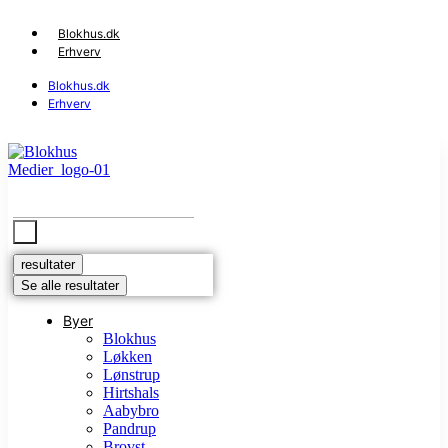
Videre
til
Blokhus.dk
indhold
Erhverv
Blokhus.dk
Erhverv
Search
...
resultater
Se alle resultater
Byer
Blokhus
Løkken
Lønstrup
Hirtshals
Aabybro
Pandrup
Brovst