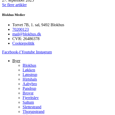
27. september 2025
Se flere artikler
Blokhus Medier
Torvet 7B, 1. sal, 9492 Blokhus
70200123
mail@blokhus.dk
CVR: 26486378
Cookiepolitik
Facebook-f
Youtube
Instagram
Byer
Blokhus
Løkken
Lønstrup
Hirtshals
Aabybro
Pandrup
Brovst
Fjerritslev
Saltum
Slettestrand
Thorupstrand