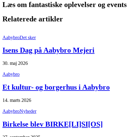
Læs om fantastiske oplevelser og events
Relaterede artikler
Aabybro
Det sker
Isens Dag på Aabybro Mejeri
30. maj 2026
Aabybro
Et kultur- og borgerhus i Aabybro
14. marts 2026
Aabybro
Nyheder
Birkelse blev BIRKE[LI]SI[OS]