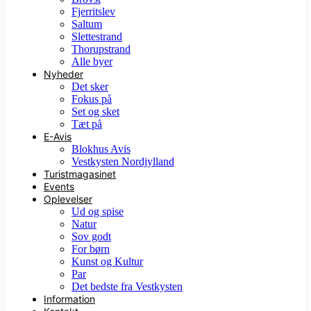
Fjerritslev
Saltum
Slettestrand
Thorupstrand
Alle byer
Nyheder
Det sker
Fokus på
Set og sket
Tæt på
E-Avis
Blokhus Avis
Vestkysten Nordjylland
Turistmagasinet
Events
Oplevelser
Ud og spise
Natur
Sov godt
For børn
Kunst og Kultur
Par
Det bedste fra Vestkysten
Information