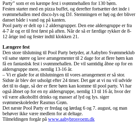
Party” som er en kæmpe fest i svømmehallen for 130 børn.
Festen starter med en pizza buffet, og derefter fortsætter det inde i
svømmehallen med disco-lys og DJ. Stemningen er høj og der bliver
danset både i vand og på kanten.
Pool party er delt op i 2 aldersgrupper. Den ene aldersgruppe er fra
4-7 år og er til fest først på aften. Når de så er færdige rykker de 8-
12 årige ind og fester indtil klokken 21.
Længere fest
Den store tilslutning til Pool Party betyder, at Aabybro Svømmeklub
vil satse større og lave arrangementer til 2 dage for at flere børn kan
få en fantastisk fest i svømmehallen. De vil samtidig åbne op for en
aldersgruppe mere, nemlig 13-16 år.
– Vi er glade for at tilslutningen til vores arrangement er så stor.
Sidste år blev der udsolgt efter 24 timer. Det gør at vi nu vil udvide
det til to dage, så der er flere børn kan komme til pool party. Vi har
også åbnet op for en ny aldersgruppe, nemlig 13 til 16 år, hvor der
vil være alkoholfri drinks og masser af lyd og lys. siger
svømmeskoleleder Rasmus Grøn.
Det næste Pool Party er fredag og lørdag 6 og 7. august, og man
behøver ikke være medlem for at deltage.
Tilmeldingen forgår på
www.aabybrosvoem.dk