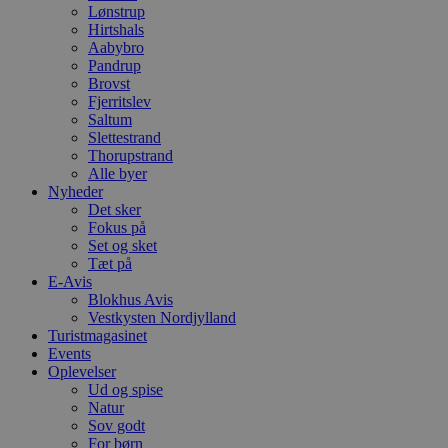
Lønstrup
Hirtshals
Aabybro
Pandrup
Brovst
Fjerritslev
Saltum
Slettestrand
Thorupstrand
Alle byer
Nyheder
Det sker
Fokus på
Set og sket
Tæt på
E-Avis
Blokhus Avis
Vestkysten Nordjylland
Turistmagasinet
Events
Oplevelser
Ud og spise
Natur
Sov godt
For børn