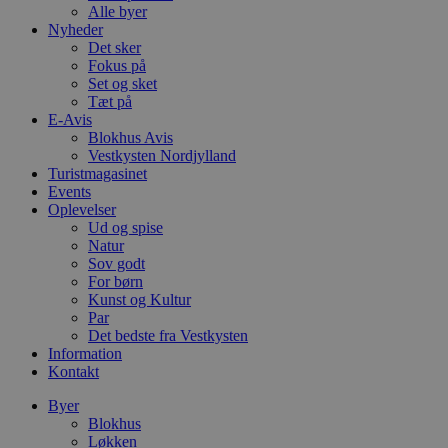
Alle byer
Nyheder
Det sker
Fokus på
Set og sket
Tæt på
E-Avis
Blokhus Avis
Vestkysten Nordjylland
Turistmagasinet
Events
Oplevelser
Ud og spise
Natur
Sov godt
For børn
Kunst og Kultur
Par
Det bedste fra Vestkysten
Information
Kontakt
Byer
Blokhus
Løkken