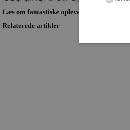
Læs om fantastiske oplevelser og events
Relaterede artikler
Absolut nødvendige cookies
kan ikke bruges korrekt ude
Navn
pys_session_limit
PHPSESSID