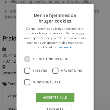
publikum en oplevelse ud over det sædvanlige.
Billetten koster kr. 699,- og er inklusiv 6 timer med
Denne hjemmeside
julebuffet og fri bar. Køb billet
her
.
bruger cookies
Denne hjemmeside bruger cookies til at
forbedre brugeroplevelsen. Ved at bruge
Praktisk information
vores hjemmeside giver du samtykke til alle
cookies i overensstemmelse med vores
cookiepolitik.
Læs mere
30-11-2024
ABSOLUT NØDVENDIGE
- 07-12-2024
YDEEVNE
MÅLRETNING
Vesterhavsvej 105, 9490 Pandrup
FUNKTIONALITET
Events
Vis på maps
ACCEPTER ALLE
AFVIS ALLE