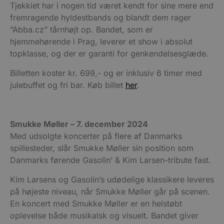
Tjekkiet har i nogen tid været kendt for sine mere end
fremragende hyldestbands og blandt dem rager
”Abba.cz” tårnhøjt op. Bandet, som er
hjemmehørende i Prag, leverer et show i absolut
topklasse, og der er garanti for genkendelsesglæde.
Billetten koster kr. 699,- og er inklusiv 6 timer med
julebuffet og fri bar. Køb billet
her
.
Smukke Møller – 7. december 2024
Med udsolgte koncerter på flere af Danmarks
spillesteder, slår Smukke Møller sin position som
Danmarks førende Gasolin’ & Kim Larsen-tribute fast.
Kim Larsens og Gasolin’s udødelige klassikere
leveres
på højeste niveau, når Smukke Møller går på scenen.
En koncert med Smukke Møller er en helstøbt
oplevelse både musikalsk og visuelt. Bandet giver