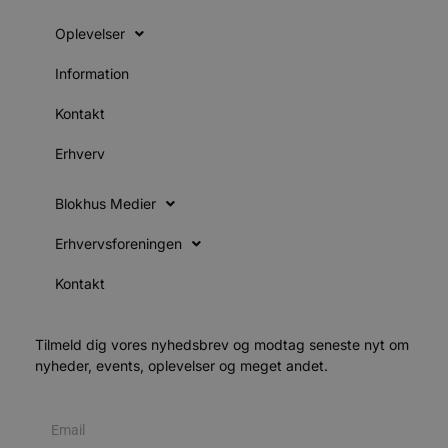
g
d
Oplevelser
f
h
y
Information
f
m
t
Kontakt
PHPSESSID
Session
C
PHP.net
g
blokhus.dk
Erhverv
a
b
s
Blokhus Medier
e
i
d
Erhvervsforeningen
o
v
b
Kontakt
D
e
g
n
Tilmeld dig vores nyhedsbrev og modtag seneste nyt om
h
b
nyheder, events, oplevelser og meget andet.
s
w
e
e
o
l