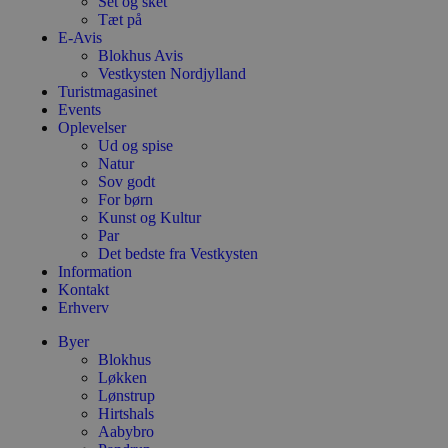
Set og sket
Tæt på
E-Avis
Blokhus Avis
Vestkysten Nordjylland
Turistmagasinet
Events
Oplevelser
Ud og spise
Natur
Sov godt
For børn
Kunst og Kultur
Par
Det bedste fra Vestkysten
Information
Kontakt
Erhverv
Byer
Blokhus
Løkken
Lønstrup
Hirtshals
Aabybro