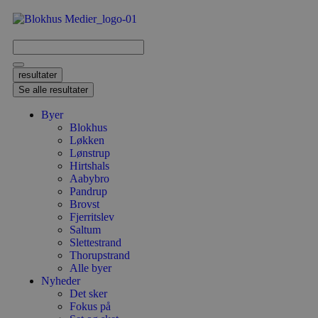
resultater
Se alle resultater
Byer
Blokhus
Løkken
Lønstrup
Hirtshals
Aabybro
Pandrup
Brovst
Fjerritslev
Saltum
Slettestrand
Thorupstrand
Alle byer
Nyheder
Det sker
Fokus på