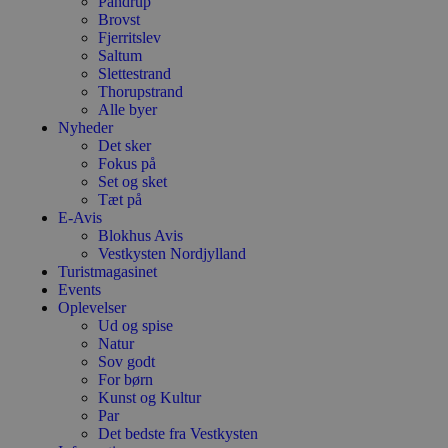
Pandrup
Brovst
Fjerritslev
Saltum
Slettestrand
Thorupstrand
Alle byer
Nyheder
Det sker
Fokus på
Set og sket
Tæt på
E-Avis
Blokhus Avis
Vestkysten Nordjylland
Turistmagasinet
Events
Oplevelser
Ud og spise
Natur
Sov godt
For børn
Kunst og Kultur
Par
Det bedste fra Vestkysten