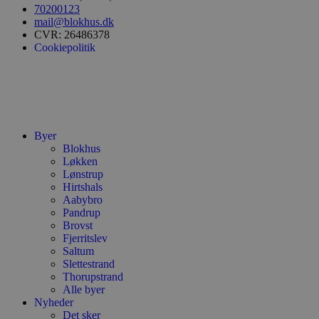
sekunder
b
70200123
m
mail@blokhus.dk
b
CVR: 26486378
u
Cookiepolitik
s
s
i
g
d
f
h
y
f
Byer
m
t
Blokhus
Løkken
PHPSESSID
Session
C
PHP.net
Lønstrup
g
blokhus.dk
Hirtshals
a
b
Aabybro
s
Pandrup
e
Brovst
i
d
Fjerritslev
o
Saltum
v
Slettestrand
b
Thorupstrand
D
e
Alle byer
g
Nyheder
n
Det sker
h