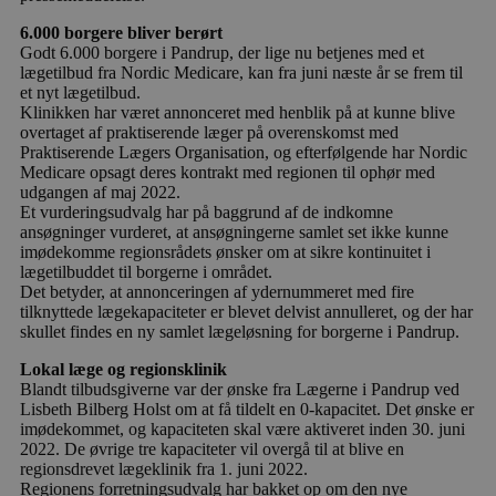
6.000 borgere bliver berørt
Godt 6.000 borgere i Pandrup, der lige nu betjenes med et
lægetilbud fra Nordic Medicare, kan fra juni næste år se frem til
et nyt lægetilbud.
Klinikken har været annonceret med henblik på at kunne blive
overtaget af praktiserende læger på overenskomst med
Praktiserende Lægers Organisation, og efterfølgende har Nordic
Medicare opsagt deres kontrakt med regionen til ophør med
udgangen af maj 2022.
Et vurderingsudvalg har på baggrund af de indkomne
ansøgninger vurderet, at ansøgningerne samlet set ikke kunne
imødekomme regionsrådets ønsker om at sikre kontinuitet i
lægetilbuddet til borgerne i området.
Det betyder, at annonceringen af ydernummeret med fire
tilknyttede lægekapaciteter er blevet delvist annulleret, og der har
skullet findes en ny samlet lægeløsning for borgerne i Pandrup.
Lokal læge og regionsklinik
Blandt tilbudsgiverne var der ønske fra Lægerne i Pandrup ved
Lisbeth Bilberg Holst om at få tildelt en 0-kapacitet. Det ønske er
imødekommet, og kapaciteten skal være aktiveret inden 30. juni
2022. De øvrige tre kapaciteter vil overgå til at blive en
regionsdrevet lægeklinik fra 1. juni 2022.
Regionens forretningsudvalg har bakket op om den nye