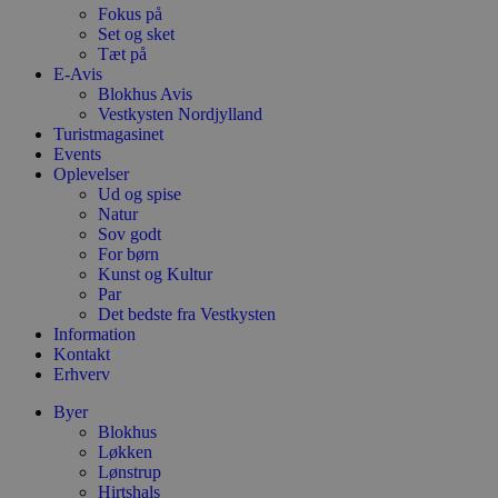
b
Fokus på
s
Set og sket
w
Tæt på
e
E-Avis
e
o
Blokhus Avis
l
Vestkysten Nordjylland
e
Turistmagasinet
m
Events
CookieScriptConsent
4 uger 2
D
CookieScript
Oplevelser
dage
b
blokhus.dk
Ud og spise
C
Natur
S
t
Sov godt
h
For børn
p
Kunst og Kultur
s
Par
b
e
Det bedste fra Vestkysten
a
Information
S
Kontakt
c
f
Erhverv
k
Byer
pys_start_session
.blokhus.dk
Session
D
Blokhus
b
o
Løkken
b
Lønstrup
t
Hirtshals
d