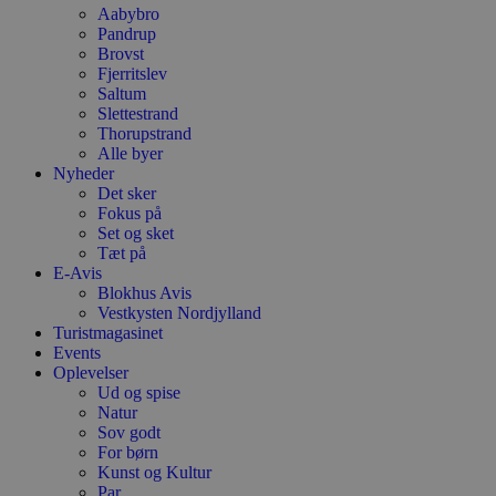
Aabybro
g
h
Pandrup
o
Brovst
e
Fjerritslev
h
ti
Saltum
Slettestrand
VISITOR_PRIVACY_METADATA
5 måneder
D
YouTube
Thorupstrand
4 uger
b
.youtube.com
Alle byer
g
b
Nyheder
s
Det sker
p
Fokus på
f
Set og sket
i
w
Tæt på
r
E-Avis
p
Blokhus Avis
b
s
Vestkysten Nordjylland
f
Turistmagasinet
p
Events
b
Oplevelser
p
o
Ud og spise
i
Natur
d
Sov godt
p
b
For børn
f
Kunst og Kultur
s
Par