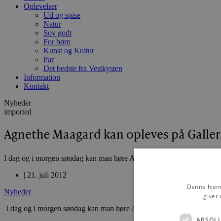
Oplevelser
Ud og spise
Natur
Sov godt
For børn
Kunst og Kultur
Par
Det bedste fra Vestkysten
Information
Kontakt
Nyheder
imported
Agnethe Maagard kan opleves på Galler
I dag og i morgen søndag kan man høre Agnethe Maagaard med foredr
|
21. juli 2012
Denne hjemm
Nyheder
giver 
I dag og i morgen søndag kan man høre Agnethe Maagaard med foredr
ABSOL