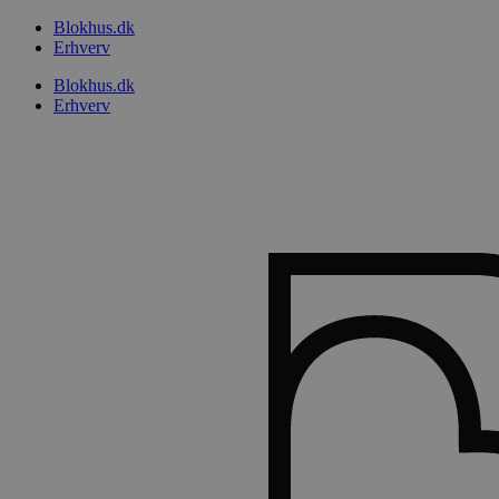
Videre
Blokhus.dk
til
Erhverv
indhold
Blokhus.dk
Erhverv