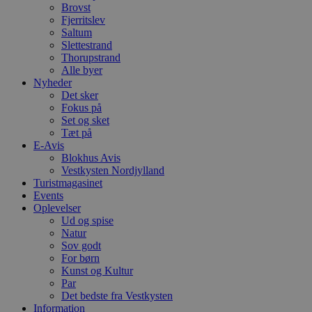
Brovst
Fjerritslev
Saltum
Slettestrand
Thorupstrand
Alle byer
Nyheder
Det sker
Fokus på
Set og sket
Tæt på
E-Avis
Blokhus Avis
Vestkysten Nordjylland
Turistmagasinet
Events
Oplevelser
Ud og spise
Natur
Sov godt
For børn
Kunst og Kultur
Par
Det bedste fra Vestkysten
Information