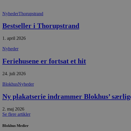
CookieScriptConsent
Nyheder
Thorupstrand
pys_start_session
Bestseller i Thorupstrand
VISITOR_PRIVACY_METAD
1. april 2026
Nyheder
Feriehusene er fortsat et hit
Udbyder
Navn
Domæne
Udby
Navn
Navn
24. juli 2026
Dom
pys_first_visit
.blokhus.
Blokhus
Nyheder
_gid
_gcl_au
Googl
.blok
Ny plakatserie indrammer Blokhus’ særlig
_ga
Googl
__Secure-
.blok
ROLLOUT_TOKEN
2. maj 2026
Se flere artikler
pbid
Blokhus Medier
pys_landing_page
now-
cowo