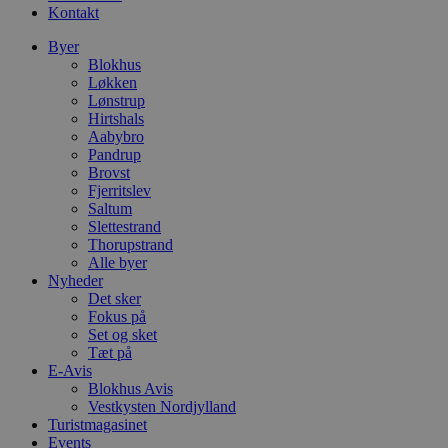
Kontakt
Byer
Blokhus
Løkken
Lønstrup
Hirtshals
Aabybro
Pandrup
Brovst
Fjerritslev
Saltum
Slettestrand
Thorupstrand
Alle byer
Nyheder
Det sker
Fokus på
Set og sket
Tæt på
E-Avis
Blokhus Avis
Vestkysten Nordjylland
Turistmagasinet
Events