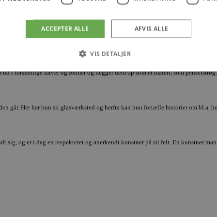
idt omkring.
ACCEPTER ALLE
AFVIS ALLE
er, som er opdelt i mange delprocesser fra formgivning over mange brændinger til 
VIS DETALJER
 ud i forskellige farver og former og lægger dem op som et maleri, som penselstrøg. 
Absolut nødvendige
Ydeevne
Målretning
Funktionalitet
en går. Her har hun sit glasværksted og herfra kan hun fortælle historier om bl.a. hen
 muliggør hjemmesidens grundlæggende funktionalitet såsom brugerlogin og kontoad
n de absolut nødvendige cookies.
Udbyder
/
Udløbsdato
Beskrivelse
Domæne
sig, og er i dag en respekteret og anerkendt kunstner på sit felt. En kunstner man 
.blokhus.dk
59 minutter
Denne cookie bruges til at begrænse, hvor mang
57
udløse visse server-sidefunktioner inden for en 
sekunder
at forbedre hjemmesidens ydeevne og forhindre 
Session
Cookie genereret af applikationer baseret på PHP
PHP.net
generel identifikator, der bruges til at opretholde
blokhus.dk
brugersessioner. Det er normalt et tilfældigt g
det bruges kan være specifikt for webstedet, me
opretholde en logget status for en bruger mellem