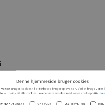
i
aget "Fra Bøvlingbjerg til New York på Galleri Blokhus
Denne hjemmeside bruger cookies
eside bruger cookies til at forbedre brugeroplevelsen. Ved at bruge vore
du samtykke til alle cookies i overensstemmelse med vores cookiepolitik.
Læs
aget "Fra Bøvlingbjerg til New York på Galleri Blokhus.
UT NØDVENDIGE
YDEEVNE
MÅLRETNING
FUN