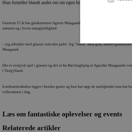
Hun fortæller blandt andet om sin egen historie der har bragt hende v
Gennem 15 år har glaskunstner Agnete Maagaard udviklet sine unikke arbejdsmetod
naturen og i livets mangfoldighed.
– jeg arbejder med glasset som min palet. Jeg "maler" med glas, skærer glasstykker
Maagaard.
Der er vestjysk sjæl i glasset og det er fra Bøvlingbjerg at Agnethe Maagaards verd
Absolut nødvendige cookies
i Vestjylland.
kan ikke bruges korrekt ude
Navn
Iværksætterånden ligger i hendes gener og hun har søgt de muligheder som har budt 
velkommen i dag.
pys_session_limit
PHPSESSID
Læs om fantastiske oplevelser og events
Relaterede artikler