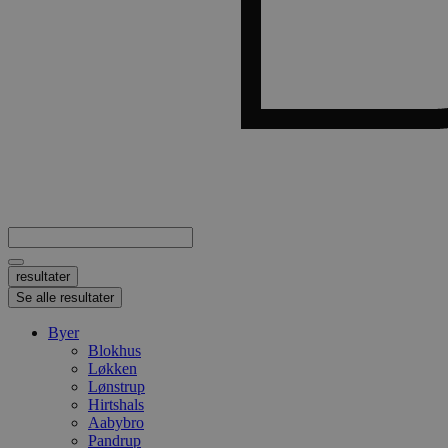
Search
...
resultater
Se alle resultater
Byer
Blokhus
Løkken
Lønstrup
Hirtshals
Aabybro
Pandrup