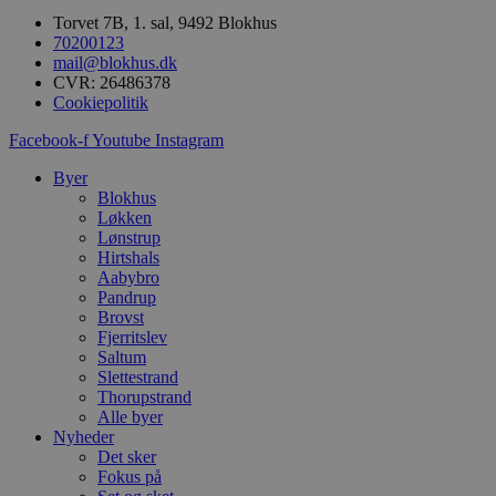
.blok
Torvet 7B, 1. sal, 9492 Blokhus
_fbp
70200123
_ga_PJR83J7HYC
.blok
mail@blokhus.dk
CVR: 26486378
pysTrafficSource
.blok
_gat_gtag_UA_74178830_1
Cookiepolitik
Facebook-f
Youtube
Instagram
YSC
Byer
VISITOR_INFO1_LIVE
Blokhus
Løkken
Lønstrup
Hirtshals
__Secure-YNID
Aabybro
Pandrup
Brovst
Fjerritslev
Saltum
Slettestrand
Thorupstrand
Alle byer
Nyheder
Det sker
Fokus på