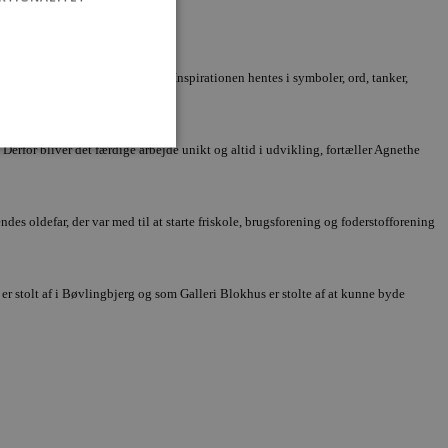
hærdning og efterbehandling. Inspirationen hentes i symboler, ord, tanker,
Derfor bliver det færdige arbejde unikt og altid i udvikling, fortæller Agnethe
des oldefar, der var med til at starte friskole, brugsforening og foderstofforening
ministration. Hjemmesiden
er stolt af i Bøvlingbjerg og som Galleri Blokhus er stolte af at kunne byde
e gange en bruger kan
given periode, der forsøger
misbrug af tjenester.
-sproget. Dette er en
 variabler for
enereret nummer, hvordan
n et godt eksempel er at
 siderne.