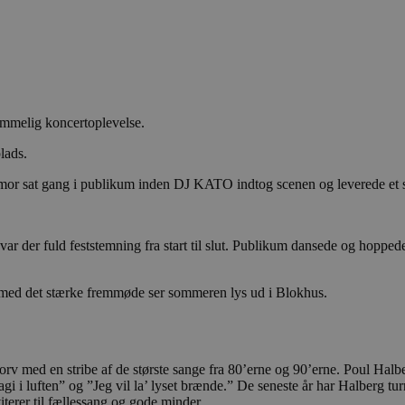
emmelig koncertoplevelse.
lads.
mor sat gang i publikum inden DJ KATO indtog scenen og leverede et sh
var der fuld feststemning fra start til slut. Publikum dansede og hoppede
g med det stærke fremmøde ser sommeren lys ud i Blokhus.
rv med en stribe af de største sange fra 80’erne og 90’erne. Poul Halb
i i luften” og ”Jeg vil la’ lyset brænde.” De seneste år har Halberg tu
terer til fællessang og gode minder.