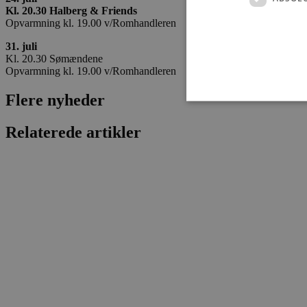
Kl. 20.30 Halberg & Friends
Opvarmning kl. 19.00 v/Romhandleren
31. juli
Kl. 20.30 Sømændene
Opvarmning kl. 19.00 v/Romhandleren
Flere nyheder
Relaterede artikler
Absolut nødvendige cookies
kan ikke bruges korrekt ude
Navn
pys_session_limit
PHPSESSID