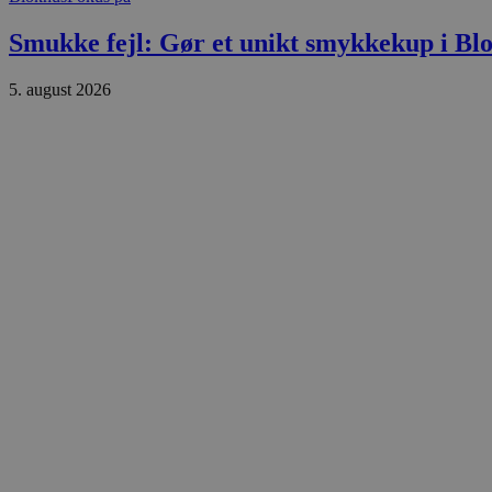
.blok
_fbp
Smukke fejl: Gør et unikt smykkekup i Bl
_ga_PJR83J7HYC
.blok
5. august 2026
pysTrafficSource
.blok
_gat_gtag_UA_74178830_1
YSC
VISITOR_INFO1_LIVE
__Secure-YNID