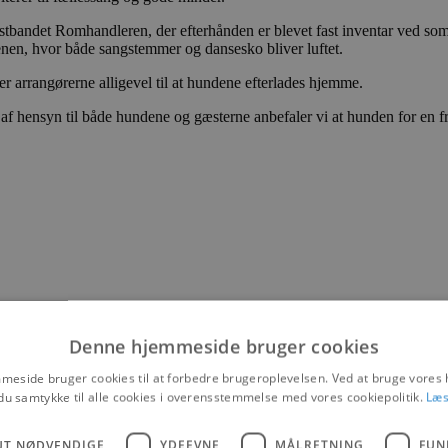
stbandet Romhandleren, der efterhånden er blevet fast inventar ved som
enen, hvor både sangstemmer og dansesko bliver luftet.
r arrangørerne alligevel til at hundene efterlades hjemme.
f hensyn til både hundene og gæsterne anbefaler vi at hunden for en fr
Denne hjemmeside bruger cookies
eside bruger cookies til at forbedre brugeroplevelsen. Ved at bruge vore
du samtykke til alle cookies i overensstemmelse med vores cookiepolitik.
Læs
UT NØDVENDIGE
YDEEVNE
MÅLRETNING
FUN