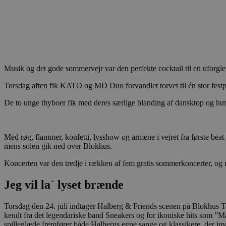
Musik og det gode sommervejr var den perfekte cocktail til en uforgl
Torsdag aften fik KATO og MD Duo forvandlet torvet til én stor festp
De to unge thyboer fik med deres særlige blanding af dansktop og hu
Med røg, flammer, konfetti, lysshow og armene i vejret fra første beat 
mens solen gik ned over Blokhus.
Koncerten var den tredje i rækken af fem gratis sommerkoncerter, o
Jeg vil la´ lyset brænde
Torsdag den 24. juli indtager Halberg & Friends scenen på Blokhus To
kendt fra det legendariske band Sneakers og for ikoniske hits som ”Mag
spilleglæde fremfører både Halbergs egne sange og klassikere, der invi