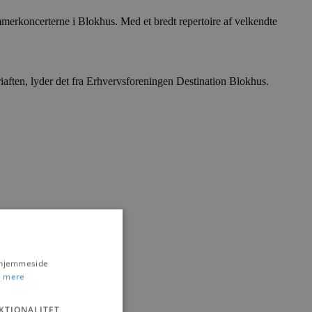
merkoncerterne i Blokhus. Med et bredt repertoire af velkendte
iaften, lyder det fra Erhvervsforeningen Destination Blokhus.
s hjemmeside
 mere
KTIONALITET