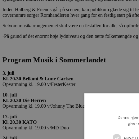
Inden Halberg & Friends går på scenen, kan publikum glæde sig til fe
covernumre sørger Romhandleren hver gang for en festlig start på aft
Selvom musikarrangementet skal være en festaften for alle, så opfordre
-På grund af det enormt høje lydniveau og den tætte folkemængde og a
Program Musik i Sommerlandet
3. juli
Kl. 20.30 Bellami & Lune Carlsen
Opvarmning kl. 19.00 v/FesterKester
10. juli
Kl. 20.30 Die Herren
Opvarmning kl. 19.00 v/Johnny The Blues
17. juli
Denne hjemm
Kl. 20.30 KATO
giver 
Opvarmning kl. 19.00 v/MD Duo
ABSOL
24. juli