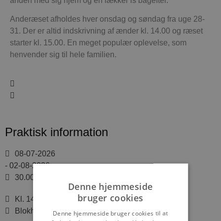
anden med sig hjem og en lækker is bagefter.
Anderæset afholdes hver onsdag og søndag fra uge 28-
31. Der er altid indskrivning af ænder kl. 14.00 og ræset
starter kl. 15.00. En meget populær oplevelse, som
henvender sig til hele familien.
Praktisk information
08-07-2026
- 02-08-2026
30.00 DKK
Denne hjemmeside
bruger cookies
Kl. 14:00
Blokhus Strand
Denne hjemmeside bruger cookies til at