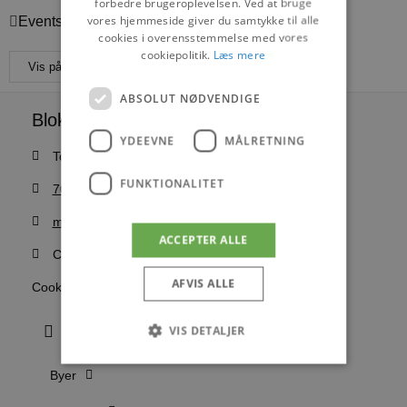
forbedre brugeroplevelsen. Ved at bruge
vores hjemmeside giver du samtykke til alle
Events
cookies i overensstemmelse med vores
cookiepolitik.
Læs mere
Vis på maps
ABSOLUT NØDVENDIGE
Blokhus Medier
YDEEVNE
MÅLRETNING
Torvet 7B, 1. sal, 9492 Blokhus
FUNKTIONALITET
70200123
mail@blokhus.dk
ACCEPTER ALLE
CVR: 26486378
AFVIS ALLE
Cookiepolitik
VIS DETALJER
Byer
Absolut nødvendige
Ydeevne