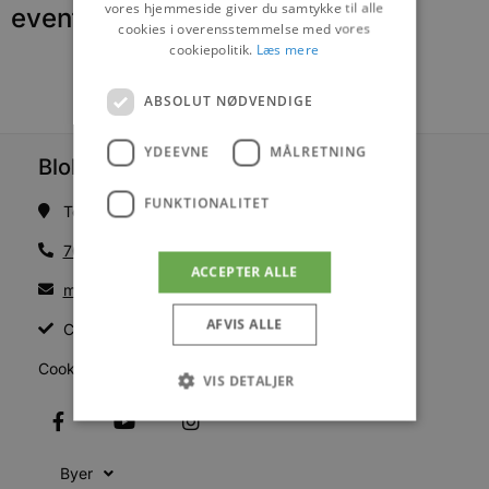
vores hjemmeside giver du samtykke til alle
events
cookies i overensstemmelse med vores
cookiepolitik.
Læs mere
ABSOLUT NØDVENDIGE
YDEEVNE
MÅLRETNING
Blokhus Medier
FUNKTIONALITET
Torvet 7B, 1. sal, 9492 Blokhus
70200123
ACCEPTER ALLE
mail@blokhus.dk
AFVIS ALLE
CVR: 26486378
Cookiepolitik
VIS DETALJER
Absolut nødvendige
Ydeevne
Byer