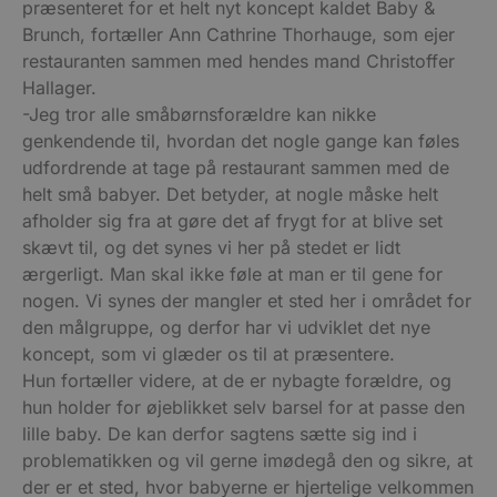
præsenteret for et helt nyt koncept kaldet Baby &
Brunch, fortæller Ann Cathrine Thorhauge, som ejer
restauranten sammen med hendes mand Christoffer
Hallager.
-Jeg tror alle småbørnsforældre kan nikke
genkendende til, hvordan det nogle gange kan føles
udfordrende at tage på restaurant sammen med de
helt små babyer. Det betyder, at nogle måske helt
afholder sig fra at gøre det af frygt for at blive set
skævt til, og det synes vi her på stedet er lidt
ærgerligt. Man skal ikke føle at man er til gene for
nogen. Vi synes der mangler et sted her i området for
den målgruppe, og derfor har vi udviklet det nye
koncept, som vi glæder os til at præsentere.
Hun fortæller videre, at de er nybagte forældre, og
hun holder for øjeblikket selv barsel for at passe den
lille baby. De kan derfor sagtens sætte sig ind i
problematikken og vil gerne imødegå den og sikre, at
der er et sted, hvor babyerne er hjertelige velkommen