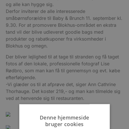
og alle kan hygge sig.
Derfor inviterer de alle interesserede
småbørnsforældre til Baby & Brunch 11. september kl.
9.30. For at promovere Blokhus-området en ekstra
tand vil der blive udleveret goodie bags med
produkter og rabatkuponer fra virksomheder i
Blokhus og omegn.
Der bliver lejlighed til at tage til stranden og få taget
fotos af den lokale, professionelle fotograf Lise
Rødbro, som man kan få til gennemsyn og evt. købe
efterfølgende.
-Vi glæder os til at afprøve det, siger Ann Cathrine
Thorhauge. Det koster 219,- og man kan tilmelde sig
ved at henvende sig til restauranten.
Denne hjemmeside
bruger cookies