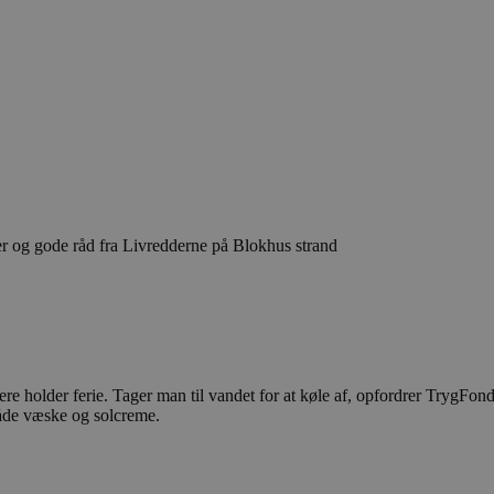
r og gode råd fra Livredderne på Blokhus strand
 holder ferie. Tager man til vandet for at køle af, opfordrer TrygFonde
både væske og solcreme.
e