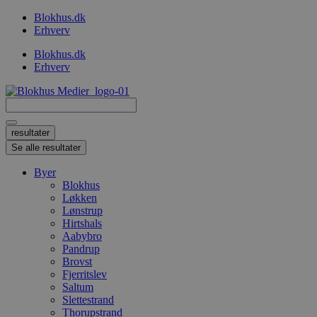
Videre
Blokhus.dk
til
Erhverv
indhold
Blokhus.dk
Erhverv
Search
...
resultater
Se alle resultater
Byer
Blokhus
Løkken
Lønstrup
Hirtshals
Aabybro
Pandrup
Brovst
Fjerritslev
Saltum
Slettestrand
Thorupstrand