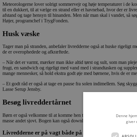
Meteorologerne lover solrigt sommervejr og høje temperaturer i de kom
til en dukkert, til at vælge en strand eller et havnebad, hvor der er
afstand og tage hensyn til hinanden. Men når man skal i vandet, så sø
Højer, programchef i TrygFonden.
Husk væske
Tager man på stranden, anbefaler livredderne også at huske rigeligt m
de er overophedede og afkræftede.
– Når det er varmt, mærker man ikke altid tørst og sult, som man plej
frugt, en sandwich og rigeligt med vand med i strandtasken og suppler 
mange mennesker, så hold ekstra godt øje med børnene, hvis de er med
– Et godt råd er også at tage en pause fra solen indimellem. Søg skygg
Lasse Serup Jensby.
Besøg livreddertårnet
Børn er også velkomne til at komme hen til livreddertårnet og få en ”
Denne hjemm
masse andet sjovt. Bogen kan også downloades hjemmefra på Respek
giver 
Livredderne er på vagt både på Blokhus og Løkken Str
ABSOL