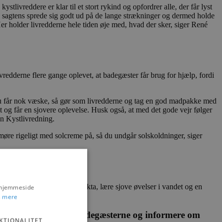
vreddere er klar til et stort rykind og opfordrer alle, der får lyst
an sagtens sprede sig godt ud på de lange strækninger og dermed holde
er holder livredderne hele tiden øje med, hvad der sker, siger René
redderne flere gange oplevet, at badegæster får brug for hjælp, fordi
at du får nok væske, så gør som livredderne og tag en god madpakke med
t og får en sjovere oplevelse. Husk også, at med det gode vejr følger
en Kystlivredning.
smøre rigeligt med solcreme på, så du undgår solskoldninger, siger
tranden, gætte fup eller fakta, lære sjove øvelser i vandet og en
s hjemmeside
 mere
vor de vil passe på badegæsterne og informere om
KTIONALITET