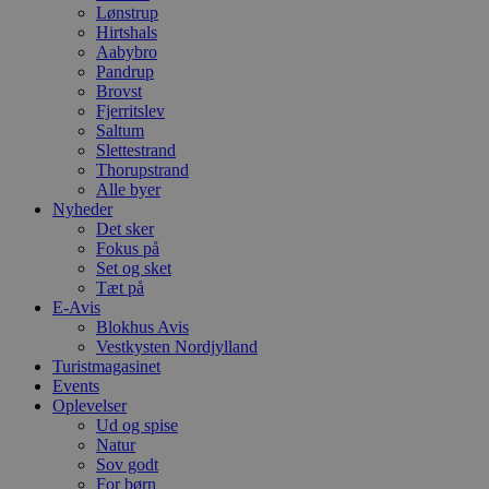
Lønstrup
Hirtshals
Aabybro
Pandrup
Brovst
Fjerritslev
Saltum
Slettestrand
Thorupstrand
Alle byer
Nyheder
Det sker
Fokus på
Set og sket
Tæt på
E-Avis
Blokhus Avis
Vestkysten Nordjylland
Turistmagasinet
Events
Oplevelser
Ud og spise
Natur
Sov godt
For børn