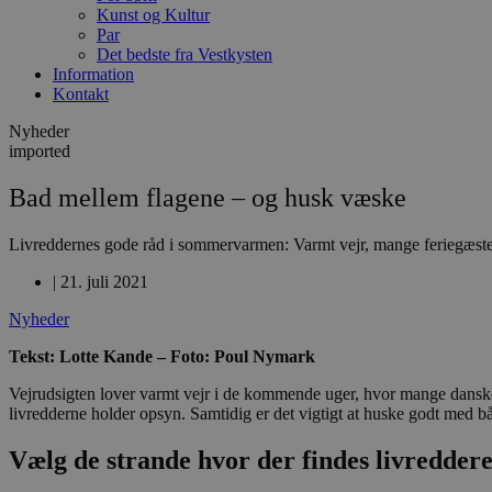
Kunst og Kultur
Par
Det bedste fra Vestkysten
Information
Kontakt
Nyheder
imported
Bad mellem flagene – og husk væske
Livreddernes gode råd i sommervarmen: Varmt vejr, mange feriegæste
|
21. juli 2021
Nyheder
Tekst: Lotte Kande – Foto: Poul Nymark
Vejrudsigten lover varmt vejr i de kommende uger, hvor mange danskere
livredderne holder opsyn. Samtidig er det vigtigt at huske godt med 
Vælg de strande hvor der findes livredder