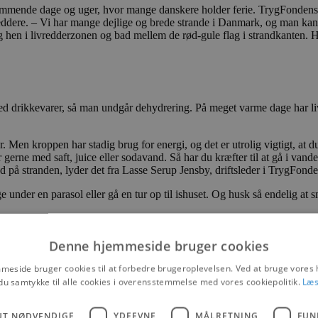
mende dage og uger, hvor mange danskere holder ferie. TrygFondens kystli
 livreddere. – Vi har mange dejlige og brede strande i Danmark, og man k
g hen i livredderzonen og bad mellem de rød-gule flag i strandkanten. H
ed drikkevarer, så man undgår dehydrering. På meget varme dage har liv
er. Men kroppen har stadig brug for energi, og det er utrolig vigtigt, 
gerne med saft, juice eller sodavand. Så har du kræfter til at gå i vande
 på stranden, lyder det fra Lasse Serup Jensby, driftsleder i TrygFond
e under en parasol eller gå en tur op til ishuset. Og husk så endelig at 
Denne hjemmeside bruger cookies
Håndbog til små livreddere”. Med håndbogen kan de gå på opdagelse på s
eside bruger cookies til at forbedre brugeroplevelsen. Ved at bruge vore
tforvand.dk
du samtykke til alle cookies i overensstemmelse med vores cookiepolitik.
Læs
and hver dag fra kl. 10-18 frem til den 19. august, h
UT NØDVENDIGE
YDEEVNE
MÅLRETNING
FUN