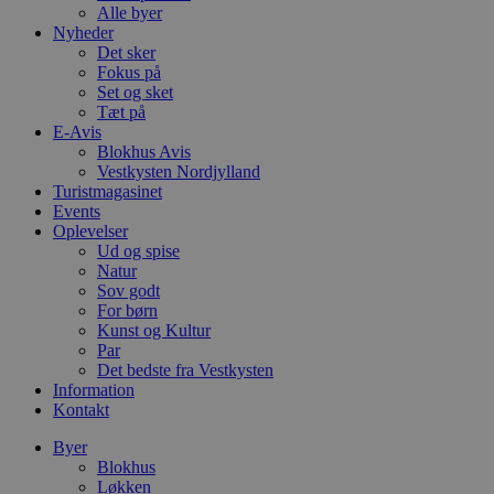
Alle byer
Nyheder
Det sker
Fokus på
Set og sket
Tæt på
E-Avis
Blokhus Avis
Vestkysten Nordjylland
Turistmagasinet
Events
Oplevelser
Ud og spise
Natur
Sov godt
For børn
Kunst og Kultur
Par
Det bedste fra Vestkysten
Information
Kontakt
Byer
Blokhus
Løkken