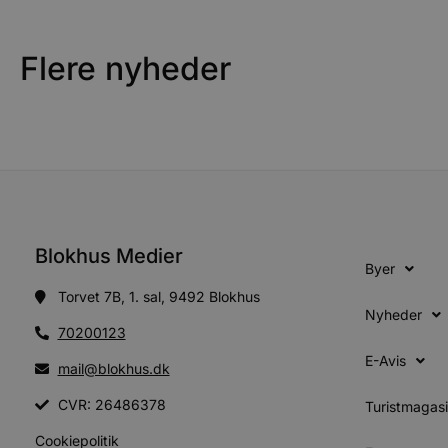
PHPSESSID
Flere nyheder
CookieScriptConsent
pys_start_session
VISITOR_PRIVACY_METAD
Blokhus Medier
Byer
Torvet 7B, 1. sal, 9492 Blokhus
Nyheder
70200123
Udbyder
Navn
E-Avis
Domæne
Udby
mail@blokhus.dk
Navn
Navn
Dom
pys_first_visit
.blokhus.
CVR: 26486378
Turistmagas
_gid
_gcl_au
Googl
.blok
Cookiepolitik