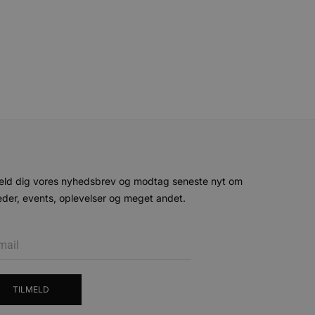
given periode, der forsøger
misbrug af tjenester.
-sproget. Dette er en
 variabler for
enereret nummer, hvordan
n et godt eksempel er at
 siderne.
ten til at huske
nødvendigt, at Cookie-
 session tilstand, mens de
eller data poster huskes
ykke og privatlivsvalg for
eld dig vores nyhedsbrev og modtag seneste nyt om
r data på den besøgendes
e af personlige oplysninger
der, events, oplevelser og meget andet.
et i fremtidige sessioner.
esøgte hjemmesiden for at
g opdaterer en unik værdi
r oplysninger om, hvordan
TILMELD
ninger.
, som slutbrugeren måtte