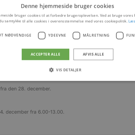
Denne hjemmeside bruger cookies
 som vi går i møde. Lækre honningkager med creme, norske 
eside bruger cookies til at forbedre brugeroplevelsen. Ved at bruge vore
du samtykke til alle cookies i overensstemmelse med vores cookiepolitik.
Læs
us Bageri er deres kransekager lavet på traditionel vis med
til sidst pyntes med hvide, sirlige glasurtunger og afslutte
UT NØDVENDIGE
YDEEVNE
MÅLRETNING
FUN
nougatstænger mm.
ACCEPTER ALLE
AFVIS ALLE
 dag, så har Blokhus Bageri de flotteste kransekager klar til 
VIS DETALJER
perne springer.
 fra den 28. december.
Absolut nødvendige
Ydeevne
Målretning
Funktionalitet
 muliggør hjemmesidens grundlæggende funktionalitet såsom brugerlogin og kontoad
n de absolut nødvendige cookies.
24. december fra 6.00-13.00.
Udbyder
/
Udløbsdato
Beskrivelse
Domæne
.blokhus.dk
59 minutter
Denne cookie bruges til at begrænse, hvor mang