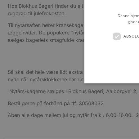
Hos Blokhus Bageri finder du alt bagværk til højtiden,
rugbrød til julefrokosten.
Denne hjemm
giver 
Til nytårsaften hører kransekage jo sig til og hos Blokh
æggehvider. De populære ”nytårs-ur” er bagt i ringe, som 
ABSOL
sælges bageriets smagfulde kransekage hjerter, samt 
Så skal det hele være lidt ekstra festlig på årets sidste
nyde når nytårsklokkerne har ringet og champagneprop
Nytårs-kagerne sælges i Blokhus Bageri, Aalborgvej 2,
Bestil gerne på forhånd på tlf. 30568032
Absolut nødvendige cookies
kan ikke bruges korrekt ude
Åben alle dage mellem jul og nytår fra kl. 6.00-16.00. 
Navn
pys_session_limit