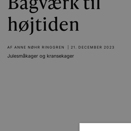
Bagværk til
højtiden
AF
ANNE NØHR RINGGREN
|
21. DECEMBER 2023
Julesmåkager og kransekager