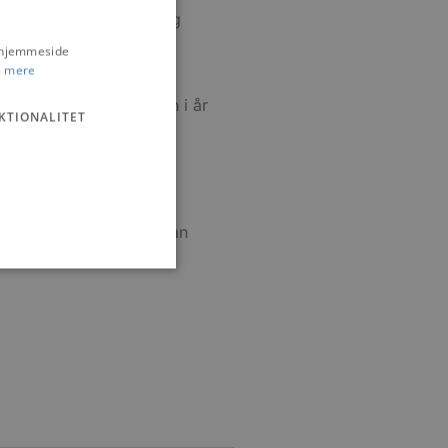
klejner, julesmåkager og
s hjemmeside
 mere
 marcipan, sukker og
r med festlig pynt. Igen i år
KTIONALITET
din nytårsfest, som du kan
ministration. Hjemmesiden
e gange en bruger kan