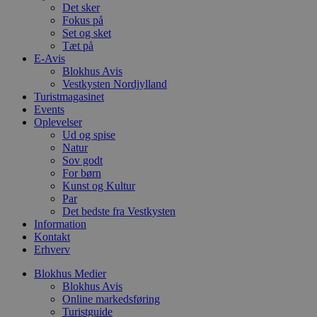
e
Det sker
e
Fokus på
o
Set og sket
l
e
Tæt på
m
E-Avis
Blokhus Avis
CookieScriptConsent
4 uger 2
D
CookieScript
Vestkysten Nordjylland
dage
b
blokhus.dk
C
Turistmagasinet
S
Events
t
Oplevelser
h
p
Ud og spise
s
Natur
b
Sov godt
e
For børn
a
S
Kunst og Kultur
c
Par
f
Det bedste fra Vestkysten
k
Information
pys_start_session
.blokhus.dk
Session
D
Kontakt
b
Erhverv
o
b
t
Blokhus Medier
d
Blokhus Avis
g
Online markedsføring
h
Turistguide
o