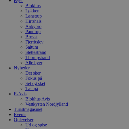
Byer
Blokhus
Løkken
Lønstrup
Hirtshals
Aabybro
Pandrup
Brovst
Fjerritslev
Saltum
Slettestrand
Thorupstrand
Alle byer
Nyheder
Det sker
Fokus på
Set og sket
Tæt på
E-Avis
Blokhus Avis
Vestkysten Nordjylland
Turistmagasinet
Events
Oplevelser
Ud og spise