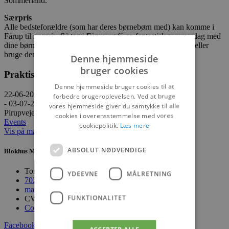
Sommerland.
Særpris
Alle bedsteforældre (som har deres børnebørn med) kan komme i
Fårup til særpris. Så tag i Fårup og få en fantastisk sommerdag med
dine børnebørn. Børnebørnene skal betale almindelig entré eller
bruge deres sæsonkort.
Denne hjemmeside
bruger cookies
Praktisk information
Denne hjemmeside bruger cookies til at
22-06-2026
forbedre brugeroplevelsen. Ved at bruge
- 03-07-2026
vores hjemmeside giver du samtykke til alle
Pirupvejen 147, 9492 Blokhus
cookies i overensstemmelse med vores
Events
cookiepolitik.
Læs mere
Vis på maps
ABSOLUT NØDVENDIGE
Blokhus Medier
Torvet 7B, 1. sal, 9492 Blokhus
YDEEVNE
MÅLRETNING
70200123
mail@blokhus.dk
FUNKTIONALITET
CVR: 26486378
Cookiepolitik
Facebook-f
Youtube
Instagram