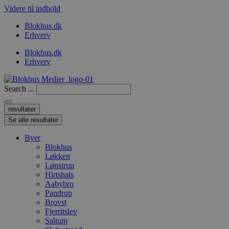
Videre til indhold
Blokhus.dk
Erhverv
Blokhus.dk
Erhverv
Search ...
resultater
Se alle resultater
Byer
Blokhus
Løkken
Lønstrup
Hirtshals
Aabybro
Pandrup
Brovst
Fjerritslev
Saltum