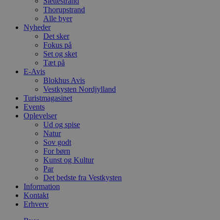
Slettestrand
Thorupstrand
Alle byer
Nyheder
Det sker
Fokus på
Set og sket
Tæt på
E-Avis
Blokhus Avis
Vestkysten Nordjylland
Turistmagasinet
Events
Oplevelser
Ud og spise
Natur
Sov godt
For børn
Kunst og Kultur
Par
Det bedste fra Vestkysten
Information
Kontakt
Erhverv