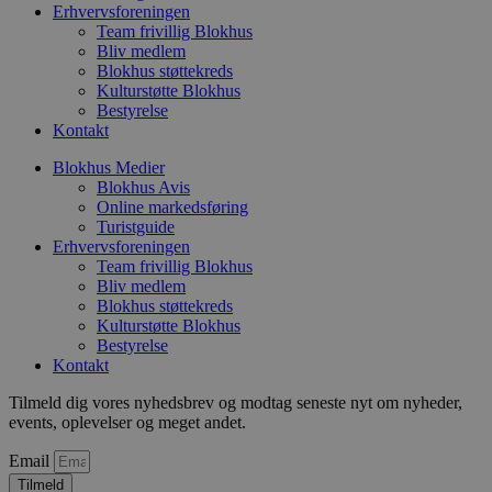
e
Erhvervsforeningen
h
Team frivillig Blokhus
ti
Bliv medlem
Blokhus støttekreds
VISITOR_PRIVACY_METADATA
5 måneder
D
YouTube
4 uger
b
.youtube.com
Kulturstøtte Blokhus
g
Bestyrelse
b
Kontakt
s
p
f
Blokhus Medier
i
Blokhus Avis
w
Online markedsføring
r
p
Turistguide
b
Erhvervsforeningen
s
Team frivillig Blokhus
f
Bliv medlem
p
b
Blokhus støttekreds
p
Kulturstøtte Blokhus
o
Bestyrelse
i
d
Kontakt
p
b
Tilmeld dig vores nyhedsbrev og modtag seneste nyt om nyheder,
f
events, oplevelser og meget andet.
s
Email
Tilmeld