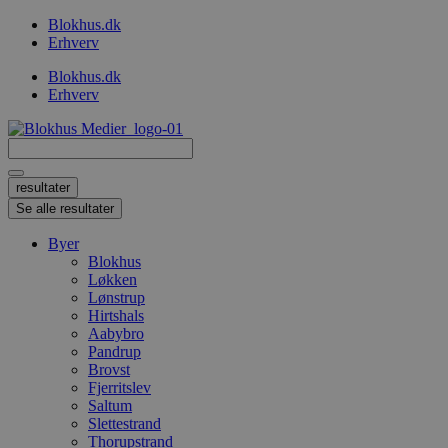
Videre
Blokhus.dk
til
Erhverv
indhold
Blokhus.dk
Erhverv
Search
...
resultater
Se alle resultater
Byer
Blokhus
Løkken
Lønstrup
Hirtshals
Aabybro
Pandrup
Brovst
Fjerritslev
Saltum
Slettestrand
Thorupstrand