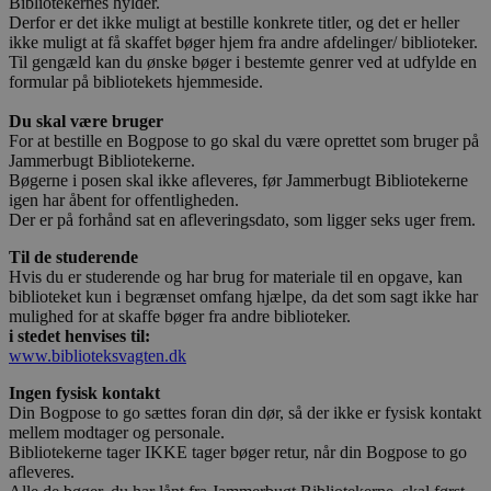
Bibliotekernes hylder.
Derfor er det ikke muligt at bestille konkrete titler, og det er heller
ikke muligt at få skaffet bøger hjem fra andre afdelinger/ biblioteker.
Til gengæld kan du ønske bøger i bestemte genrer ved at udfylde en
formular på bibliotekets hjemmeside.
Du skal være bruger
For at bestille en Bogpose to go skal du være oprettet som bruger på
Jammerbugt Bibliotekerne.
Bøgerne i posen skal ikke afleveres, før Jammerbugt Bibliotekerne
igen har åbent for offentligheden.
Der er på forhånd sat en afleveringsdato, som ligger seks uger frem.
Til de studerende
Hvis du er studerende og har brug for materiale til en opgave, kan
biblioteket kun i begrænset omfang hjælpe, da det som sagt ikke har
mulighed for at skaffe bøger fra andre biblioteker.
i stedet henvises til:
www.biblioteksvagten.dk
Ingen fysisk kontakt
Din Bogpose to go sættes foran din dør, så der ikke er fysisk kontakt
mellem modtager og personale.
Bibliotekerne tager IKKE tager bøger retur, når din Bogpose to go
afleveres.