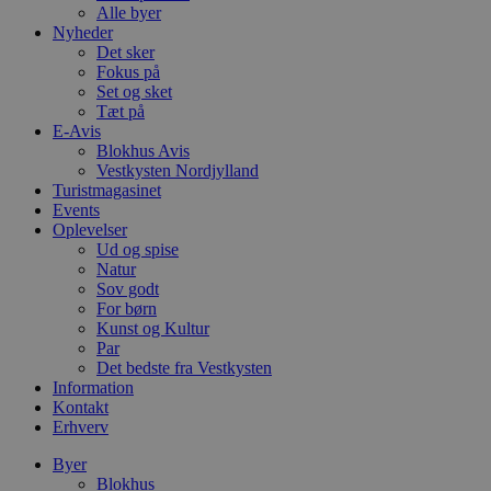
Alle byer
Nyheder
Det sker
Fokus på
Set og sket
Tæt på
E-Avis
Blokhus Avis
Vestkysten Nordjylland
Turistmagasinet
Events
Oplevelser
Ud og spise
Natur
Sov godt
For børn
Kunst og Kultur
Par
Det bedste fra Vestkysten
Information
Kontakt
Erhverv
Byer
Blokhus