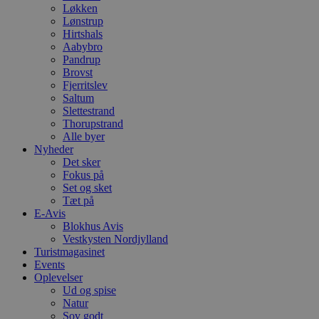
Løkken
Lønstrup
Hirtshals
Aabybro
Pandrup
Brovst
Fjerritslev
Saltum
Slettestrand
Thorupstrand
Alle byer
Nyheder
Det sker
Fokus på
Set og sket
Tæt på
E-Avis
Blokhus Avis
Vestkysten Nordjylland
Turistmagasinet
Events
Oplevelser
Ud og spise
Natur
Sov godt