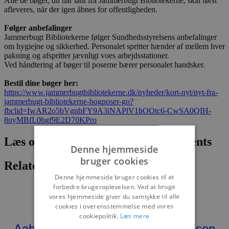
Alle de bøger, du har lånt fra Jammerbugt Bibliotekerne, skal først
afleveres, når der igen åbnes for offentligheden.
Følger anbefalinger
Jammerbugt Bibliotekerne følger Sundhedsstyrelsens anbefalinger
om hygiejne og sikkerhed. Personalet spritter hænder af mellem hver
pakning og afspritter jævnligt voes arbejdsstationer.
Ved håndtering af bøger til poserne bærer personalet handsker.
Bestil dine bøger her:
https://www.jammerbugtbibliotekerne.dk/nyheder/kort-nyt/nyt-fra-
jammerbugt-bibliotekerne-bogposer-go?
fbclid=IwAR2o5bVgnbFY9A3iNAPlV1hOOtc6-CwSA0QIH-
8uyMBfL0hgf9E2D70KPro
Læs om fantastiske oplevelser og events
Denne hjemmeside
bruger cookies
Relaterede artikler
Denne hjemmeside bruger cookies til at
forbedre brugeroplevelsen. Ved at bruge
vores hjemmeside giver du samtykke til alle
AABYBRO
NYHEDER
cookies i overensstemmelse med vores
cookiepolitik.
Læs mere
Aabybro Mejeri vinder Gourmetprisen