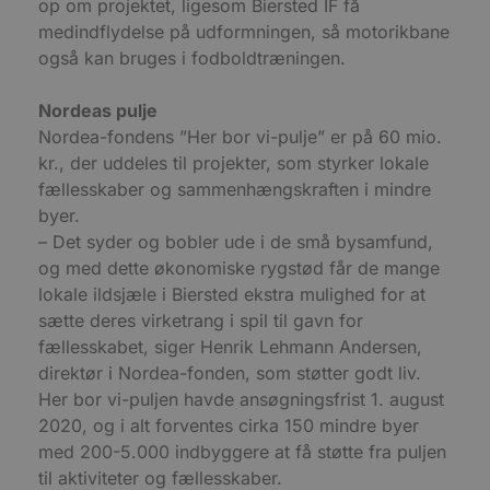
op om projektet, ligesom Biersted IF få
k
medindflydelse på udformningen, så motorikbane
pys_start_session
.blokhus.dk
Session
D
b
også kan bruges i fodboldtræningen.
o
b
t
Nordeas pulje
d
g
Nordea-fondens ”Her bor vi-pulje” er på 60 mio.
h
o
kr., der uddeles til projekter, som styrker lokale
e
fællesskaber og sammenhængskraften i mindre
h
ti
byer.
VISITOR_PRIVACY_METADATA
5 måneder
D
YouTube
– Det syder og bobler ude i de små bysamfund,
4 uger
b
.youtube.com
og med dette økonomiske rygstød får de mange
g
b
lokale ildsjæle i Biersted ekstra mulighed for at
s
p
sætte deres virketrang i spil til gavn for
f
i
fællesskabet, siger Henrik Lehmann Andersen,
w
direktør i Nordea-fonden, som støtter godt liv.
r
p
Her bor vi-puljen havde ansøgningsfrist 1. august
b
s
2020, og i alt forventes cirka 150 mindre byer
f
med 200-5.000 indbyggere at få støtte fra puljen
p
b
til aktiviteter og fællesskaber.
p