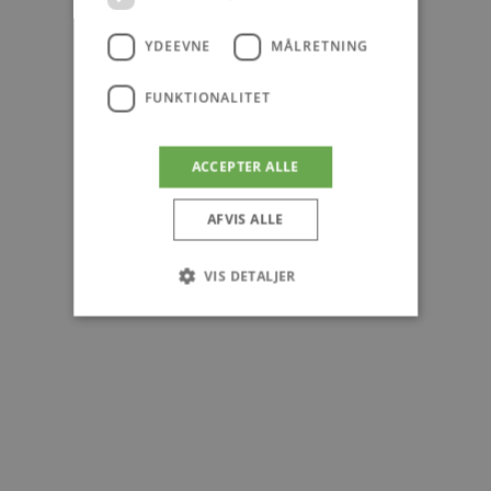
YDEEVNE
MÅLRETNING
FUNKTIONALITET
ACCEPTER ALLE
AFVIS ALLE
VIS DETALJER
Absolut nødvendige
Ydeevne
Målretning
Funktionalitet
Absolut nødvendige cookies muliggør
hjemmesidens grundlæggende funktionalitet
såsom brugerlogin og kontoadministration.
Hjemmesiden kan ikke bruges korrekt uden de