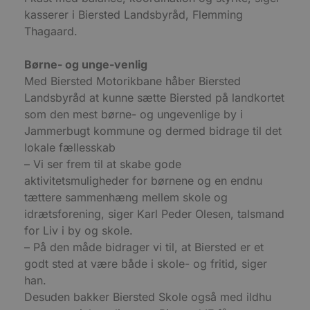
o
v
kasserer i Biersted Landsbyråd, Flemming
b
Thagaard.
D
e
g
n
Børne- og unge-venlig
h
Med Biersted Motorikbane håber Biersted
b
s
Landsbyråd at kunne sætte Biersted på landkortet
w
e
som den mest børne- og ungevenlige by i
e
o
Jammerbugt kommune og dermed bidrage til det
l
lokale fællesskab
e
m
– Vi ser frem til at skabe gode
CookieScriptConsent
4 uger 2
D
CookieScript
aktivitetsmuligheder for børnene og en endnu
dage
b
blokhus.dk
tættere sammenhæng mellem skole og
C
S
idrætsforening, siger Karl Peder Olesen, talsmand
t
h
for Liv i by og skole.
p
s
– På den måde bidrager vi til, at Biersted er et
b
godt sted at være både i skole- og fritid, siger
e
a
han.
S
c
Desuden bakker Biersted Skole også med ildhu
f