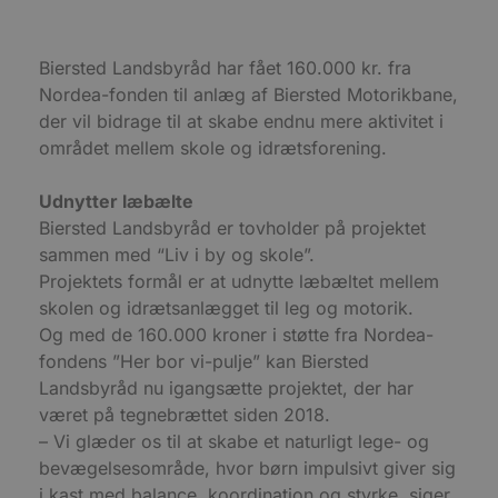
absolut nødvendige cookies.
Udbyder
/
Navn
Udløbsdato
B
Domæne
Biersted Landsbyråd har fået 160.000 kr. fra
Nordea-fonden til anlæg af Biersted Motorikbane,
pys_session_limit
.blokhus.dk
59 minutter
D
57
b
der vil bidrage til at skabe endnu mere aktivitet i
sekunder
b
m
området mellem skole og idrætsforening.
b
u
s
Udnytter læbælte
s
i
Biersted Landsbyråd er tovholder på projektet
g
d
sammen med “Liv i by og skole”.
f
Projektets formål er at udnytte læbæltet mellem
h
y
skolen og idrætsanlægget til leg og motorik.
f
m
Og med de 160.000 kroner i støtte fra Nordea-
t
fondens ”Her bor vi-pulje” kan Biersted
PHPSESSID
Session
C
PHP.net
Landsbyråd nu igangsætte projektet, der har
g
blokhus.dk
a
været på tegnebrættet siden 2018.
b
– Vi glæder os til at skabe et naturligt lege- og
s
e
bevægelsesområde, hvor børn impulsivt giver sig
i
d
i kast med balance, koordination og styrke, siger