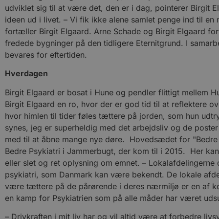
udviklet sig til at være det, den er i dag, pointerer Bi
pys_session_limit
ideen ud i livet. – Vi fik ikke alene samlet penge ind til 
fortæller Birgit Elgaard. Arne Schade og Birgit Elgaard f
fredede bygninger på den tidligere Eternitgrund. I sama
PHPSESSID
bevares for eftertiden.
Hverdagen
CookieScriptConsent
Birgit Elgaard er bosat i Hune og pendler flittigt mellem 
Birgit Elgaard en ro, hvor der er god tid til at reflektere 
pys_start_session
hvor himlen til tider føles tættere på jorden, som hun udt
synes, jeg er superheldig med det arbejdsliv og de poster
med til at åbne mange nye døre. Hovedsædet for "Bedre Ps
VISITOR_PRIVACY_METAD
Bedre Psykiatri i Jammerbugt, der kom til i 2015. Her kan m
eller slet og ret oplysning om emnet. – Lokalafdelingerne 
psykiatri, som Danmark kan være bekendt. De lokale afdeli
være tættere på de pårørende i deres nærmiljø er en af k
Udbyder
Navn
en kamp for Psykiatrien som på alle måder har været udsu
Domæne
Udby
Navn
Navn
Dom
pys_first_visit
.blokhus.
– Drivkraften i mit liv har og vil altid være at forbedre liv