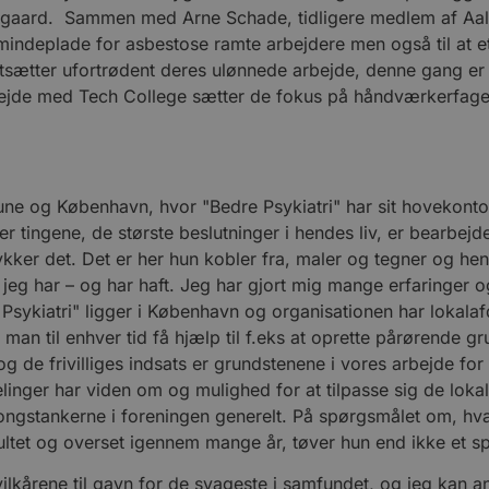
Domæne
rgit Elgaard. Sammen med Arne Schade, tidligere medlem af A
.blokhus.dk
59 minutter
Denne cookie bruges til at begrænse, hvor mang
en mindeplade for asbestose ramte arbejdere men også til at 
57
udløse visse server-sidefunktioner inden for en 
ortsætter ufortrødent deres ulønnede arbejde, denne gang er
sekunder
at forbedre hjemmesidens ydeevne og forhindre 
rbejde med Tech College sætter de fokus på håndværkerfage
Session
Cookie genereret af applikationer baseret på PHP
PHP.net
generel identifikator, der bruges til at opretholde
blokhus.dk
brugersessioner. Det er normalt et tilfældigt g
det bruges kan være specifikt for webstedet, me
opretholde en logget status for en bruger mellem
4 uger 2
Denne cookie bruges af Cookie-Script.com-tjenes
CookieScript
Hune og København, hvor "Bedre Psykiatri" har sit hovekontor
dage
præferencer om samtykke til besøgende. Det er 
blokhus.dk
Script.com cookiebanner fungerer korrekt.
over tingene, de største beslutninger i hendes liv, er bearbe
.blokhus.dk
Session
Denne cookie bruges til at opretholde en brugers
rykker det. Det er her hun kobler fra, maler og tegner og hen
navigerer gennem hjemmesiden, og sikre, at valg 
 jeg har – og har haft. Jeg har gjort mig mange erfaringer 
fra side til side.
ykiatri" ligger i København og organisationen har lokalafd
ATA
5 måneder
Denne cookie bruges til at gemme brugerens samt
YouTube
4 uger
deres interaktion med webstedet. Det registrere
.youtube.com
an til enhver tid få hjælp til f.eks at oprette pårørende gru
samtykke om forskellige politikker for beskyttels
og de frivilliges indsats er grundstenene i vores arbejde fo
og indstillinger, så deres præferencer bliver hædr
nger har viden om og mulighed for at tilpasse sig de lokale
ongstankerne i foreningen generelt. På spørgsmålet om, hva
/
Udløbsdato
Beskrivelse
ltet og overset igennem mange år, tøver hun end ikke et sp
der
Udbyder
/
/
Udløbsdato
Udløbsdato
Beskrivelse
Beskrivelse
æne
Domæne
dk
1 uge
Denne cookie bruges til at bestemme den første gang brugeren b
svilkårene til gavn for de svageste i samfundet, og jeg kan anb