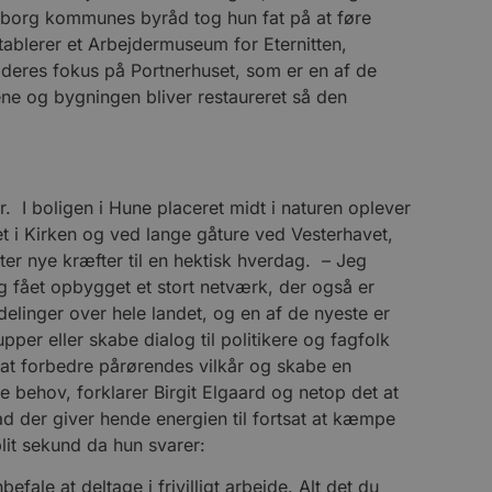
alborg kommunes byråd tog hun fat på at føre
e gange en bruger kan
etablerer et Arbejdermuseum for Eternitten,
given periode, der forsøger
 deres fokus på Portnerhuset, som er en af de
misbrug af tjenester.
ne og bygningen bliver restaureret så den
-sproget. Dette er en
 variabler for
enereret nummer, hvordan
n et godt eksempel er at
 siderne.
ten til at huske
. I boligen i Hune placeret midt i naturen oplever
nødvendigt, at Cookie-
jdet i Kirken og ved lange gåture ved Vesterhavet,
 session tilstand, mens de
ter nye kræfter til en hektisk hverdag. – Jeg
eller data poster huskes
og fået opbygget et stort netværk, der også er
elinger over hele landet, og en af de nyeste er
ykke og privatlivsvalg for
r data på den besøgendes
pper eller skabe dialog til politikere og fagfolk
e af personlige oplysninger
r at forbedre pårørendes vilkår og skabe en
et i fremtidige sessioner.
 behov, forklarer Birgit Elgaard og netop det at
d der giver hende energien til fortsat at kæmpe
lit sekund da hun svarer:
esøgte hjemmesiden for at
efale at deltage i frivilligt arbejde. Alt det du