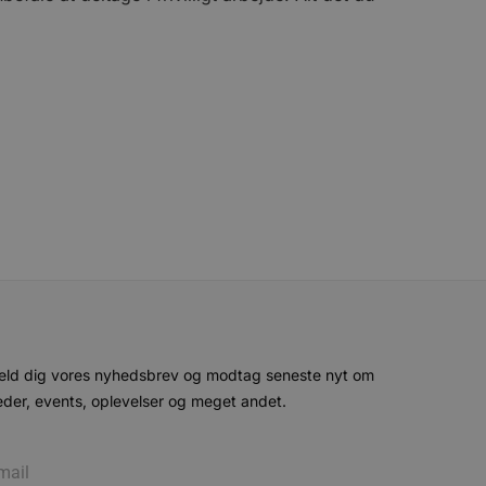
g opdaterer en unik værdi
r oplysninger om, hvordan
ninger.
, som slutbrugeren måtte
- som er en væsentlig
ndtere eksperimenter, A/B-
jeneste. Denne cookie
rollouts"). Cookien sikrer,
tilfældigt genereret
 en testperiode, så
modning på et websted og
e pludselig ændrer sig,
ende og sessioner, der
lander på, når du besøger
agner.
eroplevelser eller sporing
ukter, såsom realtidstilbud
ssionstilstanden.
mmesiden, hvilket hjælper
 til at begrænse
ger af indlejrede videoer.
 på brugerpræferencer for
eld dig vores nyhedsbrev og modtag seneste nyt om
an også afgøre, om
ion af Youtube-
der, events, oplevelser og meget andet.
t unikt, anonymiseret
s adfærd og præferencer på
, tilpasse annoncering samt