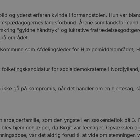
 solid og yderst erfaren kvinde i formandstolen. Hun var bl
omspædagogernes landsforbund. Årene som landsformand 
id omkring "gyldne håndtryk" og lukrative fratrædelsesgodtgø
r på området.
avn Kommune som Afdelingsleder for Hjælpemiddelområdet, Ha
et folketingskandidatur for socialdemokraterne i Nordjylland
 ikke gå på kompromis, når det handler om en hjertesag, så g
 en arbejderfamilie, som den yngste i en søskendeflok på 3. 
lev hjemmehjælper, da Birgit var teenager. Opvæksten og fa
nningspose, var det aldrig forud til at vide om stemningen vi