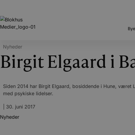
Bye
Nyheder
Birgit Elgaard i B
Siden 2014 har Birgit Elgaard, bosiddende i Hune, været L
med psykiske lidelser.
|
30. juni 2017
Nyheder