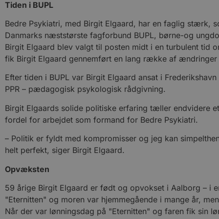
Tiden i BUPL
Bedre Psykiatri, med Birgit Elgaard, har en faglig stærk,
Danmarks næststørste fagforbund BUPL, børne-og ungd
Birgit Elgaard blev valgt til posten midt i en turbulent t
fik Birgit Elgaard gennemført en lang række af ændringe
Efter tiden i BUPL var Birgit Elgaard ansat i Frederiksh
PPR – pædagogisk psykologisk rådgivning.
Birgit Elgaards solide politiske erfaring tæller endvidere 
fordel for arbejdet som formand for Bedre Psykiatri.
– Politik er fyldt med kompromisser og jeg kan simpelthen
helt perfekt, siger Birgit Elgaard.
Opvæksten
59 årige Birgit Elgaard er født og opvokset i Aalborg – i
"Eternitten" og moren var hjemmegående i mange år, men b
Når der var lønningsdag på "Eternitten" og faren fik sin lø