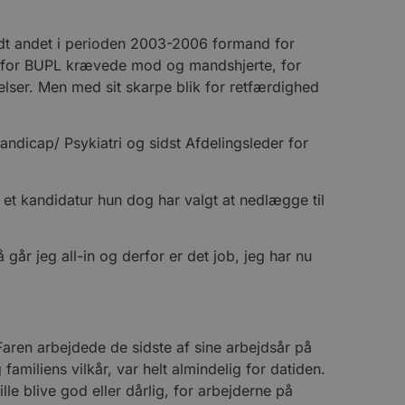
andt andet i perioden 2003-2006 formand for
for BUPL krævede mod og mandshjerte, for
relser. Men med sit skarpe blik for retfærdighed
ndicap/ Psykiatri og sidst Afdelingsleder for
, et kandidatur hun dog har valgt at nedlægge til
år jeg all-in og derfor er det job, jeg har nu
Faren arbejdede de sidste af sine arbejdsår på
miliens vilkår, var helt almindelig for datiden.
lle blive god eller dårlig, for arbejderne på