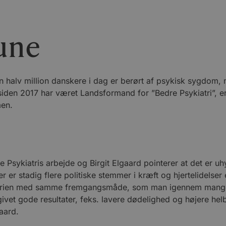
Hune
 halv million danskere i dag er berørt af psykisk sygdom, 
siden 2017 har været Landsformand for ”Bedre Psykiatri”, er
en.
 Psykiatris arbejde og Birgit Elgaard pointerer at det er uhyr
er er stadig flere politiske stemmer i kræft og hjertelidel
sykiatrien med samme fremgangsmåde, som man igennem mange
givet gode resultater, feks. lavere dødelighed og højere hel
aard.