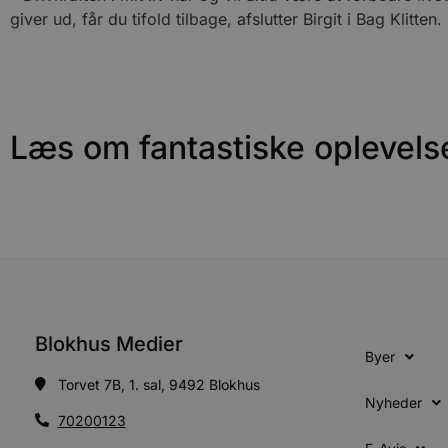
_gid
_gcl_au
Googl
giver ud, får du tifold tilbage, afslutter Birgit i Bag Klitten.
.blok
_ga
Googl
__Secure-
.blok
ROLLOUT_TOKEN
Læs om fantastiske oplevels
pbid
pys_landing_page
now-
cowo
.blok
_fbp
_ga_PJR83J7HYC
.blok
pysTrafficSource
.blok
_gat_gtag_UA_74178830_1
YSC
VISITOR_INFO1_LIVE
Blokhus Medier
Byer
Torvet 7B, 1. sal, 9492 Blokhus
Nyheder
__Secure-YNID
70200123