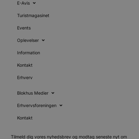
b
E-Avis
s
e
i
Turistmagasinet
d
o
v
Events
b
D
e
Oplevelser
g
n
Information
h
b
s
Kontakt
w
e
e
Erhverv
o
l
e
m
Blokhus Medier
CookieScriptConsent
4 uger 2
D
CookieScript
Erhvervsforeningen
dage
b
blokhus.dk
C
S
Kontakt
t
h
p
s
b
Tilmeld dig vores nyhedsbrev og modtag seneste nyt om