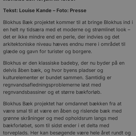
Tekst: Louise Kande – Foto: Presse
Blokhus Bæk projektet kommer til at bringe Blokhus ind i
en helt ny tidsæra med et moderne og strømlinet look –
det er ikke mindre end en perle, der indvies og det
arkitektoniske niveau hæves endnu mere i området til
glæde og gavn for turister og borgere.
Blokhus er den klassiske badeby, der nu byder på en
delvis åben bæk, og hvor byens pladser og
kulturelementer er bundet sammen. Samtidig er
regnvandsafledningsproblemerne løst med
regnvandsbassiner og et større bækforløb.
Blokhus Bæk projektet har omdannet bækken fra at
være smal til at være en åben og rislende bæk med
grønne skråninger og med opholdsrum langs med
bækforløbet, som til sidst ender i et delta med
torveplads. Her kan besøgende være hele året rundt og