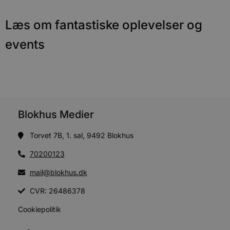
57
b
sekunder
b
m
Læs om fantastiske oplevelser og
b
u
s
events
s
i
g
d
f
h
y
f
m
t
Blokhus Medier
PHPSESSID
Session
C
PHP.net
g
blokhus.dk
Torvet 7B, 1. sal, 9492 Blokhus
a
b
70200123
s
e
i
mail@blokhus.dk
d
o
CVR: 26486378
v
b
D
Cookiepolitik
e
g
n