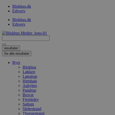
Videre
Blokhus.dk
til
Erhverv
indhold
Blokhus.dk
Erhverv
Search
...
resultater
Se alle resultater
Byer
Blokhus
Løkken
Lønstrup
Hirtshals
Aabybro
Pandrup
Brovst
Fjerritslev
Saltum
Slettestrand
Thorupstrand