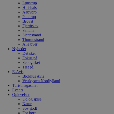
Lønstrup
Hirtshals
Aabybro
Pandrup
Brovst
Fjerritslev
Saltum
Slettestrand
Thorupstrand
Alle byer
Nyheder
Det sker
Fokus på
Set og sket
Tæt på
E-Avis
Blokhus Avis
Vestkysten Nordjylland
Turistmagasinet
Events
Oplevelser
Ud og spise
Natur
Sov godt
For børn