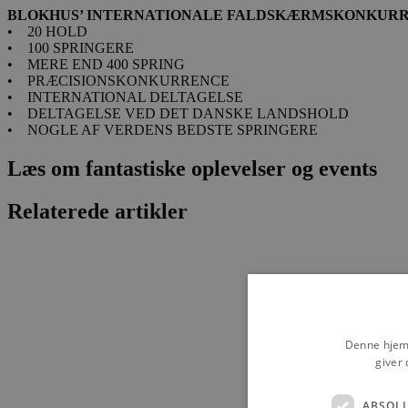
BLOKHUS’ INTERNATIONALE FALDSKÆRMSKONKURR
• 20 HOLD
• 100 SPRINGERE
• MERE END 400 SPRING
• PRÆCISIONSKONKURRENCE
• INTERNATIONAL DELTAGELSE
• DELTAGELSE VED DET DANSKE LANDSHOLD
• NOGLE AF VERDENS BEDSTE SPRINGERE
Læs om fantastiske oplevelser og events
Relaterede artikler
Denne hjemm
giver 
ABSOL