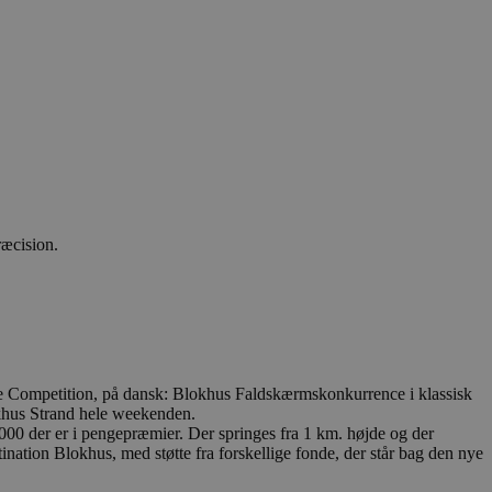
ræcision.
te Competition, på dansk: Blokhus Faldskærmskonkurrence i klassisk
lokhus Strand hele weekenden.
5.000 der er i pengepræmier. Der springes fra 1 km. højde og der
ation Blokhus, med støtte fra forskellige fonde, der står bag den nye