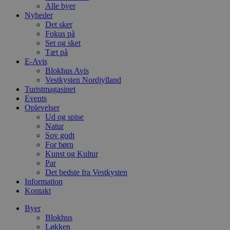
Alle byer
Nyheder
Det sker
Fokus på
Set og sket
Tæt på
E-Avis
Blokhus Avis
Vestkysten Nordjylland
Turistmagasinet
Events
Oplevelser
Ud og spise
Natur
Sov godt
For børn
Kunst og Kultur
Par
Det bedste fra Vestkysten
Information
Kontakt
Byer
Blokhus
Løkken