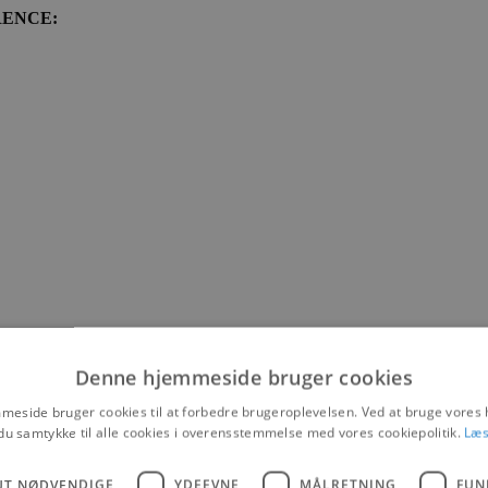
ENCE:
Denne hjemmeside bruger cookies
eside bruger cookies til at forbedre brugeroplevelsen. Ved at bruge vore
du samtykke til alle cookies i overensstemmelse med vores cookiepolitik.
Læs
UT NØDVENDIGE
YDEEVNE
MÅLRETNING
FUN