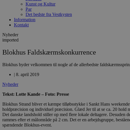
Kunst og Kultur
Par
Det bedste fra Vestkysten
Information
Kontakt
Nyheder
imported
Blokhus Faldskærmskonkurrence
Blokhus byder velkommen til nogle af de allerbedste faldskærmsspring
|
8. april 2019
Nyheder
Tekst: Lotte Kande – Foto: Presse
Blokhus Strand bliver et kæmpe tilløbsstykke i Sankt Hans weekenden
holdpræcision og individuel præcision. Glæd Jer til at se ca. 20 hol
Det danske landshold stiller op med flere lokale deltagere. Desuden de
rammes efter et målområde på 2 cm. Det er en arbejdsgruppe, beståend
spændende Blokhus-event.