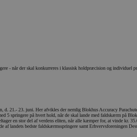
ere - når der skal konkurreres i klassisk holdpræcision og individuel p
, d. 21.- 23. juni. Her afvikles der nemlig Blokhus Accuracy Parachu
d med 5 springere på hvert hold, når de skal lande med faldskærm på B
ltager en stor del af verdens eliten, når alle kæmper for, at vinde kr. 3
e af landets bedste faldskærmsspringere samt Erhvervsforeningen Destin