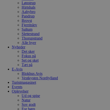
Lønstrup
Hirtshals
Aabybro
Pandrup
Brovst
Fjerritslev
Saltum
Slettestrand
Thorupstrand
Alle byer
Nyheder
Det sker
Fokus på
Set og sket
Tæt på
E-Avis
Blokhus Avis
Vestkysten Nordjylland
Turistmagasinet
Events
Oplevelser
Ud og spise
Natur
Sov godt
For børn