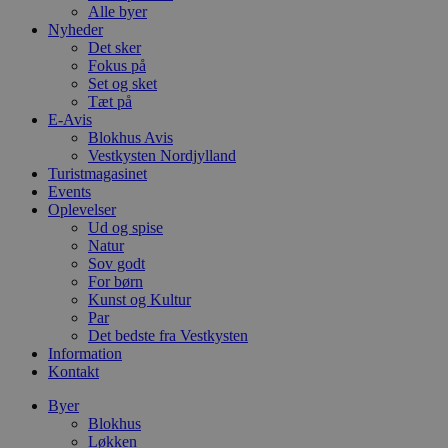
Alle byer
Nyheder
Det sker
Fokus på
Set og sket
Tæt på
E-Avis
Blokhus Avis
Vestkysten Nordjylland
Turistmagasinet
Events
Oplevelser
Ud og spise
Natur
Sov godt
For børn
Kunst og Kultur
Par
Det bedste fra Vestkysten
Information
Kontakt
Byer
Blokhus
Løkken