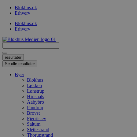
Videre
Blokhus.dk
til
Erhverv
indhold
Blokhus.dk
Erhverv
Search
...
resultater
Se alle resultater
Byer
Blokhus
Løkken
Lønstrup
Hirtshals
Aabybro
Pandrup
Brovst
Fjerritslev
Saltum
Slettestrand
Thorupstrand